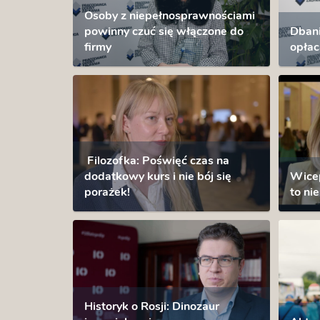
Osoby z niepełnosprawnościami
powinny czuć się włączone do
Dbani
firmy
opłac
Filozofka: Poświęć czas na
dodatkowy kurs i nie bój się
Wicep
porażek!
to ni
Historyk o Rosji: Dinozaur