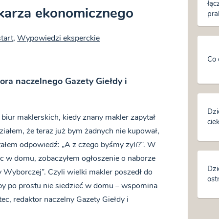
łąc
ikarza ekonomicznego
pra
start
,
Wypowiedzi eksperckie
Co 
ra naczelnego Gazety Giełdy i
Dzi
iur maklerskich, kiedy znany makler zapytał
cie
działem, że teraz już bym żadnych nie kupował,
stałem odpowiedź: „A z czego byśmy żyli?”. W
ząc w domu, zobaczyłem ogłoszenie o naborze
Dzi
 Wyborczej”. Czyli wielki makler poszedł do
ost
żeby po prostu nie siedzieć w domu – wspomina
tec, redaktor naczelny Gazety Giełdy i