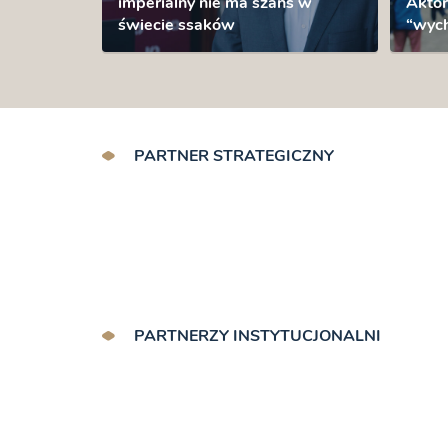
imperialny nie ma szans w
Aktor
świecie ssaków
“wyc
PARTNER STRATEGICZNY
PARTNERZY INSTYTUCJONALNI