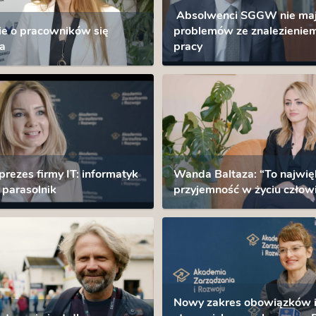
Absolwenci SGGW nie ma
e o pracowników się
problemów ze znalezienie
a
pracy
rezes firmy IT: informatyk
Wanda Baltaza: “To najwię
e parasolnik
przyjemność w życiu człow
Nowy zakres obowiązków 