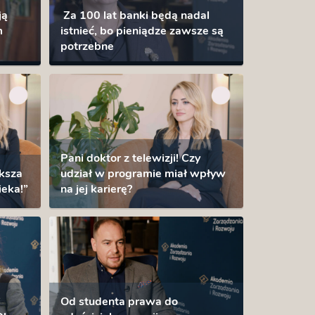
ją
Za 100 lat banki będą nadal
m
istnieć, bo pieniądze zawsze są
potrzebne
Pani doktor z telewizji! Czy
ksza
udział w programie miał wpływ
ieka!”
na jej karierę?
i
Od studenta prawa do