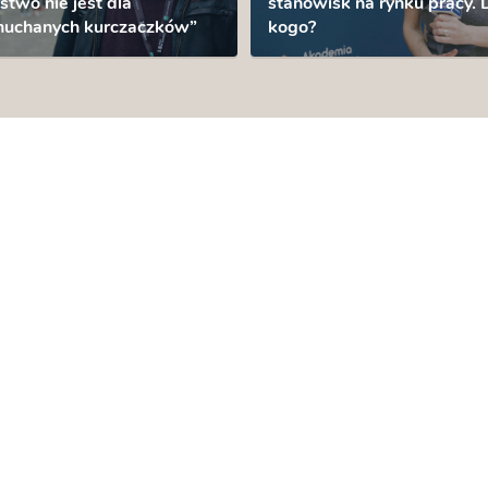
stwo nie jest dla
stanowisk na rynku pracy. 
huchanych kurczaczków”
kogo?