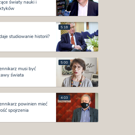
zące światy nauki i
ktyków
5:18
daje studiowanie historii?
5:00
ennikarz musi być
kawy świata
4:03
ennikarz powinien mieć
rość spojrzenia