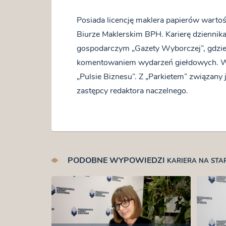
Posiada licencję maklera papierów warto
Biurze Maklerskim BPH. Karierę dziennika
gospodarczym „Gazety Wyborczej”, gdzie p
komentowaniem wydarzeń giełdowych. W 2
„Pulsie Biznesu”. Z „Parkietem” związany
zastępcy redaktora naczelnego.
PODOBNE WYPOWIEDZI
KARIERA NA STA