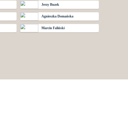
Jerzy Buzek
Agnieszka Domańska
Marcin Faliński