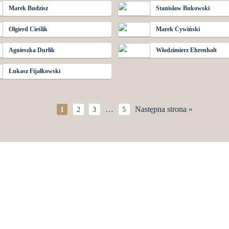
Marek Budzisz
Stanisław Bukowski
Olgierd Cieślik
Marek Cywiński
Agnieszka Durlik
Włodzimierz Ehrenhalt
Łukasz Fijałkowski
…
Następna strona »
1
2
3
5