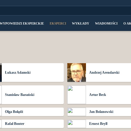
WYPOWIEDZI EKSPERCKIE
EKSPERCI
WYKŁADY
WIADOMOŚCI
O A
Łukasz Adamski
Andrzej Arendarski
Stanisław Barański
Artur Beck
Olga Bołądź
Jan Bolanowski
Rafał Bonter
Ernest Bryll