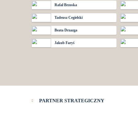
Rafał Brzoska
Tadeusz Cegielski
Beata Drzazga
Jakub Faryś
PARTNER STRATEGICZNY