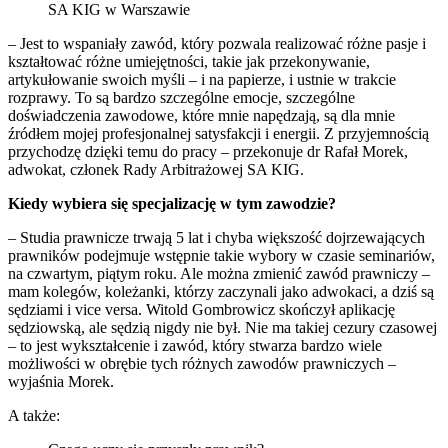
SA KIG w Warszawie
– Jest to wspaniały zawód, który pozwala realizować różne pasje i
kształtować różne umiejętności, takie jak przekonywanie,
artykułowanie swoich myśli – i na papierze, i ustnie w trakcie
rozprawy. To są bardzo szczególne emocje, szczególne
doświadczenia zawodowe, które mnie napędzają, są dla mnie
źródłem mojej profesjonalnej satysfakcji i energii. Z przyjemnością
przychodzę dzięki temu do pracy – przekonuje dr Rafał Morek,
adwokat, członek Rady Arbitrażowej SA KIG.
Kiedy wybiera się specjalizację w tym zawodzie?
– Studia prawnicze trwają 5 lat i chyba większość dojrzewających
prawników podejmuje wstępnie takie wybory w czasie seminariów,
na czwartym, piątym roku. Ale można zmienić zawód prawniczy –
mam kolegów, koleżanki, którzy zaczynali jako adwokaci, a dziś są
sędziami i vice versa. Witold Gombrowicz skończył aplikację
sędziowską, ale sędzią nigdy nie był. Nie ma takiej cezury czasowej
– to jest wykształcenie i zawód, który stwarza bardzo wiele
możliwości w obrębie tych różnych zawodów prawniczych –
wyjaśnia Morek.
A także: