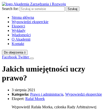
Search for:
Szukaj
Strona główna
Wypowiedzi eksperckie
Eksperci
Wykłady
Wiadomości
O Akademii
Kontakt
Do obejrzenia
0
Facebook
Twitter
Jakich umiejętności uczy
prawo?
3 sierpnia 2021
Kategoria:
Prawo i administracja
,
Wypowiedzi eksperckie
Ekspert:
Rafał Morek
Wypowiedź Rafała Morka, członka Rady Arbitrażowej