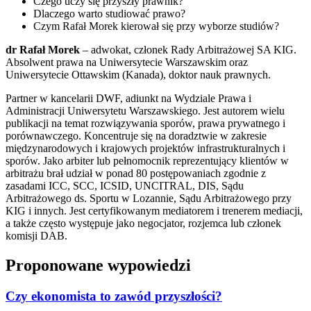
Czego uczy się przyszły prawnik?
Dlaczego warto studiować prawo?
Czym Rafał Morek kierował się przy wyborze studiów?
dr Rafał Morek
– adwokat, członek Rady Arbitrażowej SA KIG.
Absolwent prawa na Uniwersytecie Warszawskim oraz
Uniwersytecie Ottawskim (Kanada), doktor nauk prawnych.
Partner w kancelarii DWF, adiunkt na Wydziale Prawa i
Administracji Uniwersytetu Warszawskiego. Jest autorem wielu
publikacji na temat rozwiązywania sporów, prawa prywatnego i
porównawczego. Koncentruje się na doradztwie w zakresie
międzynarodowych i krajowych projektów infrastrukturalnych i
sporów. Jako arbiter lub pełnomocnik reprezentujący klientów w
arbitrażu brał udział w ponad 80 postępowaniach zgodnie z
zasadami ICC, SCC, ICSID, UNCITRAL, DIS, Sądu
Arbitrażowego ds. Sportu w Lozannie, Sądu Arbitrażowego przy
KIG i innych. Jest certyfikowanym mediatorem i trenerem mediacji,
a także często występuje jako negocjator, rozjemca lub członek
komisji DAB.
Proponowane wypowiedzi
Czy ekonomista to zawód przyszłości?