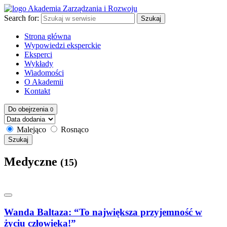
Search for:
Szukaj
Strona główna
Wypowiedzi eksperckie
Eksperci
Wykłady
Wiadomości
O Akademii
Kontakt
Do obejrzenia
0
Malejąco
Rosnąco
Szukaj
Medyczne
(15)
Wanda Baltaza: “To największa przyjemność w
życiu człowieka!”