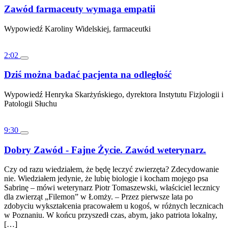
Zawód farmaceuty wymaga empatii
Wypowiedź Karoliny Widelskiej, farmaceutki
2:02
Dziś można badać pacjenta na odległość
Wypowiedź Henryka Skarżyńskiego, dyrektora Instytutu Fizjologii i
Patologii Słuchu
9:30
Dobry Zawód - Fajne Życie. Zawód weterynarz.
Czy od razu wiedziałem, że będę leczyć zwierzęta? Zdecydowanie
nie. Wiedziałem jedynie, że lubię biologie i kocham mojego psa
Sabrinę – mówi weterynarz Piotr Tomaszewski, właściciel lecznicy
dla zwierząt „Filemon” w Łomży. – Przez pierwsze lata po
zdobyciu wykształcenia pracowałem u kogoś, w różnych lecznicach
w Poznaniu. W końcu przyszedł czas, abym, jako patriota lokalny,
[…]