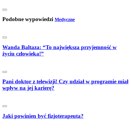
Podobne wypowiedzi
Medyczne
Wanda Baltaza: “To największa przyjemność w
życiu człowieka!”
Pani doktor z telewizji! Czy udział w programie miał
wpływ na jej karierę?
Jaki powinien być fizjoterapeuta?