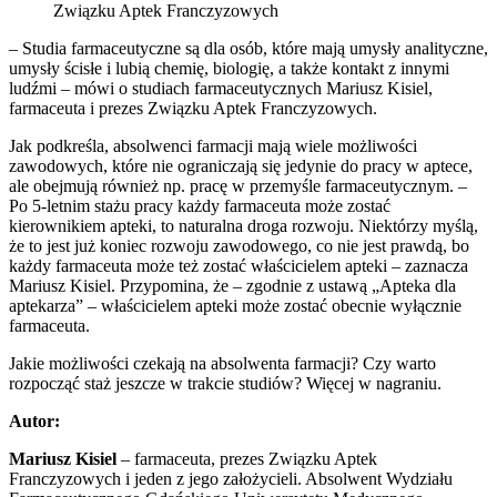
Związku Aptek Franczyzowych
– Studia farmaceutyczne są dla osób, które mają umysły analityczne,
umysły ścisłe i lubią chemię, biologię, a także kontakt z innymi
ludźmi – mówi o studiach farmaceutycznych Mariusz Kisiel,
farmaceuta i prezes Związku Aptek Franczyzowych.
Jak podkreśla, absolwenci farmacji mają wiele możliwości
zawodowych, które nie ograniczają się jedynie do pracy w aptece,
ale obejmują również np. pracę w przemyśle farmaceutycznym. –
Po 5-letnim stażu pracy każdy farmaceuta może zostać
kierownikiem apteki, to naturalna droga rozwoju. Niektórzy myślą,
że to jest już koniec rozwoju zawodowego, co nie jest prawdą, bo
każdy farmaceuta może też zostać właścicielem apteki – zaznacza
Mariusz Kisiel. Przypomina, że – zgodnie z ustawą „Apteka dla
aptekarza” – właścicielem apteki może zostać obecnie wyłącznie
farmaceuta.
Jakie możliwości czekają na absolwenta farmacji? Czy warto
rozpocząć staż jeszcze w trakcie studiów? Więcej w nagraniu.
Autor:
Mariusz Kisiel
– farmaceuta, prezes Związku Aptek
Franczyzowych i jeden z jego założycieli. Absolwent Wydziału