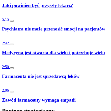
Jaki powinien być przyszły lekarz?
5:15
Psychiatra nie może przenosić emocji na pacjentów
2:42
Medycyna jest otwarta dla wielu i potrzebuje wielu
2:50
Farmaceuta nie jest sprzedawcą leków
2:06
Zawód farmaceuty wymaga empatii
Partner strategiczny