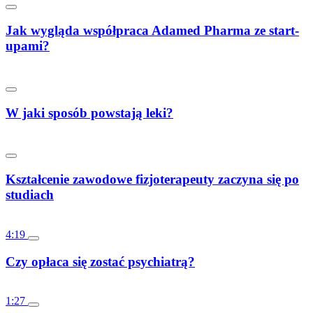
Jak wygląda współpraca Adamed Pharma ze start-
upami?
W jaki sposób powstają leki?
Kształcenie zawodowe fizjoterapeuty zaczyna się po
studiach
4:19
Czy opłaca się zostać psychiatrą?
1:27