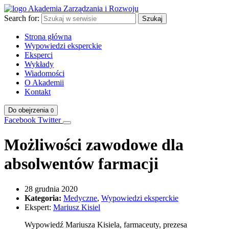
Search for:
Szukaj
Strona główna
Wypowiedzi eksperckie
Eksperci
Wykłady
Wiadomości
O Akademii
Kontakt
Do obejrzenia
0
Facebook
Twitter
Możliwości zawodowe dla
absolwentów farmacji
28 grudnia 2020
Kategoria:
Medyczne
,
Wypowiedzi eksperckie
Ekspert:
Mariusz Kisiel
Wypowiedź Mariusza Kisiela, farmaceuty, prezesa