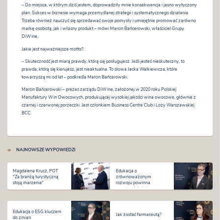
– Do miejsca, w którym dziś jestem, doprowadziły mnie konsekwencja i jasno wytyczony
plan. Sukces w biznesie wymaga przemyślanej strategii i systematycznego działania.
Trzeba również nauczyć się sprzedawać swoje pomysły i umiejętnie promować zarówno
markę osobistą, jak i własny produkt – mówi Marcin Bańcerowski, właściciel Grupy
DiWine.
Jakie jest najważniejsze motto?
– Skuteczność jest miarą prawdy, którą się posługujesz. Jeśli jesteś nieskuteczny, to
prawda, którą się kierujesz, jest nieaktualna. To słowa Jacka Walkiewicza, które
towarzyszą mi od lat – podkreśla Marcin Bańcerowski.
Marcin Bańcerowski – prezes zarządu DiWine, założonej w 2020 roku Polskiej
Manufaktury Win Owocowych, produkującej wysokiej jakości wina owocowe, głównie z
czarnej i czerwonej porzeczki. Jest członkiem Business Centre Club i Loży Warszawskiej
BCC.
NAJNOWSZE WYPOWIEDZI
Magdalena Krucz, POT
Edukacja o
"Za branżą turystyczną
zrównoważonym
stoją marzenia"
rozwoju powinna
zaczynać się już w
dzieciństwie
Edukacja o ESG kluczem
Jak zostać farmaceutą?
do zmian