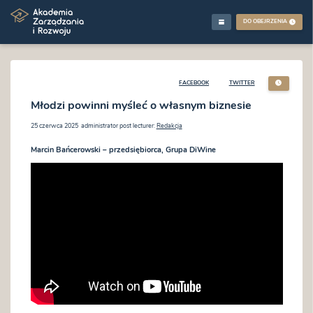
DO OBEJRZENIA
FACEBOOK
TWITTER
Młodzi powinni myśleć o własnym biznesie
25 czerwca 2025
administrator post lecturer:
Redakcja
Marcin Bańcerowski – przedsiębiorca, Grupa DiWine