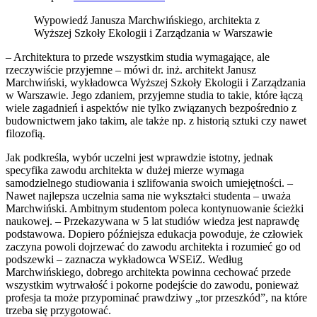
Wypowiedź Janusza Marchwińskiego, architekta z
Wyższej Szkoły Ekologii i Zarządzania w Warszawie
– Architektura to przede wszystkim studia wymagające, ale
rzeczywiście przyjemne – mówi dr. inż. architekt Janusz
Marchwiński, wykładowca Wyższej Szkoły Ekologii i Zarządzania
w Warszawie. Jego zdaniem, przyjemne studia to takie, które łączą
wiele zagadnień i aspektów nie tylko związanych bezpośrednio z
budownictwem jako takim, ale także np. z historią sztuki czy nawet
filozofią.
Jak podkreśla, wybór uczelni jest wprawdzie istotny, jednak
specyfika zawodu architekta w dużej mierze wymaga
samodzielnego studiowania i szlifowania swoich umiejętności. –
Nawet najlepsza uczelnia sama nie wykształci studenta – uważa
Marchwiński. Ambitnym studentom poleca kontynuowanie ścieżki
naukowej. – Przekazywana w 5 lat studiów wiedza jest naprawdę
podstawowa. Dopiero późniejsza edukacja powoduje, że człowiek
zaczyna powoli dojrzewać do zawodu architekta i rozumieć go od
podszewki – zaznacza wykładowca WSEiZ. Według
Marchwińskiego, dobrego architekta powinna cechować przede
wszystkim wytrwałość i pokorne podejście do zawodu, ponieważ
profesja ta może przypominać prawdziwy „tor przeszkód”, na które
trzeba się przygotować.