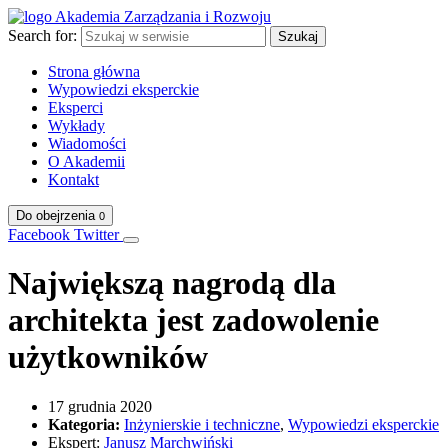
Search for:
Szukaj
Strona główna
Wypowiedzi eksperckie
Eksperci
Wykłady
Wiadomości
O Akademii
Kontakt
Do obejrzenia
0
Facebook
Twitter
Największą nagrodą dla
architekta jest zadowolenie
użytkowników
17 grudnia 2020
Kategoria:
Inżynierskie i techniczne
,
Wypowiedzi eksperckie
Ekspert:
Janusz Marchwiński