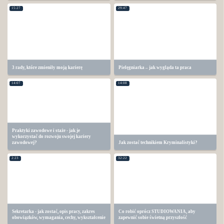
15:27
29:47
3 rady, które zmieniły moją karierę
Pielęgniarka – jak wygląda ta praca
14:07
14:08
Praktyki zawodowe i staże - jak je
wykorzystać do rozwoju swojej kariery
zawodowej?
Jak zostać technikiem Kryminalistyki?
2:23
32:22
Sekretarka - jak zostać, opis pracy, zakres
Co robić oprócz STUDIOWANIA, aby
obowiązków, wymagania, cechy, wykształcenie
zapewnić sobie świetną przyszłość