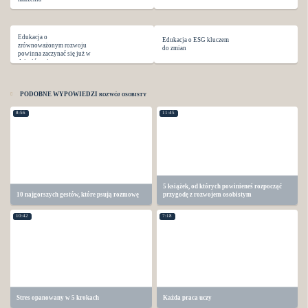
Edukacja o
Edukacja o ESG kluczem
zrównoważonym rozwoju
do zmian
powinna zaczynać się już w
dzieciństwie
PODOBNE WYPOWIEDZI
ROZWÓJ OSOBISTY
8:56
11:45
5 książek, od których powinieneś rozpocząć
10 najgorszych gestów, które psują rozmowę
przygodę z rozwojem osobistym
10:42
7:18
Stres opanowany w 5 krokach
Każda praca uczy