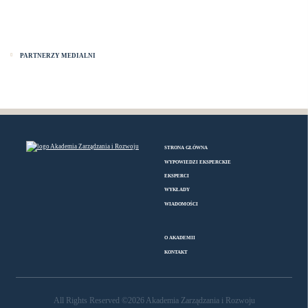
PARTNERZY MEDIALNI
STRONA GŁÓWNA
WYPOWIEDZI EKSPERCKIE
EKSPERCI
WYKŁADY
WIADOMOŚCI
O AKADEMII
KONTAKT
All Rights Reserved ©2026 Akademia Zarządzania i Rozwoju