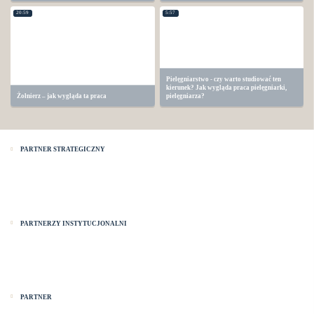
20:59
5:57
Pielęgniarstwo - czy warto studiować ten
kierunek? Jak wygląda praca pielęgniarki,
Żołnierz – jak wygląda ta praca
pielęgniarza?
PARTNER STRATEGICZNY
PARTNERZY INSTYTUCJONALNI
PARTNER