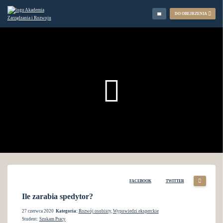
DO OBEJRZENIA
FACEBOOK
TWITTER
Ile zarabia spedytor?
27 czerwca 2020
Kategoria:
Rozwój osobisty
,
Wypowiedzi eksperckie
Student:
Szukam Pracy