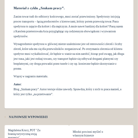
Materiał z cyklu „Szukam pracy”.
Zanim towar trafi do odbiorcy końcowego, musi zostać przewieziony. Spedytorzy inicjują
proces transportu – łączą producentów z kierowcami, którzy potem przewożą towar. Praca
spedytora to zajęcie dla kobiet i dla mężczyzn. A może nawet bardziej dla kobiet? Pracę razem
z Karolem przetestowała Asia przyglądając się codziennym obowiązkom i wyzwaniom
spedytorów.
Wynagrodzenie spedytora w głównej mierze uzależnione jest od rentowności zleceń i liczby
zleceń, które uda mu się dla przewoźników zorganizować. Po otrzymaniu zlecenia od klienta
spedytor musi wykalkulować, ile będzie w stanie na nim zarobić, biorąc pod uwagę, jak długa
jest trasa, jaki jest rodzaj towaru, czy transport będzie się odbywał drogami płatnymi czy
bezpłatnymi, czy droga prowadzi przez tunele i czy np. konieczne będzie skorzystanie z
promu.
Więcej w nagraniu materiału.
Autor:
Blog „Szukam pracy”. Autor testuje różne zawody. Sprawdza, który z nich to praca marzeń, a
który jest tylko „na przetrwanie”.
NAJNOWSZE WYPOWIEDZI
Magdalena Krucz, POT "Za
Młodzi powinni myśleć o
branżą turystyczną stoją
własnym biznesie
marzenia"