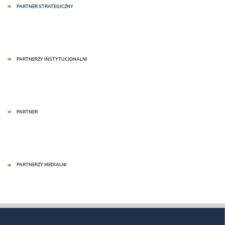
PARTNER STRATEGICZNY
PARTNERZY INSTYTUCJONALNI
PARTNER
PARTNERZY MEDIALNI