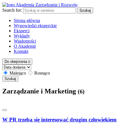
Search for:
Szukaj
Strona główna
Wypowiedzi eksperckie
Eksperci
Wykłady
Wiadomości
O Akademii
Kontakt
Do obejrzenia
0
Malejąco
Rosnąco
Szukaj
Zarządzanie i Marketing
(6)
W PR trzeba się interesować drugim człowiekiem