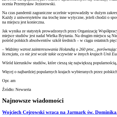
ocenia Przemysław Jeziorowski.
Na czas pandemii zagraniczne uczelnie wprowadziły w dużym zakresie
Każdy z uniwersytetów ma trochę inne wytyczne, jeżeli chodzi o spos
na miejscu jest konieczna.
Jak wynika ze statystyk prowadzonych przez Organizację Współpracy
miejsce studiów jest nadal Wielka Brytania. Na drugim miejscu są Nie
pośród polskich absolwentów szkół średnich – w ciągu ostatnich pięci
–
Widzimy wzrost zainteresowania Holandią o 260 proc., porównując 
licencjatu, co nie jest wcale takie oczywiste w innych krajach Unii Eu
Wśród kierunków studiów, które cieszą się największą popularnością, 
Więcej o najbardziej popularnych krajach wybieranych przez polskic
Opr. am
Źródło: Newseria
Najnowsze wiadomości
Wojciech Cejrowski wraca na Jarmark św. Dominika.