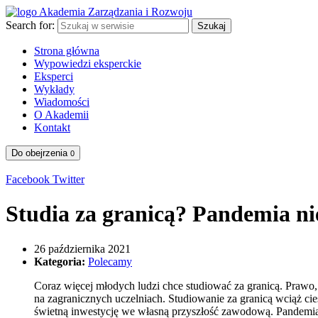
Search for:
Szukaj
Strona główna
Wypowiedzi eksperckie
Eksperci
Wykłady
Wiadomości
O Akademii
Kontakt
Do obejrzenia
0
Facebook
Twitter
Studia za granicą? Pandemia ni
26 października 2021
Kategoria:
Polecamy
Coraz więcej młodych ludzi chce studiować za granicą. Prawo,
na zagranicznych uczelniach. Studiowanie za granicą wciąż ci
świetną inwestycję we własną przyszłość zawodową. Pandemia 