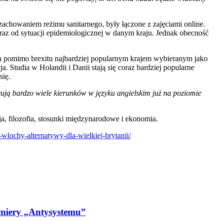
achowaniem reżimu sanitarnego, były łączone z zajęciami online.
 oraz od sytuacji epidemiologicznej w danym kraju. Jednak obecność
 a pomimo brexitu najbardziej popularnym krajem wybieranym jako
. Studia w Holandii i Danii stają się coraz bardziej popularne
się.
ują bardzo wiele kierunków w języku angielskim już na poziomie
cja, filozofia, stosunki międzynarodowe i ekonomia.
e-wlochy-alternatywy-dla-wielkiej-brytanii/
emiery „Antysystemu”