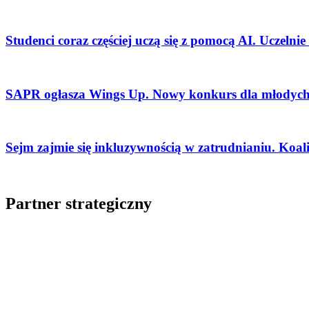
Studenci coraz częściej uczą się z pomocą AI. Uczelni
SAPR ogłasza Wings Up. Nowy konkurs dla młodych 
Sejm zajmie się inkluzywnością w zatrudnianiu. Koal
Partner strategiczny