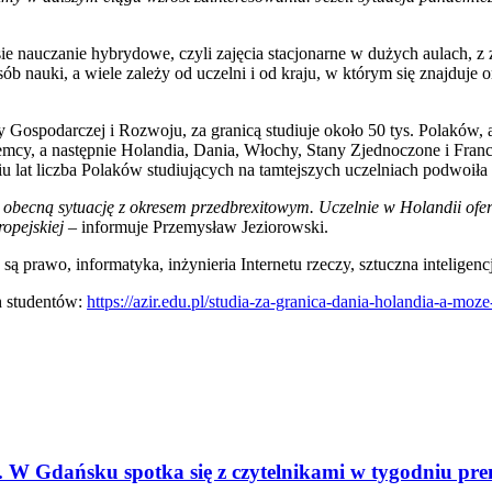
 nauczanie hybrydowe, czyli zajęcia stacjonarne w dużych aulach, z z
ób nauki, a wiele zależy od uczelni i od kraju, w którym się znajduje
 Gospodarczej i Rozwoju, za granicą studiuje około 50 tys. Polaków,
mcy, a następnie Holandia, Dania, Włochy, Stany Zjednoczone i Francja
u lat liczba Polaków studiujących na tamtejszych uczelniach podwoiła 
obecną sytuację z okresem przedbrexitowym. Uczelnie w Holandii ofer
ropejskiej
– informuje Przemysław Jeziorowski.
są prawo, informatyka, inżynieria Internetu rzeczy, sztuczna inteligen
h studentów:
https://azir.edu.pl/studia-za-granica-dania-holandia-a-moz
 W Gdańsku spotka się z czytelnikami w tygodniu pr