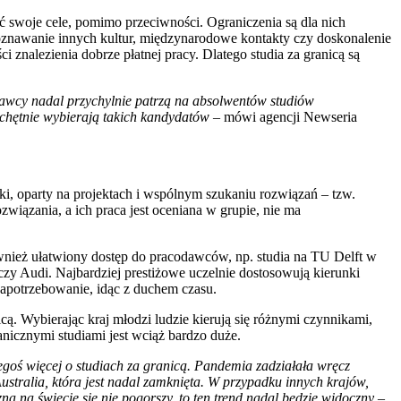
ć swoje cele, pomimo przeciwności. Ograniczenia są dla nich
oznawanie innych kultur, międzynarodowe kontakty czy doskonalenie
znalezienia dobrze płatnej pracy. Dlatego studia za granicą są
dawcy nadal przychylnie patrzą na absolwentów studiów
i chętnie wybierają takich kandydatów –
mówi agencji Newseria
uki, oparty na projektach i wspólnym szukaniu rozwiązań – tzw.
wiązania, a ich praca jest oceniana w grupie, nie ma
ównież ułatwiony dostęp do pracodawców, np. studia na TU Delft w
czy Audi. Najbardziej prestiżowe uczelnie dostosowują kierunki
apotrzebowanie, idąc z duchem czasu.
ą. Wybierając kraj młodzi ludzie kierują się różnymi czynnikami,
anicznymi studiami jest wciąż bardzo duże.
zegoś więcej o studiach za granicą. Pandemia zadziałała wręcz
Australia, która jest nadal zamknięta. W przypadku innych krajów,
a na świecie się nie pogorszy, to ten trend nadal będzie widoczny
–