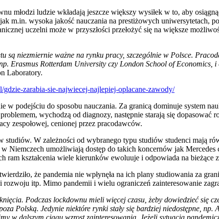
wnu młodzi ludzie wkładają jeszcze większy wysiłek w to, aby osiągną
jak m.in. wysoka jakość nauczania na prestiżowych uniwersytetach, p
znej uczelni może w przyszłości przełożyć się na większe możliwości 
tu są niezmiernie ważne na rynku pracy, szczególnie w Polsce. Praco
ak np. Erasmus Rotterdam University czy London School of Economics, 
on Laboratory.
.pl/gdzie-zarabia-sie-najwiecej-najlepiej-oplacane-zawody/
ólnie w podejściu do sposobu nauczania. Za granicą dominuje system na
problemem, wychodzą od diagnozy, następnie starają się dopasować roz
pracy zespołowej, cenionej przez pracodawców.
ków studiów. W zależności od wybranego typu studiów studenci mają r
zne w Niemczech umożliwiają dostęp do takich koncernów jak Mercedes 
 ram kształcenia wiele kierunków ewoluuje i odpowiada na bieżące z
ierdziło, że pandemia nie wpłynęła na ich plany studiowania za granic
i rozwoju itp. Mimo pandemii i wielu ograniczeń zainteresowanie zagr
mknięcia. Podczas lockdownu mieli więcej czasu, żeby dowiedzieć się c
oza Polską. Jedynie niektóre rynki stały się bardziej niedostępne, np. 
y w dalszym ciągu wzrost zainteresowania. Jeżeli sytuacja pandemiczn