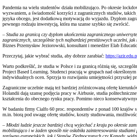
Pandemia na wielu studentów działa mobilizująco. Po okresie lockdo
wyzwaniem, a świadomość korzyści z zagranicznych studiów, takich 
języka obcego, jest dodatkową motywacją do wyjazdu. Dyplom zagranic
pewnego rodzaju inwestycją, która ma szanse szybko się zwrócić.
–
Studia za granicą czy dyplom ukończenia zagranicznego uniwersyte
zagranicznych, szczególnie tych najbardziej prestiżowych uczelni, j
Biznes Przemysław Jeziorowski, konsultant i menedżer Elab Educati
Przeczytaj, jakie wybrać studia, aby dobrze zarabiać:
https://azir.edu
Warto podkreślić, że studia w Polsce i za granicą różnią się, szczeg
Project Based Learning. Studenci pracują w grupach nad określonym 
indywidualnych ocen. Sprzyja to rozwijaniu umiejętności przyszłej 
Zagraniczne uczelnie mają też bardziej zróżnicowaną ofertę kierun
Holandii dają szansę podjęcia pracy w Airbusie, studia politechnic
kształcenia do obecnego rynku pracy. Pomimo nieco konserwatywnych
W badaniu firmy Cialfo 60 proc. respondentów z ponad 100 krajów stw
m.in. biorą pod uwagę ofertę studiów, koszty studiowania, możliwośc
–
Młodzi ludzie jeszcze bardziej chcą wyjechać z kraju po okresie za
mobilizująco i w żaden sposób nie osłabiła zainteresowania studiami p
zarówno europejskich, jak i Stanów Zjednoczonych czy Kanady, widzim