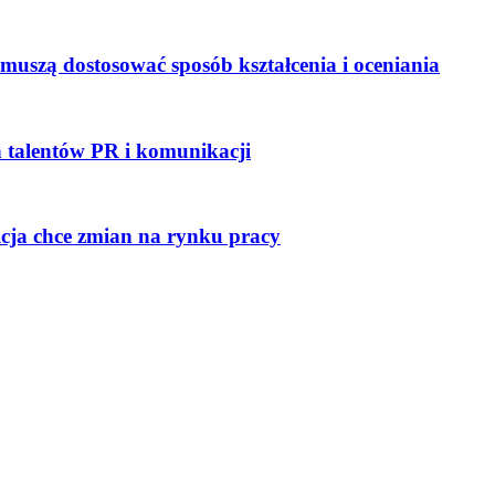
e muszą dostosować sposób kształcenia i oceniania
talentów PR i komunikacji
icja chce zmian na rynku pracy