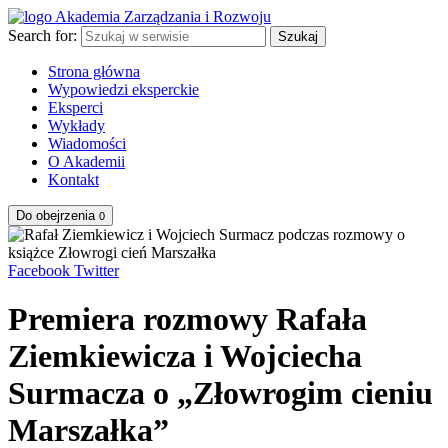
Search for:
Szukaj
Strona główna
Wypowiedzi eksperckie
Eksperci
Wykłady
Wiadomości
O Akademii
Kontakt
Do obejrzenia
0
Facebook
Twitter
Premiera rozmowy Rafała
Ziemkiewicza i Wojciecha
Surmacza o „Złowrogim cieniu
Marszałka”