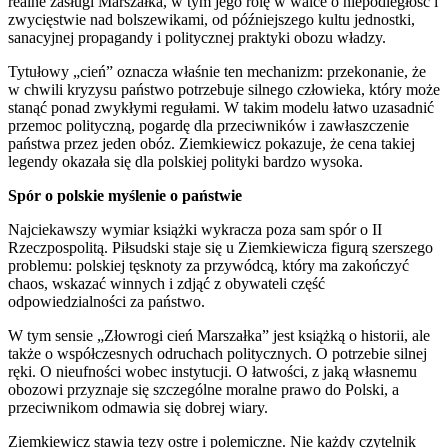
realne zasługi Marszałka, w tym jego rolę w walce o niepodległość i
zwycięstwie nad bolszewikami, od późniejszego kultu jednostki,
sanacyjnej propagandy i politycznej praktyki obozu władzy.
Tytułowy „cień” oznacza właśnie ten mechanizm: przekonanie, że
w chwili kryzysu państwo potrzebuje silnego człowieka, który może
stanąć ponad zwykłymi regułami. W takim modelu łatwo uzasadnić
przemoc polityczną, pogardę dla przeciwników i zawłaszczenie
państwa przez jeden obóz. Ziemkiewicz pokazuje, że cena takiej
legendy okazała się dla polskiej polityki bardzo wysoka.
Spór o polskie myślenie o państwie
Najciekawszy wymiar książki wykracza poza sam spór o II
Rzeczpospolitą. Piłsudski staje się u Ziemkiewicza figurą szerszego
problemu: polskiej tęsknoty za przywódcą, który ma zakończyć
chaos, wskazać winnych i zdjąć z obywateli część
odpowiedzialności za państwo.
W tym sensie „Złowrogi cień Marszałka” jest książką o historii, ale
także o współczesnych odruchach politycznych. O potrzebie silnej
ręki. O nieufności wobec instytucji. O łatwości, z jaką własnemu
obozowi przyznaje się szczególne moralne prawo do Polski, a
przeciwnikom odmawia się dobrej wiary.
Ziemkiewicz stawia tezy ostre i polemiczne. Nie każdy czytelnik