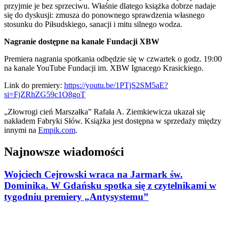
przyjmie je bez sprzeciwu. Właśnie dlatego książka dobrze nadaje
się do dyskusji: zmusza do ponownego sprawdzenia własnego
stosunku do Piłsudskiego, sanacji i mitu silnego wodza.
Nagranie dostępne na kanale Fundacji XBW
Premiera nagrania spotkania odbędzie się w czwartek o godz. 19:00
na kanale YouTube Fundacji im. XBW Ignacego Krasickiego.
Link do premiery:
https://youtu.be/1PTjS2SM5aE?
si=FjZRhZG59c1O8goT
„Złowrogi cień Marszałka” Rafała A. Ziemkiewicza ukazał się
nakładem Fabryki Słów. Książka jest dostępna w sprzedaży między
innymi na
Empik.com
.
Najnowsze wiadomości
Wojciech Cejrowski wraca na Jarmark św.
Dominika. W Gdańsku spotka się z czytelnikami w
tygodniu premiery „Antysystemu”