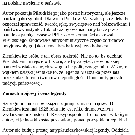
na polskie myślenie o państwie.
Autor pokazuje Piłsudskiego jako postać historyczną, ale jeszcze
bardziej jako symbol. Dla wielu Polaków Marszałek przez dekady
oznaczał sprawczość, twardą rękę, zwycięstwo nad bolszewikami i
państwowy instynkt. Taki obraz był wzmacniany także przez
paradoks pamięci czasów PRL: skoro komuniści atakowali
Piłsudskiego, środowiska antykomunistyczne często odruchowo
przyjmowały go jako niemal bezdyskusyjnego bohatera.
Ziemkiewicz próbuje ten obraz rozbroić. Nie po to, by odebrać
Piłsudskiemu miejsce w historii, ale by zapytać, ile w polskiej
pamięci zostało realnych zasług, a ile politycznego mitu. Ważnym
wątkiem książki jest także to, że legenda Marszałka przez lata
przesłaniała innych twórców niepodległości i inne nurty polskiej
tradycji państwowej.
Zamach majowy i cena legendy
Szczególne miejsce w książce zajmuje zamach majowy. Dla
Ziemkiewicza maj 1926 roku nie jest tylko dramatycznym
wydarzeniem z historii II Rzeczypospolitej. To moment, w którym
autorytet jednostki został postawiony ponad porządkiem republiki.
Autor nie buduje prostej antypiłsudczykowskiej legendy. Oddziela