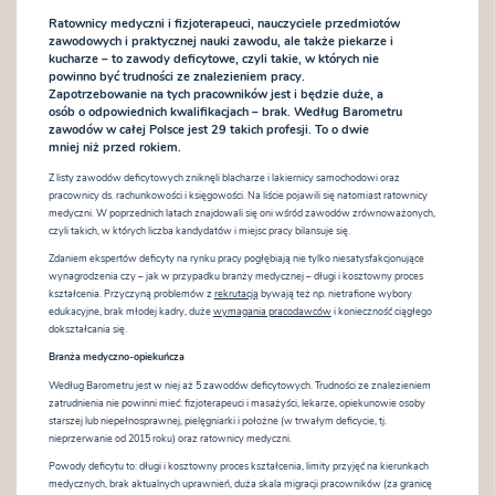
Ratownicy medyczni i fizjoterapeuci, nauczyciele przedmiotów
zawodowych i praktycznej nauki zawodu, ale także piekarze i
kucharze – to zawody deficytowe, czyli takie, w których nie
powinno być trudności ze znalezieniem pracy.
Zapotrzebowanie na tych pracowników jest i będzie duże, a
osób o odpowiednich kwalifikacjach – brak. Według Barometru
zawodów w całej Polsce jest 29 takich profesji. To o dwie
mniej niż przed rokiem.
Z listy zawodów deficytowych zniknęli blacharze i lakiernicy samochodowi oraz
pracownicy ds. rachunkowości i księgowości. Na liście pojawili się natomiast ratownicy
medyczni. W poprzednich latach znajdowali się oni wśród zawodów zrównoważonych,
czyli takich, w których liczba kandydatów i miejsc pracy bilansuje się.
Zdaniem ekspertów deficyty na rynku pracy pogłębiają nie tylko niesatysfakcjonujące
wynagrodzenia czy – jak w przypadku branży medycznej – długi i kosztowny proces
kształcenia. Przyczyną problemów z
rekrutacją
bywają też np. nietrafione wybory
edukacyjne, brak młodej kadry, duże
wymagania pracodawców
i konieczność ciągłego
dokształcania się.
Branża medyczno-opiekuńcza
Według Barometru jest w niej aż 5 zawodów deficytowych. Trudności ze znalezieniem
zatrudnienia nie powinni mieć: fizjoterapeuci i masażyści, lekarze, opiekunowie osoby
starszej lub niepełnosprawnej, pielęgniarki i położne (w trwałym deficycie, tj.
nieprzerwanie od 2015 roku) oraz ratownicy medyczni.
Powody deficytu to: długi i kosztowny proces kształcenia, limity przyjęć na kierunkach
medycznych, brak aktualnych uprawnień, duża skala migracji pracowników (za granicę