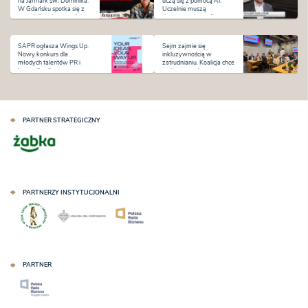
na Jarmark św. Dominika.
uczą się z pomocą AI.
W Gdańsku spotka się z
Uczelnie muszą
czytelnikami w tygodniu
dostosować sposób
premiery „Antysystemu”
kształcenia i oceniania
SAPR ogłasza Wings Up.
Sejm zajmie się
Nowy konkurs dla
inkluzywnością w
młodych talentów PR i
zatrudnianiu. Koalicja chce
komunikacji
zmian na rynku pracy
PARTNER STRATEGICZNY
PARTNERZY INSTYTUCJONALNI
PARTNER