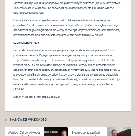
(dezaktualizacja wiedzy), podejmowanie pracy w innych branżach (np. w budownictwie).
Ponadto eksperci wskazują, że doświadczeni pracownicy często zakładają własne
działalności gospodarcze.
Powody deficytu w przypadku samodzielnych księgowych to: duże wymagania
pracodawców (doświadczenie zawodowe, znajomość przepisów, umiejętność obsługi
specjalistycznego oprogramowania komputerowego, odpowiedzialność, samodzielność)
oraz konieczność ciągłego dokształcania ze względu na zmiany w prawie.
Czym jest Barometr?
Barometr zawodów to jednoroczna prognoza zapotrzebowania na pracowników w
podziale na zawody. W jego opracowanie angażują się wszystkie powiatowe oraz
wojewódzkie urzędy pracy, a także inne instytucje posiadające wiedzę o lokalnych
rynkach pracy, jak np. prywatne agencje zatrudnienia, urzędy miast, przedstawiciele
specjalnych stref ekonomicznych, ochotniczych hufców pracy. Eksperci zaangażowani w
przygotowanie Barometru zawodów każdorazowo starają się uwzględniać wszystkie
kluczowe czynniki, które mogą warunkować sytuację w nadchodzącym roku. Analizując
dane za 2021 roku starali się więc uwzględnić zmiany wywołane przez pandemię
COVID-19.
Opr. mw Źródło: barometrzawodow.pl
NAJNOWSZE WIADOMOŚCI
Wojciech Cejrowski wraca
Studenci coraz częściej