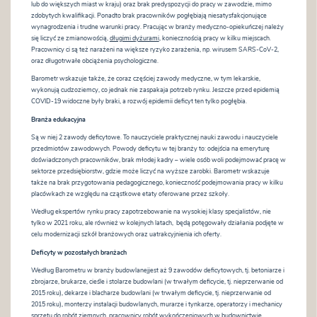
lub do większych miast w kraju) oraz brak predyspozycji do pracy w zawodzie, mimo
zdobytych kwalifikacji. Ponadto brak pracowników pogłębiają niesatysfakcjonujące
wynagrodzenia i trudne warunki pracy. Pracując w branży medyczno-opiekuńczej należy
się liczyć ze zmianowością,
długimi dyżurami
, koniecznością pracy w kilku miejscach.
Pracownicy ci są też narażeni na większe ryzyko zarażenia, np. wirusem SARS-CoV-2,
oraz długotrwałe obciążenia psychologiczne.
Barometr wskazuje także, że coraz częściej zawody medyczne, w tym lekarskie,
wykonują cudzoziemcy, co jednak nie zaspakaja potrzeb rynku. Jeszcze przed epidemią
COVID-19 widoczne były braki, a rozwój epidemii deficyt ten tylko pogłębia.
Branża edukacyjna
Są w niej 2 zawody deficytowe. To nauczyciele praktycznej nauki zawodu i nauczyciele
przedmiotów zawodowych. Powody deficytu w tej branży to: odejścia na emeryturę
doświadczonych pracowników, brak młodej kadry – wiele osób woli podejmować pracę w
sektorze przedsiębiorstw, gdzie może liczyć na wyższe zarobki. Barometr wskazuje
także na brak przygotowania pedagogicznego, konieczność podejmowania pracy w kilku
placówkach ze względu na cząstkowe etaty oferowane przez szkoły.
Według ekspertów rynku pracy zapotrzebowanie na wysokiej klasy specjalistów, nie
tylko w 2021 roku, ale również w kolejnych latach, będą potęgowały działania podjęte w
celu modernizacji szkół branżowych oraz uatrakcyjnienia ich oferty.
Deficyty w pozostałych branżach
Według Barometru w branży budowlanejjest aż 9 zawodów deficytowych, tj. betoniarze i
zbrojarze, brukarze, cieśle i stolarze budowlani (w trwałym deficycie, tj. nieprzerwanie od
2015 roku), dekarze i blacharze budowlani (w trwałym deficycie, tj. nieprzerwanie od
2015 roku), monterzy instalacji budowlanych, murarze i tynkarze, operatorzy i mechanicy
sprzętu do robót ziemnych, pracownicy robót wykończeniowych w budownictwie,