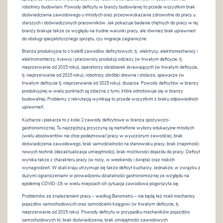
robotnicy budowlani. Powody deficytu w branży budowlanej to przede wszystkim brak
doświadczenia zawodowego u młodych oraz przeciwwskazania zdrowotne do pracy u
starszych i doświadczonych pracowników. Jak pokazuje badanie chętnych do pracy w tej
branży brakuje także ze względu na trudne warunki pracy, ale również brak uprawnień
do obsługi specjalistycznego sprzętu, czy migracje zagraniczne.
Branża produkcyjna to z kolei6 zawodów deficytowych, tj.: elektrycy, elektromechanicy i
elektromonterzy, krawcy i pracownicy produkcji odzieży (w trwałym deficycie, tj.
nieprzerwanie od 2015 roku), operatorzy obrabiarek skrawających (w trwałym deficycie,
tj. nieprzerwanie od 2015 roku), robotnicy obróbki drewna i stolarze, spawacze (w
trwałym deficycie tj. nieprzerwanie od 2015 roku), ślusarze. Powody deficytów w branży
produkcyjnej w wielu punktach są zbieżne z tymi, które odnotowuje się w branży
budowalnej. Problemy z rekrutacją wynikają tu przede wszystkim z braku odpowiednich
uprawnień.
Kucharze i piekarze to z kolei 2 zawody deficytowe w branża spożywczo-
gastronomicznej. Tu najczęstszą przyczyną są nietrafione wybory edukacyjne młodych
(wielu absolwentów nie chce podejmować pracy w wyuczonym zawodzie), brak
doświadczenia zawodowego, brak samodzielności na stanowisku pracy, brak znajomości
nowych technik (dezaktualizacja umiejętności), brak możliwości dojazdu do pracy. Deficyt
wynika także z charakteru pracy (w nocy, w weekendy i święta) oraz niskich
wynagrodzeń. W skali kraju utrzymuje się także deficyt kucharzy. Jednakże, w związku z
dużymi ograniczeniami w prowadzeniu działalności gastronomicznej ze względu na
epidemię COVID-19, w wielu miejscach ich sytuacja zawodowa pogorszyła się.
Problemów ze znalezieniem pracy – według Barometru – nie będą też mieli mechanicy
pojazdów samochodowych oraz samodzielni księgowi (w trwałym deficycie, tj.
nieprzerwanie od 2015 roku). Powody deficytu w przypadku mechaników pojazdów
samochodowych to: brak doświadczenia, brak umiejętności zawodowych