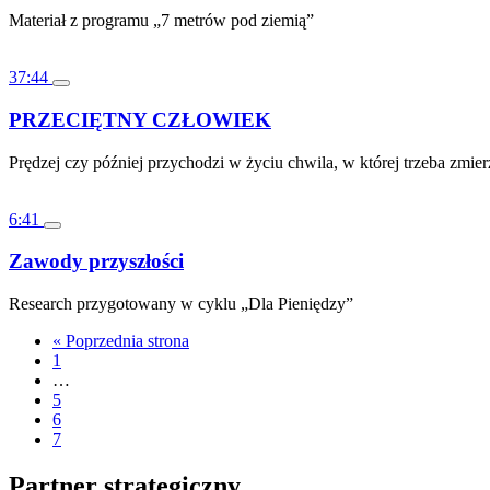
Materiał z programu „7 metrów pod ziemią”
37:44
PRZECIĘTNY CZŁOWIEK
Prędzej czy później przychodzi w życiu chwila, w której trzeba zmi
6:41
Zawody przyszłości
Research przygotowany w cyklu „Dla Pieniędzy”
« Poprzednia strona
1
…
5
6
7
Partner strategiczny