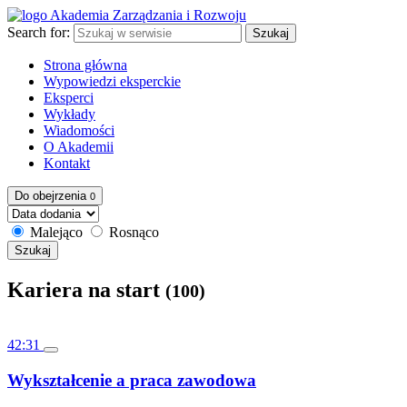
Search for:
Szukaj
Strona główna
Wypowiedzi eksperckie
Eksperci
Wykłady
Wiadomości
O Akademii
Kontakt
Do obejrzenia
0
Malejąco
Rosnąco
Szukaj
Kariera na start
(100)
42:31
Wykształcenie a praca zawodowa