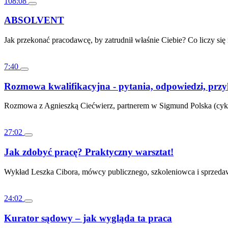
108:08
ABSOLVENT
Jak przekonać pracodawcę, by zatrudnił właśnie Ciebie? Co liczy się n
7:40
Rozmowa kwalifikacyjna - pytania, odpowiedzi, prz
Rozmowa z Agnieszką Ciećwierz, partnerem w Sigmund Polska (cykl
27:02
Jak zdobyć pracę? Praktyczny warsztat!
Wykład Leszka Cibora, mówcy publicznego, szkoleniowca i sprzed
24:02
Kurator sądowy – jak wygląda ta praca