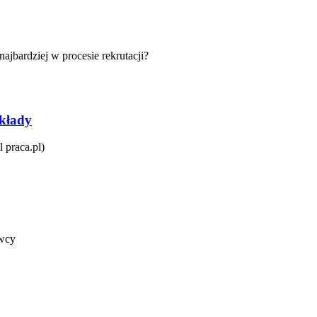
ajbardziej w procesie rekrutacji?
ykłady
 praca.pl)
awcy