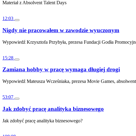
Materiał z Absolvent Talent Days
12:03
Nigdy nie pracowałem w zawodzie wyuczonym
Wypowiedź Krzysztofa Przybyła, prezesa Fundacji Godła Promocyj
15:28
Zamiana hobby w pracę wymaga długiej drogi
Wypowiedź Mateusza Wcześniaka, prezesa Movie Games, absolwenta z
53:07
Jak zdobyć pracę analityka biznesowego
Jak zdobyć pracę analityka biznesowego?