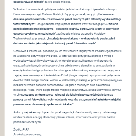
gospodarstwach rolnych”
zajęła drugie miejsce.
W Łosicach uczniowie skupili się na instalacjach fotowoltaicznych i panelach solarnych.
Pierwsze miejsce zajął Mateusz Rodak, który przygotował pracę pt.:
„Budowa oraz
działanie paneli solarnych – zastosowanie paneli solarnych jako alternatywy dla instalacji
fotowoltaicznych”
. Drugie miejsce zajęła praca Tobiasza Pawłowskiego pt.:
„Działanie
paneli solarnych oraz ich budowa – obniżenie kosztów ogrzewania wody w budynkach
gospodarczych oraz mieszkalnych”
, zaś trzecie miejsce przypadło Maciejowi
Trochimiukowi za pracę pt.:
„Instalacja fotowoltaiczna – wykorzystanie powierzchni
dachów kurników jako miejsca do instalacji paneli fotowoltaicznych”
.
Uczniowie z Parczewa, podobnie jak ich rówieśnicy z Międzyrzeca Podlaskiego postawili
na wspieranie aktywnego tryb życia. Wiktor Gołacki przygotował pracę z myślą o
wycieczkowiczach i biwakowiczach, w której przedstawił pomysł wykorzystania
urządzeń satelitarnych umieszczonych na orbicie około ziemskiej w celu zasilania w
energię trudno dostępnych miejsc bez dostępnej infrastruktury energetycznej. Jego praca
zajęła pierwsze miejsce. Z kolei Adrian Potaś (drugie miejsce) zaproponował połączenie
dwóch źródeł energii: słońca i wiatru, w jednorodną instalację w przestrzeni miejskiej jako
niezależne źródło zasilania samochodów, urządzeń mobilnych oraz oświetlenia
miejskiego. Praca, która zajęła trzecie miejsce jest autorstwa Jakuba Skowronka, jej tytuł
to:
„Nowoczesne centrum sportu i rekreacji dla lokalnej społeczności oświetlane za
pomocą paneli fotowoltaicznych – obniżenie kosztów utrzymania infrastruktury miejskiej
przeznaczonej dla rozwoju społeczności lokalnej”
.
Autorzy najciekawszych prac otrzymali nagrody, które stanowiły rzeczy codziennego
użytku zasilane energią słoneczną: plecaki solarne, smartwatche oraz power banki z
panelami słonecznymi.
Źródło: FAPA
Artykuł sponsorowany.