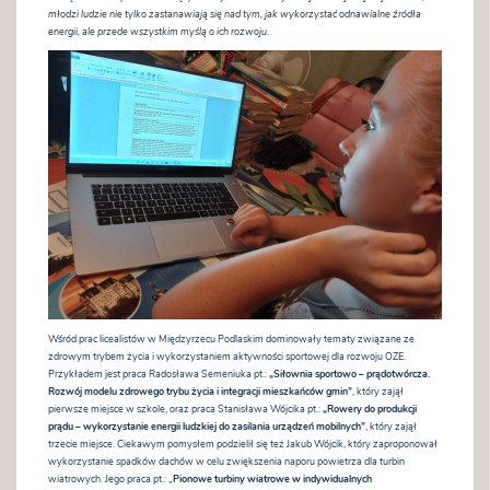
młodzi ludzie nie tylko zastanawiają się nad tym, jak wykorzystać odnawialne źródła
energii, ale przede wszystkim myślą o ich rozwoju.
Wśród prac licealistów w Międzyrzecu Podlaskim dominowały tematy związane ze
zdrowym trybem życia i wykorzystaniem aktywności sportowej dla rozwoju OZE.
Przykładem jest praca Radosława Semeniuka pt.:
„Siłownia sportowo – prądotwórcza.
Rozwój modelu zdrowego trybu życia i integracji mieszkańców gmin”
, który zajął
pierwsze miejsce w szkole, oraz praca Stanisława Wójcika pt.:
„Rowery do produkcji
prądu – wykorzystanie energii ludzkiej do zasilania urządzeń mobilnych”
, który zajął
trzecie miejsce. Ciekawym pomysłem podzielił się też Jakub Wójcik, który zaproponował
wykorzystanie spadków dachów w celu zwiększenia naporu powietrza dla turbin
wiatrowych. Jego praca pt.: „
Pionowe turbiny wiatrowe w indywidualnych