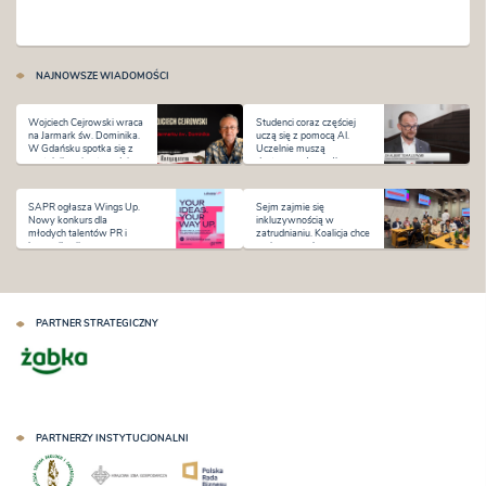
NAJNOWSZE WIADOMOŚCI
Wojciech Cejrowski wraca
Studenci coraz częściej
na Jarmark św. Dominika.
uczą się z pomocą AI.
W Gdańsku spotka się z
Uczelnie muszą
czytelnikami w tygodniu
dostosować sposób
premiery „Antysystemu”
kształcenia i oceniania
SAPR ogłasza Wings Up.
Sejm zajmie się
Nowy konkurs dla
inkluzywnością w
młodych talentów PR i
zatrudnianiu. Koalicja chce
komunikacji
zmian na rynku pracy
PARTNER STRATEGICZNY
PARTNERZY INSTYTUCJONALNI