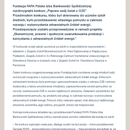
Fundacja FAPA Polska Izba Bankowości Spółdzielczej
rozstrzygnęła konkurs „Popraw swój świat z OZE”.
Przedmiotem konkursu, który był skierowany do uczniów szkół
średnich, było przedstawienie własnego pomysłu w zakresie
rozwoju i wykorzystania odnawialnych źródeł energii.
Przedsięwzięcie zostało przeprowadzone w ramach projektu
„Ekonomiczne, prawne i społeczne uwarunkowania produkcji i
korzystania z odnawialnych źródeł energii.”
W konkursie wzięli udział uczniowie ze szkół w województwie mazowieckim i
lubelskim; z Zespołu Szkół Ekonomicznych im. Marii Dąbrowskiej w Międzyrzecu
Podlaskim, Zespołu Szkół nr 3 z Rolniczego Centrum Kształcenia Ustawicznego im.
Stanisława Staszica w Łosicach, oraz z Zespołu Szkół im. Stanisława Staszica w
Parczewie.
Celem konkursu zorganizowanego przez Fundację było zwrócenie uwagi młodych ludzi
na korzyści związane z wykorzystywaniem odnawialnych źródeł energii. Głównymi
założeniami konkursu była promocja i upowszechnianie wiedzy z zakresu OZE i ochrony
środowiska, a także umożliwienie młodzieży zaprezentowanie swoich pomysłów na
rozwój i zastosowanie OZE w swoim najbliższym otoczeniu. Zadaniem uczestników był
przedstawienie pomysłu, np. produktu lub usługi, w zakresie rozwoju i wykorzystania
odnawialnych źródeł energii. Pomysł, który należało opisać, miał dotyczyć najbliższego
otoczenia uczestnika; jego rodziny, przyjaciół, szkoły lub miejscowości.
Komisja konkursowa składała się z przedstawicieli Fundacji FAPA Polska Izba
Bankowości Spółdzielczej, którzy oceniali prace uczniów oddzielnie dla każdej ze szkół.
– Na konkurs wpłynęło wiele prac, dlatego wybór nie był prosty
– mówi przedstawiciel
Zarządu FAPA - przewodniczący komisji konkursowej.
– Najważniejsze jest jednak to, że