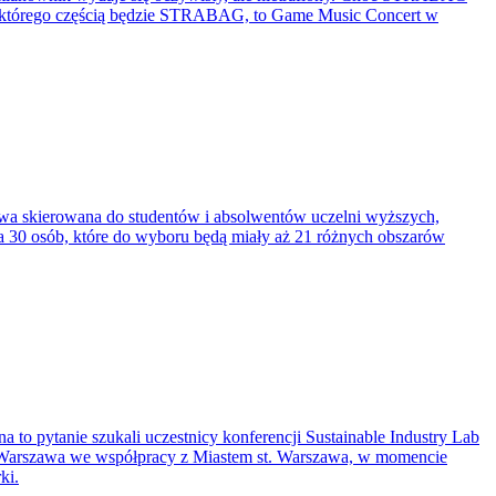
nie, którego częścią będzie STRABAG, to Game Music Concert w
tywa skierowana do studentów i absolwentów uczelni wyższych,
dła 30 osób, które do wyboru będą miały aż 21 różnych obszarów
 to pytanie szukali uczestnicy konferencji Sustainable Industry Lab
Warszawa we współpracy z Miastem st. Warszawa, w momencie
ki.