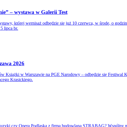
mie” – wystawa w Galerii Test
ystawy, której wernisaż odbędzie się już 10 czerwca, w środę, o godzi
5 lipca br.
szawa 2026
 Książki w Warszawie na PGE Narodowy – odbędzie się Festiwal Kom
acego Krasickiego.
um Muzyki czy Opera Podlaska z firmą budowlaną STRABAG? Wspólny 