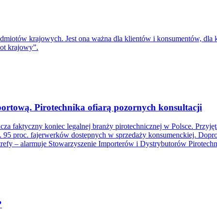
odmiotów krajowych. Jest ona ważna dla klientów i konsumentów, dla 
iot krajowy”.
ortową. Pirotechnika ofiarą pozornych konsultacji
 faktyczny koniec legalnej branży pirotechnicznej w Polsce. Przyjęta
k. 95 proc. fajerwerków dostępnych w sprzedaży konsumenckiej. Doprow
trefy – alarmuje Stowarzyszenie Importerów i Dystrybutorów Pirotechni
?