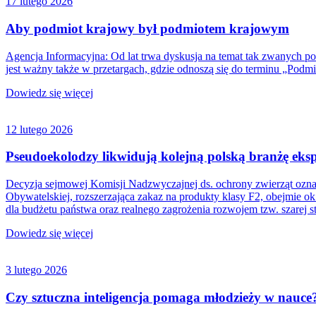
17 lutego 2026
Aby podmiot krajowy był podmiotem krajowym
Agencja Informacyjna: Od lat trwa dyskusja na temat tak zwanych p
jest ważny także w przetargach, gdzie odnoszą się do terminu „Podm
Dowiedz się więcej
12 lutego 2026
Pseudoekolodzy likwidują kolejną polską branżę eksp
Decyzja sejmowej Komisji Nadzwyczajnej ds. ochrony zwierząt oznacza
Obywatelskiej, rozszerzająca zakaz na produkty klasy F2, obejmie o
dla budżetu państwa oraz realnego zagrożenia rozwojem tzw. szarej s
Dowiedz się więcej
3 lutego 2026
Czy sztuczna inteligencja pomaga młodzieży w nauce