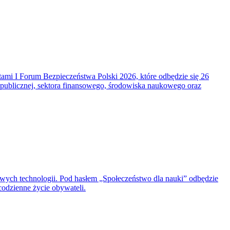
ami I Forum Bezpieczeństwa Polski 2026, które odbędzie się 26
ublicznej, sektora finansowego, środowiska naukowego oraz
nowych technologii. Pod hasłem „Społeczeństwo dla nauki” odbędzie
codzienne życie obywateli.