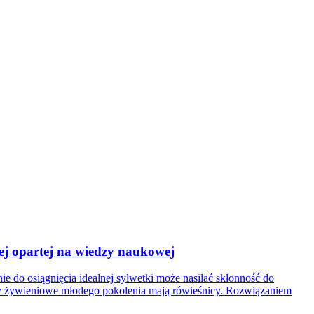
ej opartej na wiedzy naukowej
e do osiągnięcia idealnej sylwetki może nasilać skłonność do
ory żywieniowe młodego pokolenia mają rówieśnicy. Rozwiązaniem