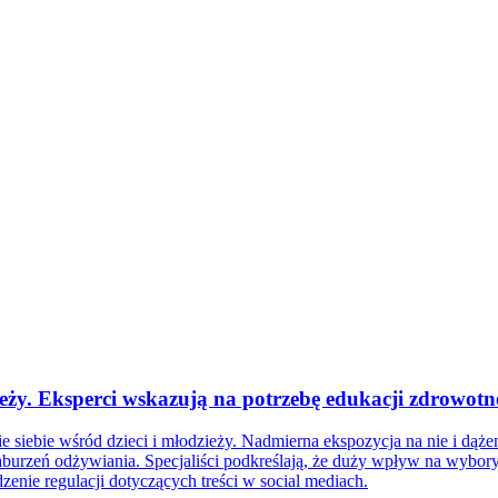
ży. Eksperci wskazują na potrzebę edukacji zdrowotn
siebie wśród dzieci i młodzieży. Nadmierna ekspozycja na nie i dążeni
zaburzeń odżywiania. Specjaliści podkreślają, że duży wpływ na wyb
ie regulacji dotyczących treści w social mediach.