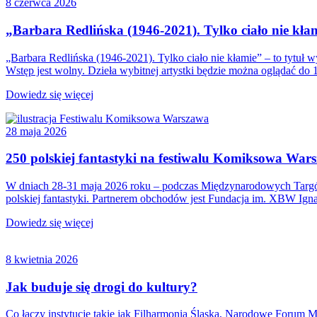
8 czerwca 2026
„Barbara Redlińska (1946-2021). Tylko ciało nie kła
„Barbara Redlińska (1946-2021). Tylko ciało nie kłamie” – to tytuł w
Wstęp jest wolny. Dzieła wybitnej artystki będzie można oglądać do 1
Dowiedz się więcej
28 maja 2026
250 polskiej fantastyki na festiwalu Komiksowa War
W dniach 28-31 maja 2026 roku – podczas Międzynarodowych Targów
polskiej fantastyki. Partnerem obchodów jest Fundacja im. XBW Ign
Dowiedz się więcej
8 kwietnia 2026
Jak buduje się drogi do kultury?
Co łączy instytucje takie jak Filharmonia Śląska, Narodowe For