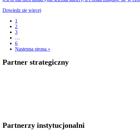
Dowiedz się więcej
1
2
3
…
6
Następna strona »
Partner strategiczny
Partnerzy instytucjonalni