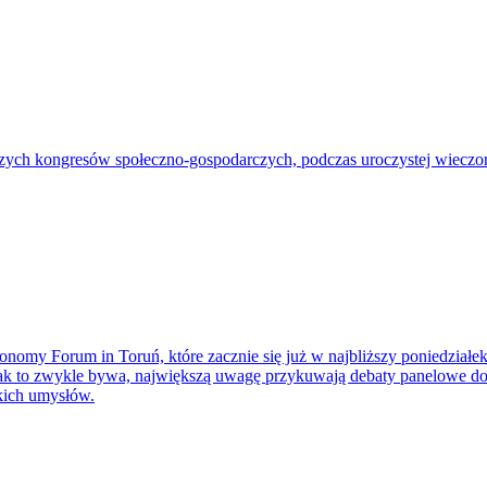
h kongresów społeczno-gospodarczych, podczas uroczystej wieczornej
onomy Forum in Toruń, które zacznie się już w najbliższy poniedziałe
k to zwykle bywa, największą uwagę przykuwają debaty panelowe doty
kich umysłów.