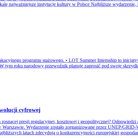
 skalę najważniejsze instytucje kultury w Polsce Najbliższe wydarze
 wakacyjnego programu stażowego. • LOT Summer Internship to inicja
j. • W tym roku narodowy przewoźnik planuje zaprosić pod swoje skrzy
wolucji cyfrowej
snącej presji regulacyjnej, kosztowej i geopolitycznej? Odpowiedzi na
 w Warszawie. Wydarzenie zostało zorganizowane przez UNEP/GRID-
ajbliższych latach zdecydują o konkurencyjności europejskiej gospodar