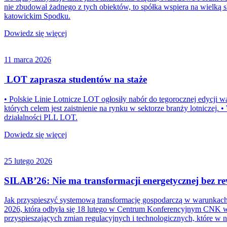
nie zbudował żadnego z tych obiektów, to spółka wspiera na wielką
katowickim Spodku.
Dowiedz się więcej
11 marca 2026
LOT zaprasza studentów na staże
• Polskie Linie Lotnicze LOT ogłosiły nabór do tegorocznej edycji
których celem jest zaistnienie na rynku w sektorze branży lotnicze
działalności PLL LOT.
Dowiedz się więcej
25 lutego 2026
SILAB’26: Nie ma transformacji energetycznej bez re
Jak przyspieszyć systemową transformację gospodarczą w warunkach ro
2026, która odbyła się 18 lutego w Centrum Konferencyjnym CNK
przyspieszających zmian regulacyjnych i technologicznych, które w n