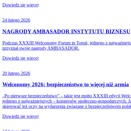
Dowiedz się więcej
24 lutego 2026
NAGRODY AMBASADOR INSTYTUTU BIZNESU
Podczas XXXIII Welconomy Forum in Toruń, jednego z najważniejszyc
przyznał swoje nagrody AMBASADOR.
Dowiedz się więcej
20 lutego 2026
Welconomy 2026: bezpieczeństwo to więcej niż armia
„Po pierwsze bezpieczeństwo” – takie jest motto XXXIII edycji Welc
jednego z najważniejszych – kongresów społeczno-gospodarczych. Ja
skierować też oczy na wydarzenia związane z bezpieczeństwem pols
Dowiedz się więcej