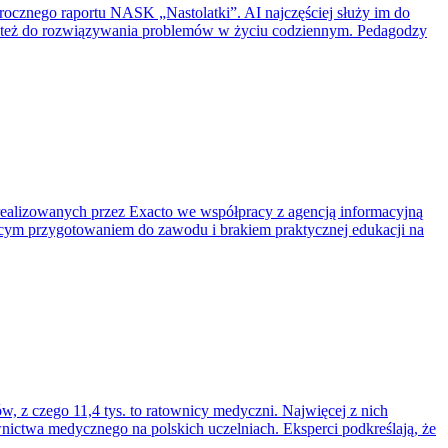
głorocznego raportu NASK „Nastolatki”. AI najczęściej służy im do
lub też do rozwiązywania problemów w życiu codziennym. Pedagodzy
realizowanych przez Exacto we współpracy z agencją informacyjną
ącym przygotowaniem do zawodu i brakiem praktycznej edukacji na
 z czego 11,4 tys. to ratownicy medyczni. Najwięcej z nich
ctwa medycznego na polskich uczelniach. Eksperci podkreślają, że