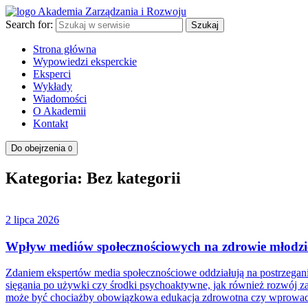
Search for:
Szukaj
Strona główna
Wypowiedzi eksperckie
Eksperci
Wykłady
Wiadomości
O Akademii
Kontakt
Do obejrzenia
0
Kategoria: Bez kategorii
2 lipca 2026
Wpływ mediów społecznościowych na zdrowie młodzie
Zdaniem ekspertów media społecznościowe oddziałują na postrzeganie 
sięgania po używki czy środki psychoaktywne, jak również rozwój 
może być chociażby obowiązkowa edukacja zdrowotna czy wprowadzen