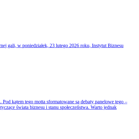
 gali, w poniedziałek, 23 lutego 2026 roku, Instytut Biznesu
k. Pod kątem tego motta sformatowane są debaty panelowe tego –
czące świata biznesu i stanu społeczeństwa. Warto jednak