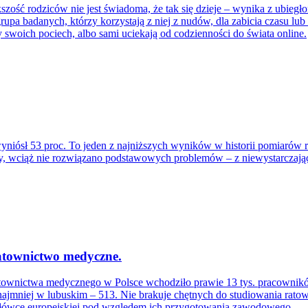
iększość rodziców nie jest świadoma, że tak się dzieje – wynika z ubie
grupa badanych, którzy korzystają z niej z nudów, dla zabicia czasu 
y swoich pociech, albo sami uciekają od codzienności do świata online.
niósł 53 proc. To jeden z najniższych wyników w historii pomiarów 
lny, wciąż nie rozwiązano podstawowych problemów – z niewystarczaj
ratownictwo medyczne.
ownictwa medycznego w Polsce wchodziło prawie 13 tys. pracowników,
iej w lubuskim – 513. Nie brakuje chętnych do studiowania ratowni
w czołówce europejskiej pod względem ich przygotowania zawodowego.