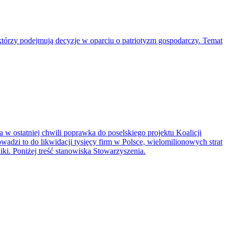
którzy podejmują decyzje w oparciu o patriotyzm gospodarczy. Temat
 w ostatniej chwili poprawka do poselskiego projektu Koalicji
adzi to do likwidacji tysięcy firm w Polsce, wielomilionowych strat
ki. Poniżej treść stanowiska Stowarzyszenia.