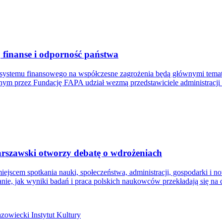
 finanse i odporność państwa
 systemu finansowego na współczesne zagrożenia będą głównymi temat
m przez Fundację FAPA udział wezmą przedstawiciele administracji p
rszawski otworzy debatę o wdrożeniach
iejscem spotkania nauki, społeczeństwa, administracji, gospodarki i 
nie, jak wyniki badań i praca polskich naukowców przekładają się na 