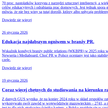
70 proc. nastolatków korzysta z narzędzi sztucznej inteligencji, a w
celów edukacyjnych i odrabiania prac domowych. Jest jednak spora 
mówią, że nie bez winy są tutaj dorośli, którzy albo spłycają problem
Dowiedz się więcej
26 stycznia 2026
Edukacja najsłabszym ogniwem w branży PR.
Wskaźnik kondycji branży public relations (WKBPR) w 2025 roku wy
Newseria i Mediaboard. Choć PR w Polsce oceniany jest jako stabi
czele.
Dowiedz się więcej
19 stycznia 2026
Coraz więcej chętnych do studiowania na kierunku 
Z danych GUS wynika, że na koniec 2024 roku w skład zespołów rat
wykonywało swój zawód w województwie mazowieckim – 2741, a najmn
jest to dla nich atrakcyjna ścieżka kariery, a Polska znajduje się 