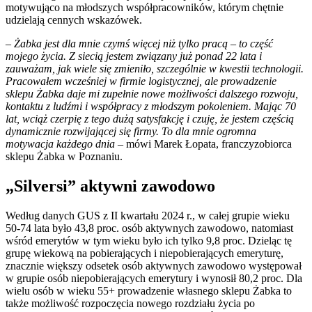
motywująco na młodszych współpracowników, którym chętnie
udzielają cennych wskazówek.
–
Żabka jest dla mnie czymś więcej niż tylko pracą – to część
mojego życia. Z siecią jestem związany już ponad 22 lata i
zauważam, jak wiele się zmieniło, szczególnie w kwestii technologii.
Pracowałem wcześniej w firmie logistycznej, ale prowadzenie
sklepu Żabka daje mi zupełnie nowe możliwości dalszego rozwoju,
kontaktu z ludźmi i współpracy z młodszym pokoleniem. Mając 70
lat, wciąż czerpię z tego dużą satysfakcję i czuję, że jestem częścią
dynamicznie rozwijającej się firmy. To dla mnie ogromna
motywacja każdego dnia
– mówi Marek Łopata, franczyzobiorca
sklepu Żabka w Poznaniu.
„Silversi” aktywni zawodowo
Według danych GUS z II kwartału 2024 r., w całej grupie wieku
50-74 lata było 43,8 proc. osób aktywnych zawodowo, natomiast
wśród emerytów w tym wieku było ich tylko 9,8 proc. Dzieląc tę
grupę wiekową na pobierających i niepobierających emeryturę,
znacznie większy odsetek osób aktywnych zawodowo występował
w grupie osób niepobierających emerytury i wynosił 80,2 proc. Dla
wielu osób w wieku 55+ prowadzenie własnego sklepu Żabka to
także możliwość rozpoczęcia nowego rozdziału życia po