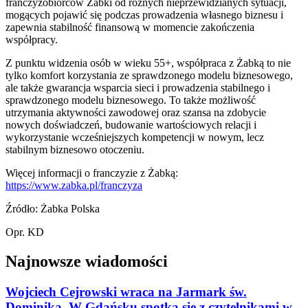
franczyzobiorców Żabki od różnych nieprzewidzianych sytuacji,
mogących pojawić się podczas prowadzenia własnego biznesu i
zapewnia stabilność finansową w momencie zakończenia
współpracy.
Z punktu widzenia osób w wieku 55+, współpraca z Żabką to nie
tylko komfort korzystania ze sprawdzonego modelu biznesowego,
ale także gwarancja wsparcia sieci i prowadzenia stabilnego i
sprawdzonego modelu biznesowego. To także możliwość
utrzymania aktywności zawodowej oraz szansa na zdobycie
nowych doświadczeń, budowanie wartościowych relacji i
wykorzystanie wcześniejszych kompetencji w nowym, lecz
stabilnym biznesowo otoczeniu.
Więcej informacji o franczyzie z Żabką:
https://www.zabka.pl/franczyza
Źródło: Żabka Polska
Opr. KD
Najnowsze wiadomości
Wojciech Cejrowski wraca na Jarmark św.
Dominika. W Gdańsku spotka się z czytelnikami w