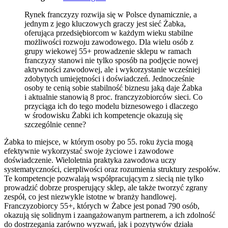
Rynek franczyzy rozwija się w Polsce dynamicznie, a
jednym z jego kluczowych graczy jest sieć Żabka,
oferująca przedsiębiorcom w każdym wieku stabilne
możliwości rozwoju zawodowego. Dla wielu osób z
grupy wiekowej 55+ prowadzenie sklepu w ramach
franczyzy stanowi nie tylko sposób na podjęcie nowej
aktywności zawodowej, ale i wykorzystanie wcześniej
zdobytych umiejętności i doświadczeń. Jednocześnie
osoby te cenią sobie stabilność biznesu jaką daje Żabka
i aktualnie stanowią 8 proc. franczyzobiorców sieci. Co
przyciąga ich do tego modelu biznesowego i dlaczego
w środowisku Żabki ich kompetencje okazują się
szczególnie cenne?
Żabka to miejsce, w którym osoby po 55. roku życia mogą
efektywnie wykorzystać swoje życiowe i zawodowe
doświadczenie. Wieloletnia praktyka zawodowa uczy
systematyczności, cierpliwości oraz rozumienia struktury zespołów.
Te kompetencje pozwalają współpracującym z siecią nie tylko
prowadzić dobrze prosperujący sklep, ale także tworzyć zgrany
zespół, co jest niezwykle istotne w branży handlowej.
Franczyzobiorcy 55+, których w Żabce jest ponad 790 osób,
okazują się solidnym i zaangażowanym partnerem, a ich zdolność
do dostrzegania zarówno wyzwań, jak i pozytywów działa