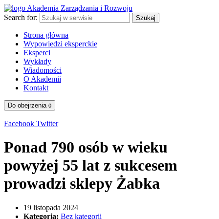
Search for:
Szukaj
Strona główna
Wypowiedzi eksperckie
Eksperci
Wykłady
Wiadomości
O Akademii
Kontakt
Do obejrzenia
0
Facebook
Twitter
Ponad 790 osób w wieku
powyżej 55 lat z sukcesem
prowadzi sklepy Żabka
19 listopada 2024
Kategoria:
Bez kategorii