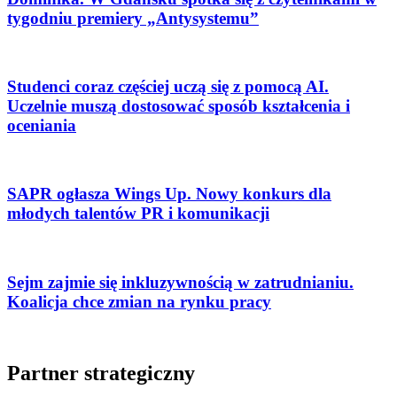
tygodniu premiery „Antysystemu”
Studenci coraz częściej uczą się z pomocą AI.
Uczelnie muszą dostosować sposób kształcenia i
oceniania
SAPR ogłasza Wings Up. Nowy konkurs dla
młodych talentów PR i komunikacji
Sejm zajmie się inkluzywnością w zatrudnianiu.
Koalicja chce zmian na rynku pracy
Partner strategiczny