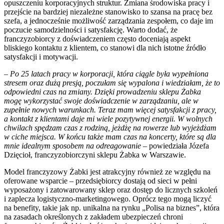
opuszczeniu korporacyjnych struktur. Zmiana środowiska pracy i
przejście na bardziej niezależne stanowisko to szansa na pracę bez
szefa, a jednocześnie możliwość zarządzania zespołem, co daje im
poczucie samodzielności i satysfakcję. Warto dodać, że
franczyzobiorcy z doświadczeniem często doceniają aspekt
bliskiego kontaktu z klientem, co stanowi dla nich istotne źródło
satysfakcji i motywacji.
–
Po 25 latach pracy w korporacji, która ciągle była wypełniona
stresem oraz dużą presją, poczułam się wypalona i wiedziałam, że to
odpowiedni czas na zmiany. Dzięki prowadzeniu sklepu Żabka
mogę wykorzystać swoje doświadczenie w zarządzaniu, ale w
zupełnie nowych warunkach. Teraz mam więcej satysfakcji z pracy,
a kontakt z klientami daje mi wiele pozytywnej energii. W wolnych
chwilach spędzam czas z rodziną, jeżdżę na rowerze lub wyjeżdżam
w ciche miejsca. W końcu także mam czas na koncerty, które są dla
mnie idealnym sposobem na odreagowanie
– powiedziała Józefa
Dzięcioł, franczyzobiorczyni sklepu Żabka w Warszawie.
Model franczyzowy Żabki jest atrakcyjny również ze względu na
oferowane wsparcie – przedsiębiorcy dostają od sieci w pełni
wyposażony i zatowarowany sklep oraz dostęp do licznych szkoleń
i zaplecza logistyczno-marketingowego. Oprócz tego mogą liczyć
na benefity, takie jak np. unikalna na rynku „Polisa na biznes”, która
na zasadach określonych z zakładem ubezpieczeń chroni