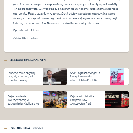
poszukiwaniem nowych rozwiązań dla tej branży związanych z tematyką sustainability.
Ten program powstał we współpracy z Centrum Nauki Kopernik i uczelniami, wspomaga
nas również Polska Izba Motoryzacyjna. Dla finalistów szykujemy nagrody finansowe,
chcemy ich też zaprosić do naszego centrum kompetencyjnego w obszarze motoryzacji,
które się mieści w centrali w Niemczech –
mówi Katarzyna Byczkowska.
Opr. Weronika Sikora
Źródło: BASF Polska
NAJNOWSZE WIADOMOŚCI
Studenci coraz częściej
SAPR ogłasza Wings Up.
uczą się z pomocą AI.
Nowy konkurs dla
Uczelnie muszą
młodych talentów PR i
dostosować sposób
komunikacji
kształcenia i oceniania
Sejm zajmie się
Cejrowski i Lisicki bez
inkluzywnością w
kompromisów.
zatrudnianiu. Koalicja chce
„Antysystem” już
zmian na rynku pracy
dostępny w sprzedaży
PARTNER STRATEGICZNY