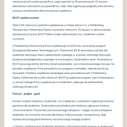
zrealizowanych zostało ponad 6 tys. zajęć opartych na 30 scenariuszach. Do tej pory
laboratorium odwiedziło już ponad 80 tys. osób. Obie organizacje podpisały kilka dni temu
umowę o przedłużeniu dotychczasowej współpracy.
BASF i polskie uczelnie
Obok CNK chemiczny potentat współpracuje w Polsce także m.in. z Politechniką
Warszawską, Politechniką Śląską i uczelniami rolniczymi. Do tej pory w aktywnościach
zainicjowanych przez BASF Polska wzięło udział ponad 2 tys. studentów uczelni
wyższych.
Z Politechniką Warszawską firma współpracuje od 2015 roku, prowadząc program
Zarządzanie Biznesem Technologicznym. Pracownicy BASF prowadzą wykłady dla
studentów dotyczące chemii, jednocześnie wplatając w wykłady informacje dotyczące
działania przedsiębiorstwa opartego na innowacjach z tej dziedziny nauki. Wykładowcy
BASF poruszają istotny dla firmy temat sustainability, czyli zrównoważonego rozwoju. Na
początku współpracy firma prowadziła trzy programy wykładów, obecnie jest ich już
dwanaście. Podobna współpraca od jakiegoś czasu prowadzona jest z Politechniką
Śląską. Natomiast dla uczelni rolniczych, BASF przygotował program Agro Ambasadorzy,
w ramach którego firma współpracuje ze studentami, edukując ale jednocześnie
analizując ich pomysły.
Pomysł – projekt - grant
Koncern wspiera inicjatywy studenckie i we współpracy z uczelniami organizuje konkursy
grantowe dla studentów. Doskonałym przykładem jest niedawno ogłoszony konkurs:
„Drive Innovation. Przyszłość zrównoważonego transportu”, mający na celu zachęcenie
studentów do tworzenia innowacji dla branży motoryzacyjnej i transportowej. Jego
laureaci otrzymają grant finansowy na kontynuację swojego projektu.
– Chcemy zainteresować studentów tematyką zrównoważonego rozwoju w motoryzacji,