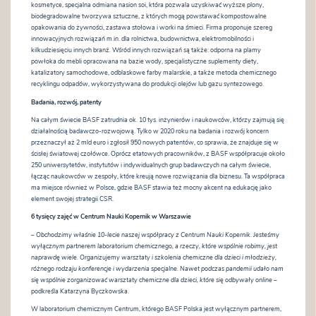
kosmetyce, specjalna odmiana nasion soi, która pozwala uzyskiwać wyższe plony,
biodegradowalne tworzywa sztuczne, z których mogą powstawać kompostowalne
opakowania do żywności, zastawa stołowa i worki na śmieci. Firma proponuje szereg
innowacyjnych rozwiązań m.in. dla rolnictwa, budownictwa, elektromobilności i
kilkudziesięciu innych branż. Wśród innych rozwiązań są także: odporna na plamy
powłoka do mebli opracowana na bazie wody, specjalistyczne suplementy diety,
katalizatory samochodowe, odblaskowe farby malarskie, a także metoda chemicznego
recyklingu odpadów, wykorzystywana do produkcji olejów lub gazu syntezowego.
Badania, rozwój, patenty
Na całym świecie BASF zatrudnia ok. 10 tys. inżynierów i naukowców, którzy zajmują się
działalnością badawczo-rozwojową. Tylko w 2020 roku na badania i rozwój koncern
przeznaczył aż 2 mld euro i zgłosił 950 nowych patentów, co sprawia, że znajduje się w
ścisłej światowej czołówce. Oprócz etatowych pracowników, z BASF współpracuje około
250 uniwersytetów, instytutów i indywidualnych grup badawczych na całym świecie,
łącząc naukowców w zespoły, które kreują nowe rozwiązania dla biznesu. Ta współpraca
ma miejsce również w Polsce, gdzie BASF stawia też mocny akcent na edukację jako
element swojej strategii CSR.
6 tysięcy zajęć w Centrum Nauki Kopernik w Warszawie
– Obchodzimy właśnie 10-lecie naszej współpracy z Centrum Nauki Kopernik. Jesteśmy
wyłącznym partnerem laboratorium chemicznego, a rzeczy, które wspólnie robimy, jest
naprawdę wiele. Organizujemy warsztaty i szkolenia chemiczne dla dzieci i młodzieży,
różnego rodzaju konferencje i wydarzenia specjalne. Nawet podczas pandemii udało nam
się wspólnie zorganizować warsztaty chemiczne dla dzieci, które się odbywały online
–
podkreśla Katarzyna Byczkowska.
W laboratorium chemicznym Centrum, którego BASF Polska jest wyłącznym partnerem,