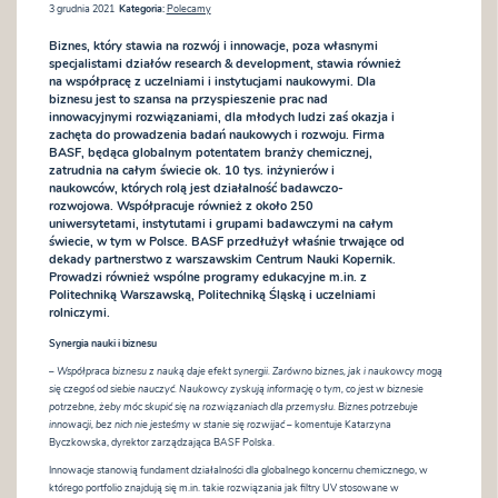
3 grudnia 2021
Kategoria:
Polecamy
Biznes, który stawia na rozwój i innowacje, poza własnymi
specjalistami działów research & development, stawia również
na współpracę z uczelniami i instytucjami naukowymi. Dla
biznesu jest to szansa na przyspieszenie prac nad
innowacyjnymi rozwiązaniami, dla młodych ludzi zaś okazja i
zachęta do prowadzenia badań naukowych i rozwoju. Firma
BASF, będąca globalnym potentatem branży chemicznej,
zatrudnia na całym świecie ok. 10 tys. inżynierów i
naukowców, których rolą jest działalność badawczo-
rozwojowa. Współpracuje również z około 250
uniwersytetami, instytutami i grupami badawczymi na całym
świecie, w tym w Polsce. BASF przedłużył właśnie trwające od
dekady partnerstwo z warszawskim Centrum Nauki Kopernik.
Prowadzi również wspólne programy edukacyjne m.in. z
Politechniką Warszawską, Politechniką Śląską i uczelniami
rolniczymi.
Synergia nauki i biznesu
– Współpraca biznesu z nauką daje efekt synergii. Zarówno biznes, jak i naukowcy mogą
się czegoś od siebie nauczyć. Naukowcy zyskują informację o tym, co jest w biznesie
potrzebne, żeby móc skupić się na rozwiązaniach dla przemysłu. Biznes potrzebuje
innowacji, bez nich nie jesteśmy w stanie się rozwijać –
komentuje Katarzyna
Byczkowska, dyrektor zarządzająca BASF Polska.
Innowacje stanowią fundament działalności dla globalnego koncernu chemicznego, w
którego portfolio znajdują się m.in. takie rozwiązania jak filtry UV stosowane w