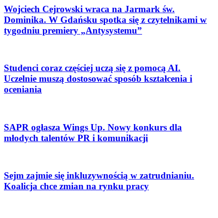
Wojciech Cejrowski wraca na Jarmark św.
Dominika. W Gdańsku spotka się z czytelnikami w
tygodniu premiery „Antysystemu”
Studenci coraz częściej uczą się z pomocą AI.
Uczelnie muszą dostosować sposób kształcenia i
oceniania
SAPR ogłasza Wings Up. Nowy konkurs dla
młodych talentów PR i komunikacji
Sejm zajmie się inkluzywnością w zatrudnianiu.
Koalicja chce zmian na rynku pracy