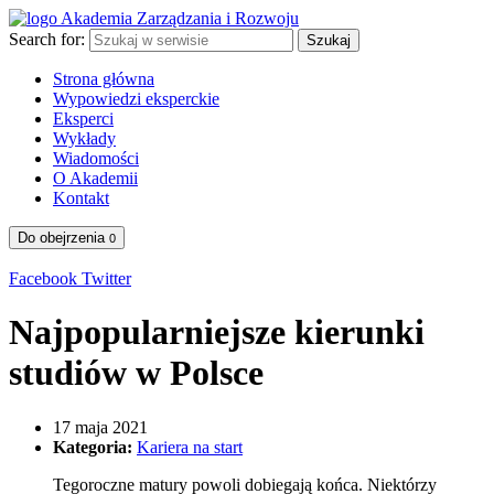
Search for:
Szukaj
Strona główna
Wypowiedzi eksperckie
Eksperci
Wykłady
Wiadomości
O Akademii
Kontakt
Do obejrzenia
0
Facebook
Twitter
Najpopularniejsze kierunki
studiów w Polsce
17 maja 2021
Kategoria:
Kariera na start
Tegoroczne matury powoli dobiegają końca. Niektórzy