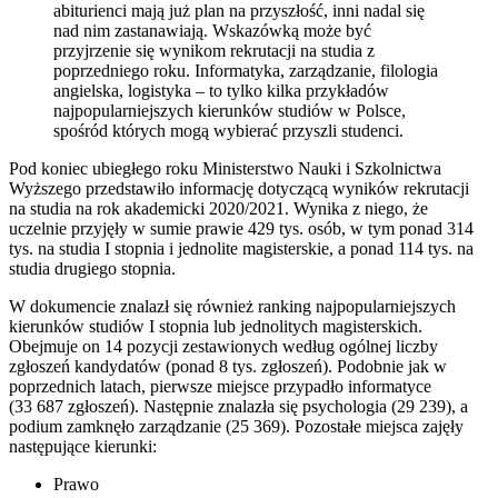
abiturienci mają już plan na przyszłość, inni nadal się
nad nim zastanawiają. Wskazówką może być
przyjrzenie się wynikom rekrutacji na studia z
poprzedniego roku. Informatyka, zarządzanie, filologia
angielska, logistyka – to tylko kilka przykładów
najpopularniejszych kierunków studiów w Polsce,
spośród których mogą wybierać przyszli studenci.
Pod koniec ubiegłego roku Ministerstwo Nauki i Szkolnictwa
Wyższego przedstawiło informację dotyczącą wyników rekrutacji
na studia na rok akademicki 2020/2021. Wynika z niego, że
uczelnie przyjęły w sumie prawie 429 tys. osób, w tym ponad 314
tys. na studia I stopnia i jednolite magisterskie, a ponad 114 tys. na
studia drugiego stopnia.
W dokumencie znalazł się również ranking najpopularniejszych
kierunków studiów I stopnia lub jednolitych magisterskich.
Obejmuje on 14 pozycji zestawionych według ogólnej liczby
zgłoszeń kandydatów (ponad 8 tys. zgłoszeń). Podobnie jak w
poprzednich latach, pierwsze miejsce przypadło informatyce
(33 687 zgłoszeń). Następnie znalazła się psychologia (29 239), a
podium zamknęło zarządzanie (25 369). Pozostałe miejsca zajęły
następujące kierunki:
Prawo