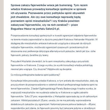
Sprawa zakazu fajerwerków wraca jak bumerang. Tym razem
władze Krakowa prowadzą konsultacje społeczne w sprawie
ich używania. Poznawanie przez polityków opinii obywateli
jest chwalebne. Ale czy owe konsultacje naprawdę będą
poznaniem opinii mieszkańców? I czy Kraków powinien
zakazywać fajerwerków, czy na nich zarabiać? – pisze
Bogusław Mazur na portalu Salon24.pl.
Przeprowadzenie konsultacji społecznych w kwestii ograniczeń odpalania fajerwerków
na terenie miasta zapowiedział w styczniu prezydent Krakowa Aleksander Miszalski. W
dostępnej dla mieszkańców ankiecie krakowski urząd pyta o stosunek do różnych
rodzajów fajerwerków, możliwości ograniczeń czasowych i przestrzennych ich
stosowania oraz preferencje dotyczące alternatywnych pokazów, takich jak tzw. ciche
fajerwerki, pokazy świetlne czy lasery.
Prezydent Misztalski stwierdził, że to sami mieszkańcy zdecydują o przyszłości
fajerwerków w Krakowie. Z czego wynika, że wyniki konsultacji władze potraktują
nieomal jako wiążące. Czy słusznie? Wątpliwości są dwojakie.
Co mówią profesjonalne badania opinii publicznej?
Konsultacje które prowadzą władze Krakowa, w tym ankieta dla mieszkańców, stały się
przyczynkiem do przeprowadzenia w ostatnich dniach profesjonalnego badania opinii na
temat fajerwerków. Z badań Ogólnopolskiego Panelu Badawczego Ariadna wynika, że
większość mieszkańców nie wyobraża sobie by w Krakowie w ogóle zabrakło
fajerwerków. Tylko 37 proc. respondentów z Małopolski opowiada się za ich całkowitym
zakazem. Wśród pozostałych 15 proc. uważa, że nie ma potrzeby wprowadzenia
dodatkowych zakazów czy ograniczeń. Natomiast prawie połowa badanych – 49 proc.
respondentów jest zdania, że fajerwerki powinny być zakazane jedynie w określonym