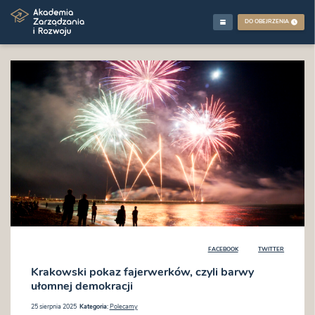
DO OBEJRZENIA
FACEBOOK
TWITTER
Krakowski pokaz fajerwerków, czyli barwy
ułomnej demokracji
25 sierpnia 2025
Kategoria:
Polecamy