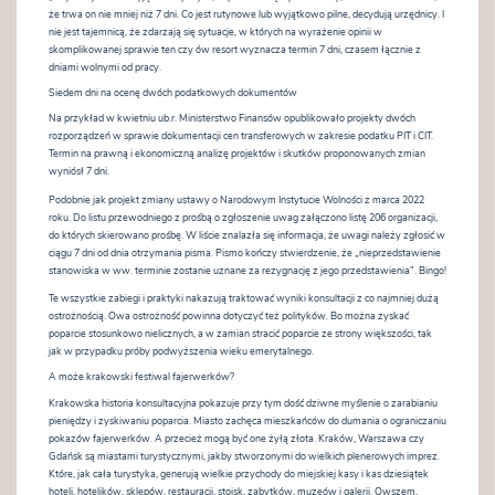
że trwa on nie mniej niż 7 dni. Co jest rutynowe lub wyjątkowo pilne, decydują urzędnicy. I
nie jest tajemnicą, że zdarzają się sytuacje, w których na wyrażenie opinii w
skomplikowanej sprawie ten czy ów resort wyznacza termin 7 dni, czasem łącznie z
dniami wolnymi od pracy.
Siedem dni na ocenę dwóch podatkowych dokumentów
Na przykład w kwietniu ub.r. Ministerstwo Finansów opublikowało projekty dwóch
rozporządzeń w sprawie dokumentacji cen transferowych w zakresie podatku PIT i CIT.
Termin na prawną i ekonomiczną analizę projektów i skutków proponowanych zmian
wyniósł 7 dni.
Podobnie jak projekt zmiany ustawy o Narodowym Instytucie Wolności z marca 2022
roku. Do listu przewodniego z prośbą o zgłoszenie uwag załączono listę 206 organizacji,
do których skierowano prośbę. W liście znalazła się informacja, że uwagi należy zgłosić w
ciągu 7 dni od dnia otrzymania pisma. Pismo kończy stwierdzenie, że „nieprzedstawienie
stanowiska w ww. terminie zostanie uznane za rezygnację z jego przedstawienia”. Bingo!
Te wszystkie zabiegi i praktyki nakazują traktować wyniki konsultacji z co najmniej dużą
ostrożnością. Owa ostrożność powinna dotyczyć też polityków. Bo można zyskać
poparcie stosunkowo nielicznych, a w zamian stracić poparcie ze strony większości, tak
jak w przypadku próby podwyższenia wieku emerytalnego.
A może krakowski festiwal fajerwerków?
Krakowska historia konsultacyjna pokazuje przy tym dość dziwne myślenie o zarabianiu
pieniędzy i zyskiwaniu poparcia. Miasto zachęca mieszkańców do dumania o ograniczaniu
pokazów fajerwerków. A przecież mogą być one żyłą złota. Kraków, Warszawa czy
Gdańsk są miastami turystycznymi, jakby stworzonymi do wielkich plenerowych imprez.
Które, jak cała turystyka, generują wielkie przychody do miejskiej kasy i kas dziesiątek
hoteli, hotelików, sklepów, restauracji, stoisk, zabytków, muzeów i galerii. Owszem,