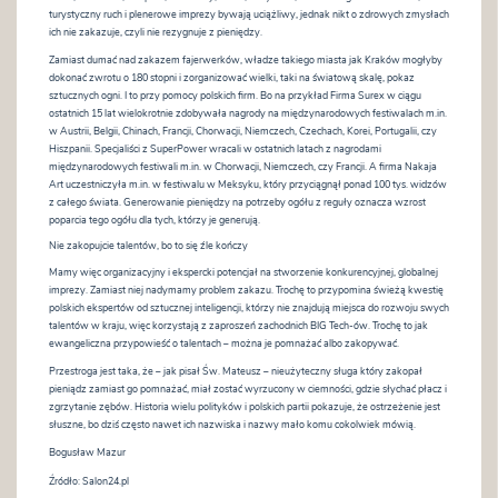
turystyczny ruch i plenerowe imprezy bywają uciążliwy, jednak nikt o zdrowych zmysłach
ich nie zakazuje, czyli nie rezygnuje z pieniędzy.
Zamiast dumać nad zakazem fajerwerków, władze takiego miasta jak Kraków mogłyby
dokonać zwrotu o 180 stopni i zorganizować wielki, taki na światową skalę, pokaz
sztucznych ogni. I to przy pomocy polskich firm. Bo na przykład Firma Surex w ciągu
ostatnich 15 lat wielokrotnie zdobywała nagrody na międzynarodowych festiwalach m.in.
w Austrii, Belgii, Chinach, Francji, Chorwacji, Niemczech, Czechach, Korei, Portugalii, czy
Hiszpanii. Specjaliści z SuperPower wracali w ostatnich latach z nagrodami
międzynarodowych festiwali m.in. w Chorwacji, Niemczech, czy Francji. A firma Nakaja
Art uczestniczyła m.in. w festiwalu w Meksyku, który przyciągnął ponad 100 tys. widzów
z całego świata. Generowanie pieniędzy na potrzeby ogółu z reguły oznacza wzrost
poparcia tego ogółu dla tych, którzy je generują.
Nie zakopujcie talentów, bo to się źle kończy
Mamy więc organizacyjny i ekspercki potencjał na stworzenie konkurencyjnej, globalnej
imprezy. Zamiast niej nadymamy problem zakazu. Trochę to przypomina świeżą kwestię
polskich ekspertów od sztucznej inteligencji, którzy nie znajdują miejsca do rozwoju swych
talentów w kraju, więc korzystają z zaproszeń zachodnich BIG Tech-ów. Trochę to jak
ewangeliczna przypowieść o talentach – można je pomnażać albo zakopywać.
Przestroga jest taka, że – jak pisał Św. Mateusz – nieużyteczny sługa który zakopał
pieniądz zamiast go pomnażać, miał zostać wyrzucony w ciemności, gdzie słychać płacz i
zgrzytanie zębów. Historia wielu polityków i polskich partii pokazuje, że ostrzeżenie jest
słuszne, bo dziś często nawet ich nazwiska i nazwy mało komu cokolwiek mówią.
Bogusław Mazur
Źródło: Salon24.pl