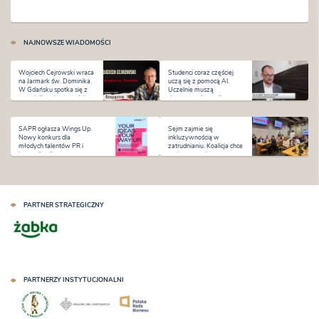
NAJNOWSZE WIADOMOŚCI
Wojciech Cejrowski wraca
Studenci coraz częściej
na Jarmark św. Dominika.
uczą się z pomocą AI.
W Gdańsku spotka się z
Uczelnie muszą
czytelnikami w tygodniu
dostosować sposób
premiery „Antysystemu”
kształcenia i oceniania
SAPR ogłasza Wings Up.
Sejm zajmie się
Nowy konkurs dla
inkluzywnością w
młodych talentów PR i
zatrudnianiu. Koalicja chce
komunikacji
zmian na rynku pracy
PARTNER STRATEGICZNY
PARTNERZY INSTYTUCJONALNI