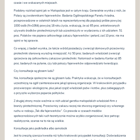
czasie i we wskazanych miejscach.
Podobny rozkład opinii jak w Małopolsce jest w całym kraju. Generalnie wynika z nich, że
Polacy są zwolennikami fajerwerków. Badania Ogólnopolskiego Panelu Ariadna,
przeprowadzone w ostatnich latach na reprezentatywnej dla populacji próbie powyżej
1000 osób (N=1064) powyżej 18 roku życia, wskazują, że aż 65 proc. ankietowanych
używało środków pirotechnicznych lub uczestniczyło w wydarzeniu z ich udziałem. 51
proc. Polaków nie popiera całkowitego zakazu fajerwerków i petard, zaś 10 proc. nie ma
opinii w tej sprawie.
Co więcej, z badań wynika, że także wśród posiadaczy zwierząt domowych przeciwnicy
pirotechniki stanowią wyraźną mniejszość. Aż 50 proc. badanych właścicieli zwierząt
sprzeciwia się całkowitemu zakazowi pirotechniki. Natomiast w badaniu Kantar aż 85
proc. badanych na pytanie, czy lubi pokazy fajerwerków odpowiedziało twierdząco.
Czy konsultacje są głosem ludu?
Nie, konsultacje społeczne nie są głosem ludu. Praktyka wskazuje, że w konsultacjach
uczestniczą na ogół zainteresowane jakąś sprawą organizacje. W krakowskim przypadku
prozwierzęce i ekologiczne, plus jakaś część właścicieli psów i kotów, plus zabiegających
o przyszłe wyborcze poparcie polityków.
Z drugiej strony może weźmie w nich udział garstka małopolskich właścicieli firm z
branży pirotechnicznej. Przeciwnicy zakazu raczej nie stworzą organizacji czy własnego
ruchu w rodzaju „Tak dla fajerwerków”. Co prawda w czasach mediów
społecznościowych taki ruch teoretycznie można szybko zorganizować, lecz patrząc
realistycznie, szanse na to nie są wielkie.
Konsultacje jako podkładka albo samolocik
Jest to zresztą szersza kwestia niż tylko krakowski przypadek konsultacji. Doświadczenia