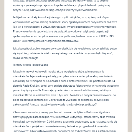
wskazują, że jeśli konsultacje społeczne wypadają po myśli władzy, to są chętnie
wykorzystywane jako przejaw woli społeczeństwa, czyli podkładka do pożądanej
decyzji. Co się nazywa demokracją, choć jest jej krzywym zwierciadłem.
Jeśli jednak rezultaty konsultacji nie są po myśli polityków, to z papieru, na którym
wydrukowano wyniki, robi się samolocik, który zgrabnym ruchem posyła lotem do kosza.
Tak jak z konsultacjami z 2012 r. dotyczącymi kwestii podniesienia wieku emerytalnego.
Przeciwko reformie opowiedziały się związki zawodowe i większość organizacji
społecznych oraz – zdecydowanie – opinia publiczna, badana przez m.in. CBOS i TNS
OBOP. Za reformą optowały organizacje pracodawców.
Jak z konsultacji zrobiono papierowy samolocik, jak się to odbiło na wyborach i kto potem
się kajał, że „podniesienie wieku emerytalnego na zasadzie przymusu było błędem”,
chyba każdy pamięta.
Terminy krótkie i przedłużone
Jak poinformował krakowski magistrat, ze względu na duże zainteresowanie
mieszkańców fajerwerkową ankietą, prezydent miasta zadecydował o przedłużeniu
konsultacji do 29 sierpnia br. Co oznacza duże zainteresowanie? Jak poinformowało 14
sierpnia Radio Kraków, do tej pory ankietę dotyczącą fajerwerków w Krakowie wypełniło
ponad trzy tysiące osób. Powstaje pytanie: skoro w warunkach Krakowa, w którym
mieszka 809 tys. mieszkańców, owe 3 tys. ludzi świadczy o dużym zainteresowaniu, to
po co przedłużać konsultacje? Gdyby było to 200 osób, to podjęto by decyzję o ich
zakończeniu? A może raczej właśnie wtedy należałoby je przedłużyć?
Z terminami konsultacji mamy problem od dawna i nie tylko w Krakowie. Zgodnie z
obowiązującymi zasadami (np. w Ministerstwie Cyfryzacji), standardowy czas trwania
konsultacji wynosi minimum 21 dni, co ma zapewnić dostateczny czas na zapoznanie się
mieszkańców z projektem i wniesienie uwag. Jednak w przypadku dokumentów
„rutynowych” lub wyjątkowo pilnych, dopuszcza się tryb skrócony, ale z zastrzeżeniem,