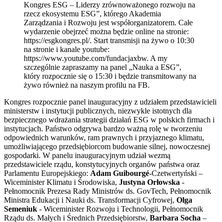
Kongres ESG – Liderzy zrównoważonego rozwoju na
rzecz ekosystemu ESG”, którego Akademia
Zarządzania i Rozwoju jest współorganizatorem. Całe
wydarzenie obejrzeć można będzie online na stronie:
https://esgkongres.pl/. Start transmisji na żywo o 10:30
na stronie i kanale youtube:
https://www.youtube.com/fundacjaxbw. A my
szczególnie zapraszamy na panel „Nauka a ESG”,
który rozpocznie się o 15:30 i będzie transmitowany na
żywo również na naszym profilu na FB.
Kongres rozpocznie panel inauguracyjny z udziałem przedstawicieli
ministerstw i instytucji publicznych, niezwykle istotnych dla
bezpiecznego wdrażania strategii działań ESG w polskich firmach i
instytucjach. Państwo odgrywa bardzo ważną rolę w tworzeniu
odpowiednich warunków, ram prawnych i przyjaznego klimatu,
umożliwiającego przedsiębiorcom budowanie silnej, nowoczesnej
gospodarki. W panelu inauguracyjnym udział wezmą
przedstawiciele rządu, konstytucyjnych organów państwa oraz
Parlamentu Europejskiego:
Adam Guibourgé
-Czetwertyński –
Wiceminister Klimatu i Środowiska,
Justyna Orłowska
-
Pełnomocnik Prezesa Rady Ministrów ds. GovTech, Pełnomocnik
Ministra Edukacji i Nauki ds. Transformacji Cyfrowej,
Olga
Semeniuk
- Wiceminister Rozwoju i Technologii, Pełnomocnik
Rządu ds. Małych i Średnich Przedsiębiorstw,
Barbara Socha
–