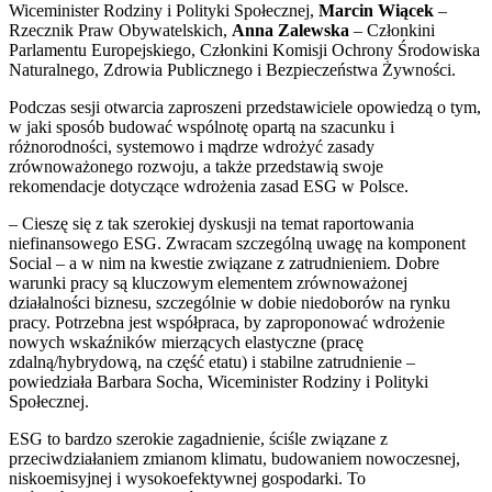
Wiceminister Rodziny i Polityki Społecznej,
Marcin Wiącek
–
Rzecznik Praw Obywatelskich,
Anna Zalewska
– Członkini
Parlamentu Europejskiego, Członkini Komisji Ochrony Środowiska
Naturalnego, Zdrowia Publicznego i Bezpieczeństwa Żywności.
Podczas sesji otwarcia zaproszeni przedstawiciele opowiedzą o tym,
w jaki sposób budować wspólnotę opartą na szacunku i
różnorodności, systemowo i mądrze wdrożyć zasady
zrównoważonego rozwoju, a także przedstawią swoje
rekomendacje dotyczące wdrożenia zasad ESG w Polsce.
– Cieszę się z tak szerokiej dyskusji na temat raportowania
niefinansowego ESG. Zwracam szczególną uwagę na komponent
Social – a w nim na kwestie związane z zatrudnieniem. Dobre
warunki pracy są kluczowym elementem zrównoważonej
działalności biznesu, szczególnie w dobie niedoborów na rynku
pracy. Potrzebna jest współpraca, by zaproponować wdrożenie
nowych wskaźników mierzących elastyczne (pracę
zdalną/hybrydową, na część etatu) i stabilne zatrudnienie –
powiedziała Barbara Socha, Wiceminister Rodziny i Polityki
Społecznej.
ESG to bardzo szerokie zagadnienie, ściśle związane z
przeciwdziałaniem zmianom klimatu, budowaniem nowoczesnej,
niskoemisyjnej i wysokoefektywnej gospodarki. To