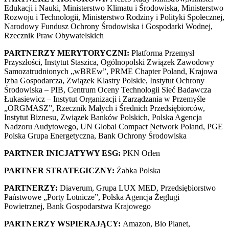
Edukacji i Nauki, Ministerstwo Klimatu i Środowiska, Ministerstwo
Rozwoju i Technologii, Ministerstwo Rodziny i Polityki Społecznej,
Narodowy Fundusz Ochrony Środowiska i Gospodarki Wodnej,
Rzecznik Praw Obywatelskich
PARTNERZY MERYTORYCZNI:
Platforma Przemysł
Przyszłości, Instytut Staszica, Ogólnopolski Związek Zawodowy
Samozatrudnionych „wBREw”, PRME Chapter Poland, Krajowa
Izba Gospodarcza, Związek Klastry Polskie, Instytut Ochrony
Środowiska – PIB,
Centrum Oceny Technologii Sieć Badawcza
Łukasiewicz – Instytut Organizacji i Zarządzania w Przemyśle
„ORGMASZ”
, Rzecznik Małych i Średnich Przedsiębiorców,
Instytut Biznesu, Związek Banków Polskich, Polska Agencja
Nadzoru Audytowego, UN Global Compact Network Poland, PGE
Polska Grupa Energetyczna, Bank Ochrony Środowiska
PARTNER INICJATYWY ESG:
PKN Orlen
PARTNER STRATEGICZNY:
Żabka Polska
PARTNERZY:
Diaverum, Grupa LUX MED, Przedsiębiorstwo
Państwowe „Porty Lotnicze”, Polska Agencja Żeglugi
Powietrznej, Bank Gospodarstwa Krajowego
PARTNERZY WSPIERAJĄCY:
Amazon, Bio Planet,