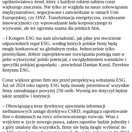
ogólnoświatowy trend, który z każdym rokiem nabiera coraz
większego znaczenia. Nie tylko ze względu na nasze zobowiązania
międzynarodowe, negocjowane i zatwierdzane w ramach Unii
Europejskiej, czy ONZ. Transformacja energetyczna, zwiększanie
innowacyjności czy wprowadzanie ładu korporacyjnego to
wyzwanie, ale też ogromna szansa dla polskich firm.
– I Kongres ESG ma nam uświadomić, jak pilne jest stworzenie
odpowiednich reguł ESG, według których polskie firmy będą
mogły konkurować na globalnym rynku. Jednocześnie tylko
przemyślane, dobrze zaprojektowane rozwiązania pomogą nam w
pełni wykorzystać polski potencjał, z uwzględnieniem warunków i
specyfiki polskiej gospodarki – powiedział Damian Kuraś, Dyrektor
Instytutu ESG.
Coraz większe grono firm stoi przed perspektywą wdrażania ESG.
Już od 2024 roku raporty ESG będą musiały prezentować wszystkie
firmy zatrudniające powyżej 250 osób. Wymóg ten dotyczył będzie
także urzędów i instytucji.
– Obowiązującą teraz dyrektywę ujawniania informacji
niefinansowych zastąpi dyrektywa CSRD, regulująca raportowanie
firm o działaniach na rzecz zrównoważonego rozwoju. Wraz z
wejściem w życie nowego prawa, zakres raportów będzie jednolity i
z góry ustalony dla wszystkich, firmy nie będą mogły wybierać do