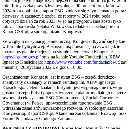
publikacji jedynie najkorzystniejszych dla siebie informacji. W 2024
roku firmy czeka prawdziwa rewolucja. 90 procent firm, które w
2024 roku opublikują raport ESG, zmierzy się z tym tematem po raz
pierwszy. A zaznaczyć trzeba, że raporty w 2024 roku będą
dotyczyć działań za rok 2023, więc na przygotowania został tyko
rok… – podkreśla Natalia Witkowska, redaktor naczelna portalu
RaportCSR.pl, współorganizator Kongresu.
Ze względu na sytuację pandemiczną, Kongres odbywać się będzie
w formule hybrydowej. Bezpośrednią transmisję na żywo będzie
można bezpłatnie obejrzeć na stronie internetowej Kongresu:
https://esgkongres.pl/
oraz na kanale Youtube Fundacji im. XBW
Ignacego Krasickiego:
https://www.youtube.com/fundacjaxbw
. Start
transmisji 26 stycznia 2022 r. o godz. 10:30.
Organizatorem Kongresu jest Instytut ESG – zespół doradczo-
analityczny działający w ramach Fundacji im. XBW Ignacego
Krasickiego. Celem działania Instytutu jest wspomaganie rozwoju
gospodarczego Polski poprzez tworzenie platformy dialogu na rzecz
stworzenia ekosystemu ESG (Environmental, Social, Corporate
Governance) w Polsce, upowszechniania raportowania ESG i
wdrażania zasad zrównoważonego rozwoju. Współorganizatorami
Kongresu są: RaportCSR.pl, Akademia Zarządzania i Rozwoju oraz
Forum Pracodawcy Godnego Zaufania.
PARTNERZY HONOROWI:
Prezes Rady Ministrów,Minister