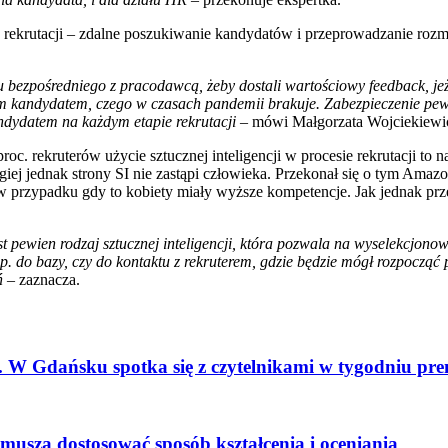
 w rekrutacji – zdalne poszukiwanie kandydatów i przeprowadzanie roz
bezpośredniego z pracodawcą, żeby dostali wartościowy feedback, jeże
ym kandydatem, czego w czasach pandemii brakuje. Zabezpieczenie pe
andydatem na każdym etapie rekrutacji
– mówi Małgorzata Wojciekiewi
. rekruterów użycie sztucznej inteligencji w procesie rekrutacji to n
ej jednak strony SI nie zastąpi człowieka. Przekonał się o tym Amazon,
zypadku gdy to kobiety miały wyższe kompetencje. Jak jednak przekonu
st pewien rodzaj sztucznej inteligencji, która pozwala na wyselekcjonow
 do bazy, czy do kontaktu z rekruterem, gdzie będzie mógł rozpocząć pr
ń
– zaznacza.
 W Gdańsku spotka się z czytelnikami w tygodniu pr
e muszą dostosować sposób kształcenia i oceniania