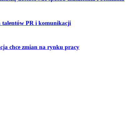
talentów PR i komunikacji
icja chce zmian na rynku pracy