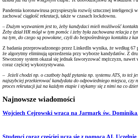
Pandemia koronawirusa przyspieszyła rozwój sztucznej inteligencji
zachować ciągłość rekrutacji, także w czasach lockdownu.
– Dużym wyzwaniem jest to, żeby kandydaci mieli możliwość kontaktu 
Żeby dział HR mógł w tym pomóc i żeby była zachowana relacja z t
na tym, do czego są powołane, czyli do bezpośredniego kontaktu z k
Z badania przeprowadzonego przez LinkedIn wynika, że według 67 proc
że algorytmy eliminują uprzedzenia przy wyborze kandydatów. Z drugi
Stworzony system okazał się jednak faworyzować mężczyzn, nawet w pr
coraz częściej wykorzystywana.
– Jeżeli chodzi np. o czatboty bądź pytania np. systemu ATS, to też je
najszybciej przekierować kandydata do odpowiedniego miejsca, czy np.
proces rekrutacji już na każdym etapie i stykamy się z nimi na co dzie
Najnowsze wiadomości
Wojciech Cejrowski wraca na Jarmark św. Dominika.
Studenci coraz częściej uczą się z pomocą AI. Uczelni