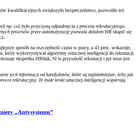
mów kwalifikacyjnych zwiększyło bezpieczeństwo, pozwoliło też
li np. coś było przyczyną odpadnięcia z procesu rekrutacyjnego.
wnych procesów przez automatyzację pozwala działom HR skupić się
cz.
ajlepszy sposób na oszczędność czasu w pracy, a 43 proc. wskazuje,
 który wykorzystywał algorytmy sztucznej inteligencji do rekrutacji.
je ekspertka HRlink, SI to przyszłość rekrutacji i już teraz jest
anie tych informacji od kandydatów, które są najistotniejsze, żeby jak
oces rekrutacyjny. Te małe kroki sztucznej inteligencji wspierają
emiery „Antysystemu”