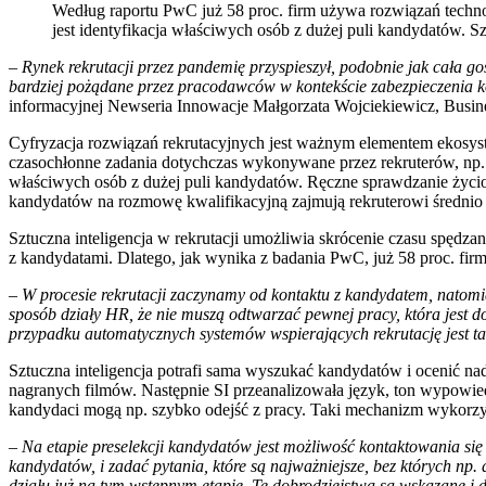
Według raportu PwC już 58 proc. firm używa rozwiązań techno
jest identyfikacja właściwych osób z dużej puli kandydatów. S
– Rynek rekrutacji przez pandemię przyspieszył, podobnie jak cała g
bardziej pożądane przez pracodawców w kontekście zabezpieczenia 
informacyjnej Newseria Innowacje Małgorzata Wojciekiewicz, Busi
Cyfryzacja rozwiązań rekrutacyjnych jest ważnym elementem ekosyste
czasochłonne zadania dotychczas wykonywane przez rekruterów, np. cz
właściwych osób z dużej puli kandydatów. Ręczne sprawdzanie życiorys
kandydatów na rozmowę kwalifikacyjną zajmują rekruterowi średnio
Sztuczna inteligencja w rekrutacji umożliwia skrócenie czasu spęd
z kandydatami. Dlatego, jak wynika z badania PwC, już 58 proc. f
– W procesie rekrutacji zaczynamy od kontaktu z kandydatem, natomia
sposób działy HR, że nie muszą odtwarzać pewnej pracy, która jest d
przypadku automatycznych systemów wspierających rekrutację jest ta
Sztuczna inteligencja potrafi sama wyszukać kandydatów i ocenić na
nagranych filmów. Następnie SI przeanalizowała język, ton wypowied
kandydaci mogą np. szybko odejść z pracy. Taki mechanizm wykorzys
– Na etapie preselekcji kandydatów jest możliwość kontaktowania się
kandydatów, i zadać pytania, które są najważniejsze, bez których np
działu już na tym wstępnym etapie. Te dobrodziejstwa są wskazane i d