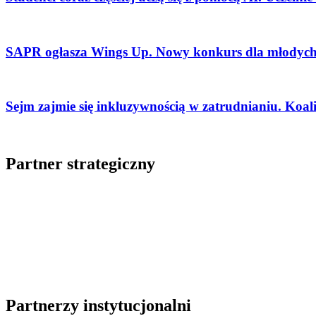
SAPR ogłasza Wings Up. Nowy konkurs dla młodych 
Sejm zajmie się inkluzywnością w zatrudnianiu. Koal
Partner strategiczny
Partnerzy instytucjonalni