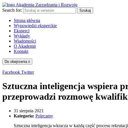
Search for:
Szukaj
Strona główna
Wypowiedzi eksperckie
Eksperci
Wykłady
Wiadomości
O Akademii
Kontakt
Do obejrzenia
0
Facebook
Twitter
Sztuczna inteligencja wspiera p
przeprowadzi rozmowę kwalifik
31 sierpnia 2021
Kategoria:
Polecamy
Sztuczna inteligencja wkracza w każdą część procesu rekrutacj