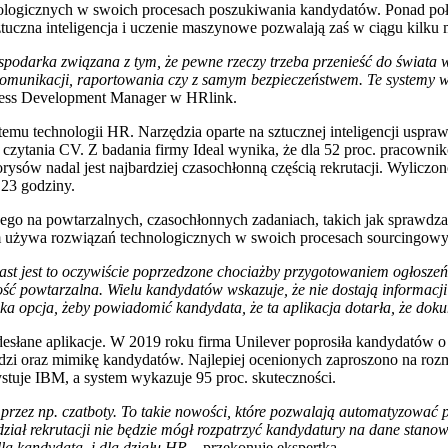
logicznych w swoich procesach poszukiwania kandydatów. Ponad połowa
ztuczna inteligencja i uczenie maszynowe pozwalają zaś w ciągu kilku
ospodarka związana z tym, że pewne rzeczy trzeba przenieść do świata 
komunikacji, raportowania czy z samym bezpieczeństwem. Te systemy 
ness Development Manager w HRlink.
mu technologii HR. Narzędzia oparte na sztucznej inteligencji uspra
ytania CV. Z badania firmy Ideal wynika, że dla 52 proc. pracowników
ów nadal jest najbardziej czasochłonną częścią rekrutacji. Wyliczono 
 23 godziny.
zanego na powtarzalnych, czasochłonnych zadaniach, takich jak spraw
irm używa rozwiązań technologicznych w swoich procesach sourcingowy
st jest to oczywiście poprzedzone chociażby przygotowaniem ogłoszeń 
ość powtarzalna. Wielu kandydatów wskazuje, że nie dostają informacj
ka opcja, żeby powiadomić kandydata, że ta aplikacja dotarła, że do
desłane aplikacje. W 2019 roku firma Unilever poprosiła kandydatów o
zi oraz mimikę kandydatów. Najlepiej ocenionych zaproszono na rozmo
tuje IBM, a system wykazuje 95 proc. skuteczności.
 przez np. czatboty. To takie nowości, które pozwalają automatyzować 
. dział rekrutacji nie będzie mógł rozpatrzyć kandydatury na dane st
la kandydata, i dla działu HR
– przekonuje ekspertka.