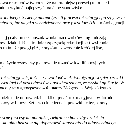
 rekruterów twierdzi, że najtrudniejszą częścią rekrutacji
 minut wybrać najlepszych na dane stanowisko.
wirtualnego. Systemy automatyzacji procesu rekrutacyjnego są jeszcze
wchodzą już niejako w codzienność pracy działów HR –
mówi agencji
wniają cały proces poszukiwania pracowników i ograniczają
 działu HR najtrudniejszą częścią rekrutacji jest wybranie
m.in., że przegląd życiorysów i stworzenie krótkiej listy
dzanie życiorysów czy planowanie rozmów kwalifikacyjnych
ch.
rekrutacyjnych, treści czy szablonów. Automatyzacja wspiera w taki
i zwrotnej od pracodawców z potwierdzeniem, że wysłali aplikacje. W
kumenty są rozpatrywane
– tłumaczy Małgorzata Wojciekiewicz.
 udzielenie odpowiedzi na kilka pytań rekrutacyjnych w formie
wy w biurze. Sztuczna inteligencja przewiduje też, którzy
pewne procesy na początku, związane chociażby z selekcją
anowisko albo będzie mógł dopasować kandydata do odpowiedniego