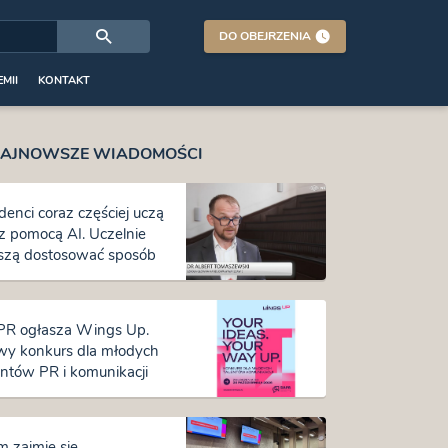
DO OBEJRZENIA
MII
KONTAKT
AJNOWSZE WIADOMOŚCI
denci coraz częściej uczą
 z pomocą AI. Uczelnie
zą dostosować sposób
tałcenia i oceniania
R ogłasza Wings Up.
y konkurs dla młodych
entów PR i komunikacji
m zajmie się