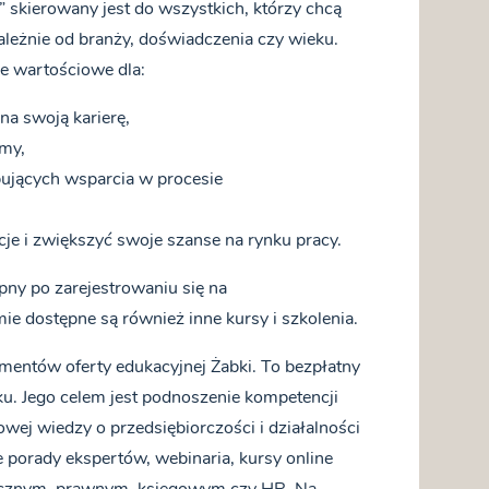
” skierowany jest do wszystkich, którzy chcą
ależnie od branży, doświadczenia czy wieku.
e wartościowe dla:
a swoją karierę,
rmy,
bujących wsparcia w procesie
e i zwiększyć swoje szanse na rynku pracy.
pny po zarejestrowaniu się na
mie dostępne są również inne kursy i szkolenia.
ementów oferty edukacyjnej Żabki. To bezpłatny
ku. Jego celem jest podnoszenie kompetencji
j wiedzy o przedsiębiorczości i działalności
e porady ekspertów, webinaria, kursy online
icznym, prawnym, księgowym czy HR. Na