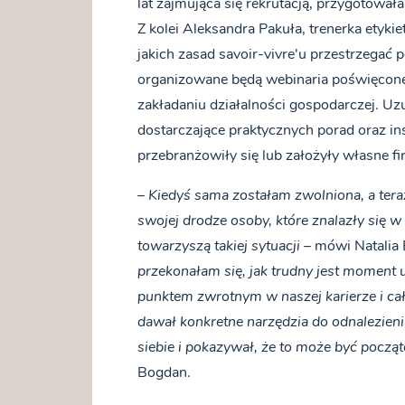
lat zajmująca się rekrutacją, przygotowała
Z kolei Aleksandra Pakuła, trenerka etykiet
jakich zasad savoir-vivre'u przestrzegać
organizowane będą webinaria poświęcone
zakładaniu działalności gospodarczej. Uz
dostarczające praktycznych porad oraz ins
przebranżowiły się lub założyły własne fi
–
Kiedyś sama zostałam zwolniona, a tera
swojej drodze osoby, które znalazły się w
towarzyszą takiej sytuacji –
mówi Natalia 
przekonałam się, jak trudny jest moment ut
punktem zwrotnym w naszej karierze i cały
dawał konkretne narzędzia do odnalezienia
siebie i pokazywał, że to może być pocz
Bogdan.