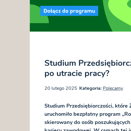
Studium Przedsiębiorcz
po utracie pracy?
20 lutego 2025
Kategoria:
Polecamy
Studium Przedsiębiorczości, które 
uruchomiło bezpłatny program „Roz
skierowany do osób poszukujących
kariery zawodowej. W ramach tej i