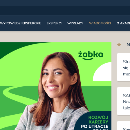
WYPOWIEDZI EKSPERCKIE
EKSPERCI
WYKŁADY
WIADOMOŚCI
O AKADE
N
Stu
się
mus
ksz
SAP
Now
tal
Sej