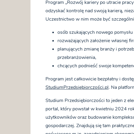
Program „Rozwój kariery po utracie pracy
odzyskać kontrolę nad swoją karierą, niez
Uczestnictwo w nim może być szczególni
osób szukających nowego pomysłu n
rozważających założenie własnej fi
planujących zmianę branży i potrze
przebranżowienia,
chcących podnieść swoje kompetencj
Program jest całkowicie bezpłatny i dostę
StudiumPrzedsiębiorczości.pl
. Na platfor
Studium Przedsiębiorczości to jeden z el
portal, który powstał w kwietniu 2024 ro
użytkowników oraz budowanie kompleksowe
gospodarczej. Znajdują się tam praktyczn
poświęcone m.in. zagadnieniom ekonom