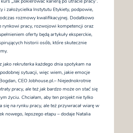
 kurs „Jak pokierować karierą po utracie pracy”.
y i założycielka Instytutu Etykiety, podpowie,
 podczas rozmowy kwalifikacyjnej. Dodatkowo
 rynkowi pracy, rozwojowi kompetencji oraz
upełnieniem oferty będą artykuły eksperckie,
pirujących historii osób, które skutecznie
rmy.
z jako rekruterka każdego dnia spotykam na
 podobnej sytuacji, więc wiem, jakie emocje
Bogdan, CEO Jobhouse.pl.–
Niejednokrotnie
raty pracy, ale też jak bardzo może on stać się
m życiu. Chciałam, aby ten projekt nie tylko
 się na rynku pracy, ale też przywracał wiarę w
ątek nowego, lepszego etapu
– dodaje Natalia