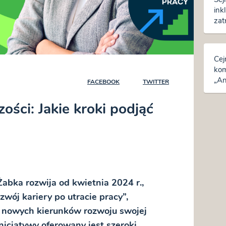
ink
zat
zmi
Cej
ko
„An
FACEBOOK
TWITTER
w s
ości: Jakie kroki podjąć
Żabka rozwija od kwietnia 2024 r.,
wój kariery po utracie pracy”,
 nowych kierunków rozwoju swojej
nicjatywy oferowany jest szeroki