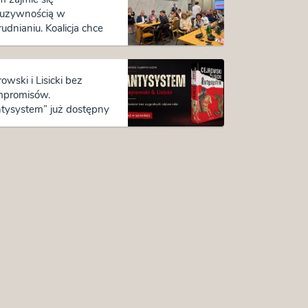
luzywnością w
rudnianiu. Koalicja chce
an na rynku pracy
rowski i Lisicki bez
mpromisów.
tysystem” już dostępny
przedaży