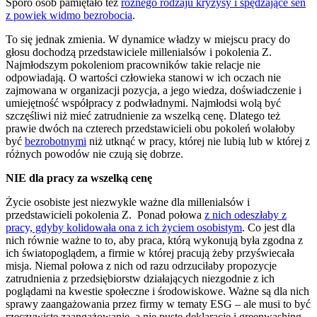
Sporo osób pamiętało też
różnego rodzaju kryzysy i spędzające sen
z powiek widmo bezrobocia
.
To się jednak zmienia. W dynamice władzy w miejscu pracy do
głosu dochodzą przedstawiciele millenialsów i pokolenia Z.
Najmłodszym pokoleniom pracowników takie relacje nie
odpowiadają. O wartości człowieka stanowi w ich oczach nie
zajmowana w organizacji pozycja, a jego wiedza, doświadczenie i
umiejętność współpracy z podwładnymi. Najmłodsi wolą być
szczęśliwi niż mieć zatrudnienie za wszelką cenę. Dlatego też
prawie dwóch na czterech przedstawicieli obu pokoleń wolałoby
być
bezrobotnymi
niż utknąć w pracy, której nie lubią lub w której z
różnych powodów nie czują się dobrze.
NIE dla pracy za wszelką cenę
Życie osobiste jest niezwykle ważne dla millenialsów i
przedstawicieli pokolenia Z. Ponad połowa
z nich odeszłaby z
pracy, gdyby kolidowała ona z ich życiem osobistym
. Co jest dla
nich równie ważne to to, aby praca, którą wykonują była zgodna z
ich światopoglądem, a firmie w której pracują żeby przyświecała
misja. Niemal połowa z nich od razu odrzuciłaby propozycje
zatrudnienia z przedsiębiorstw działających niezgodnie z ich
poglądami na kwestie społeczne i środowiskowe. Ważne są dla nich
sprawy zaangażowania przez firmy w tematy ESG – ale musi to być
rzeczywiste zaangażowanie, a nie puste deklaracje i greenwashing.