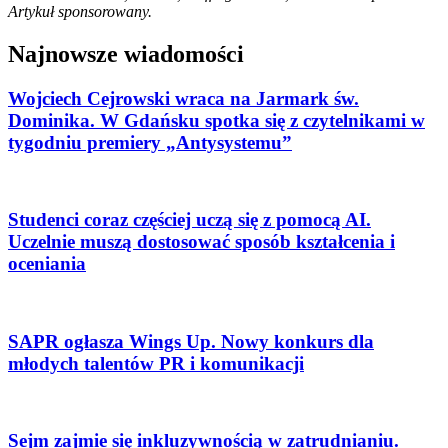
Artykuł sponsorowany.
Najnowsze wiadomości
Wojciech Cejrowski wraca na Jarmark św.
Dominika. W Gdańsku spotka się z czytelnikami w
tygodniu premiery „Antysystemu”
Studenci coraz częściej uczą się z pomocą AI.
Uczelnie muszą dostosować sposób kształcenia i
oceniania
SAPR ogłasza Wings Up. Nowy konkurs dla
młodych talentów PR i komunikacji
Sejm zajmie się inkluzywnością w zatrudnianiu.