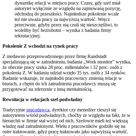
dynamikę relacji w miejscu pracy. Czasy, gdy szef miał
autorytet wyłącznie ze względu na zajmowaną pozycję,
odchodzą do przeszłości. Najmłodsze pokolenie wcale
też nie uważa pracy za najwyższą wartość. Wręcz
przeciwnie, gdyby przez nią czuli się nieszczęśliwi, to
woleliby być bezrobotni – wynika z badania firmy
rekrutacyjnej.
Pokolenie Z wchodzi na rynek pracy
Z niedawno przeprowadzonego przez firmę Randstadt
specjalizującą się w zatrudnieniu, badania „Work monitor” wynika,
że obecnie pracy szuka 28 proc. millenialsów i 32 proc. osób z
pokolenia Z. W badaniu udział wzięło 35 tys. osób z 34 rynków.
Badanie wskazuje, że najmłodsi pracownicy zmienią relacje w
biurach, a chętni do ich zatrudnienia pracodawcy muszą się
przygotować na zderzenie z inną mentalnością.
Rewolucja w relacjach szef-podwładny
Tradycyjnie
pracodawca
, dyrektor czy menedżer cieszył się
autorytetem wśród podwładnych, choćby ze względu na fakt, że w
hierarchii w firmie stał wyżej od nich. Szefowie mieli też większą
władzę nad zatrudnionymi. Wielu z pracowników godziło się na
ostre traktowanie, gdyż pracę traktowało jako najwyższą wartość.