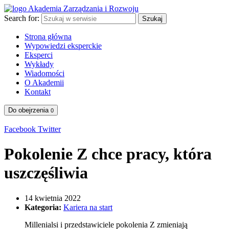
Search for:
Szukaj
Strona główna
Wypowiedzi eksperckie
Eksperci
Wykłady
Wiadomości
O Akademii
Kontakt
Do obejrzenia
0
Facebook
Twitter
Pokolenie Z chce pracy, która
uszczęśliwia
14 kwietnia 2022
Kategoria:
Kariera na start
Millenialsi i przedstawiciele pokolenia Z zmieniają