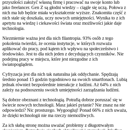
przyszłości założyć własną firmę i pracować na swoje konto lub
jako freelancer. Gen Z są głodni wiedzy – ciągle się uczą. Połowa z
nich ma lub będzie miała wykształcenie wyższe. Znakomita część z
nich stale się doszkala, uczy nowych umiejętności. Wynika to z ich
apetytu na wiedzę i ciekawości świata oraz możliwości jakie daje
technologia.
Niezmiernie ważna jest dla nich filantropia. 93% osób z tego
pokolenia twierdzi, że ocenia instytucje, w których rozważa
aplikować do pracy, pod kątem ich wpływu na społeczeństwo i
środowisko. Jest to dla nich jeden z decydujących czynników. Nie
podejmą pracy w miejscu, które jest niezgodne z ich
światopoglądem.
Cyfryzacja jest dla nich tak naturalna jak oddychanie. Spędzają
średnio ponad 15 godzin tygodniowo na swoich smartfonach. Lubią
jednak również bezpośrednie interakcje z ludźmi. Aż 64% z nich
zależy na podnoszeniu swoich umiejętności zarządzania ludźmi.
Są dobrze obeznani z technologią. Potrafią dobrze poruszać się w
świecie nowych technologii. Masz jakieś pytanie? Nie znasz na nie
odpowiedzi? Nic prostszego. Wygoogluj! Ponad 66% z nich uważa,
że dzięki technologii nie ma rzeczy niemożliwych.
Za ich słabą stronę można uważać problemy z długotrwałym