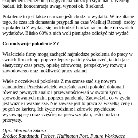
skupieniem. Potrzebują ciągłych aktualizacji i stymulacji. Według
badań, ich koncentracja uwagi wynosi ok. 8 sekund.
Pokolenie to jest także ostrożne jeśli chodzi o wydatki. W rezultacie
tego, że czas ich dorastania przypadł na czas Wielkiej Recesji, osoby
z pokolenia Z wydają się podchodzić bardzo racjonalnie do swoich
wydatków. Blisko 60% z nich woli pieniądze odłożyć niż wydać.
Co motywuje pokolenie Z?
Właściciele firmy mogą zachęcić najmłodsze pokolenia do pracy w
swoich firmach np. poprzez lepsze pakiety świadczeń, takich jak:
elastyczny czas pracy, opiekę zdrowotną, perspektywy rozwoju
zawodowego oraz możliwość pracy zdalnej.
Wiele z oczekiwań pokolenia Z ma szanse stać się nowym
standardem. Przedstawiciele wcześniejszych pokoleń dokonali
również pewnych analiz i przewartościowań w swoim życiu,
spowodowanych m.in. poprzez pandemię. Zauważyli, co w życiu
jest ważne i ważniejsze. Nie zawsze jest to praca za wszelką cenę i
pogoń za karierą. Ich życie rodzinne i zdrowie psychiczne
wysuwają się coraz częśćiej na pierwszy plan, jeśli chodzi o
priorytety.
Opr.: Weronika Sikora
Źródło: Randstadt, Forbes, Huffington Post, Future Workplace