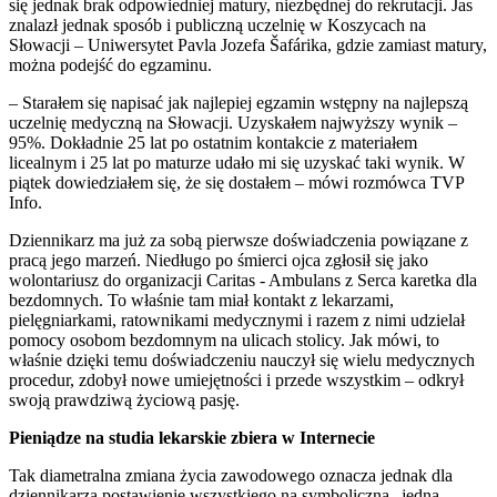
się jednak brak odpowiedniej matury, niezbędnej do rekrutacji. Jas
znalazł jednak sposób i publiczną uczelnię w Koszycach na
Słowacji – Uniwersytet Pavla Jozefa Šafárika, gdzie zamiast matury,
można podejść do egzaminu.
– Starałem się napisać jak najlepiej egzamin wstępny na najlepszą
uczelnię medyczną na Słowacji. Uzyskałem najwyższy wynik –
95%. Dokładnie 25 lat po ostatnim kontakcie z materiałem
licealnym i 25 lat po maturze udało mi się uzyskać taki wynik. W
piątek dowiedziałem się, że się dostałem – mówi rozmówca TVP
Info.
Dziennikarz ma już za sobą pierwsze doświadczenia powiązane z
pracą jego marzeń. Niedługo po śmierci ojca zgłosił się jako
wolontariusz do organizacji Caritas - Ambulans z Serca karetka dla
bezdomnych. To właśnie tam miał kontakt z lekarzami,
pielęgniarkami, ratownikami medycznymi i razem z nimi udzielał
pomocy osobom bezdomnym na ulicach stolicy. Jak mówi, to
właśnie dzięki temu doświadczeniu nauczył się wielu medycznych
procedur, zdobył nowe umiejętności i przede wszystkim – odkrył
swoją prawdziwą życiową pasję.
Pieniądze na studia lekarskie zbiera w Internecie
Tak diametralna zmiana życia zawodowego oznacza jednak dla
dziennikarza postawienie wszystkiego na symboliczną „jedną