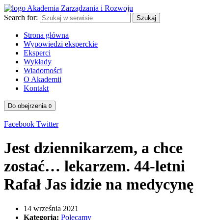
Search for:
Szukaj
Strona główna
Wypowiedzi eksperckie
Eksperci
Wykłady
Wiadomości
O Akademii
Kontakt
Do obejrzenia
0
Facebook
Twitter
Jest dziennikarzem, a chce
zostać… lekarzem. 44-letni
Rafał Jas idzie na medycynę
14 września 2021
Kategoria:
Polecamy