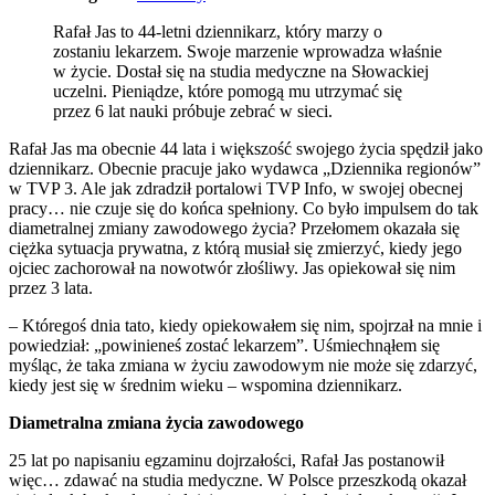
Rafał Jas to 44-letni dziennikarz, który marzy o
zostaniu lekarzem. Swoje marzenie wprowadza właśnie
w życie. Dostał się na studia medyczne na Słowackiej
uczelni. Pieniądze, które pomogą mu utrzymać się
przez 6 lat nauki próbuje zebrać w sieci.
Rafał Jas ma obecnie 44 lata i większość swojego życia spędził jako
dziennikarz. Obecnie pracuje jako wydawca „Dziennika regionów”
w TVP 3. Ale jak zdradził portalowi TVP Info, w swojej obecnej
pracy… nie czuje się do końca spełniony. Co było impulsem do tak
diametralnej zmiany zawodowego życia? Przełomem okazała się
ciężka sytuacja prywatna, z którą musiał się zmierzyć, kiedy jego
ojciec zachorował na nowotwór złośliwy. Jas opiekował się nim
przez 3 lata.
– Któregoś dnia tato, kiedy opiekowałem się nim, spojrzał na mnie i
powiedział: „powinieneś zostać lekarzem”. Uśmiechnąłem się
myśląc, że taka zmiana w życiu zawodowym nie może się zdarzyć,
kiedy jest się w średnim wieku – wspomina dziennikarz.
Diametralna zmiana życia zawodowego
25 lat po napisaniu egzaminu dojrzałości, Rafał Jas postanowił
więc… zdawać na studia medyczne. W Polsce przeszkodą okazał