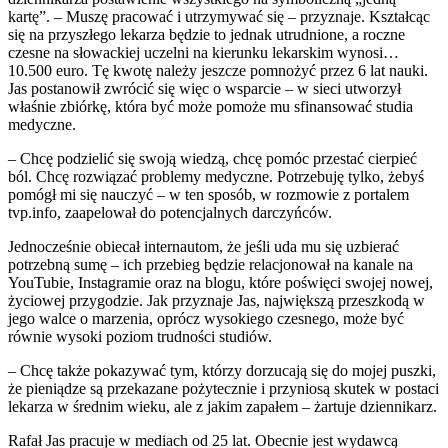
kartę”. – Muszę pracować i utrzymywać się – przyznaje. Kształcąc
się na przyszłego lekarza będzie to jednak utrudnione, a roczne
czesne na słowackiej uczelni na kierunku lekarskim wynosi…
10.500 euro. Tę kwotę należy jeszcze pomnożyć przez 6 lat nauki.
Jas postanowił zwrócić się więc o wsparcie – w sieci utworzył
właśnie zbiórkę, która być może pomoże mu sfinansować studia
medyczne.
– Chcę podzielić się swoją wiedzą, chcę pomóc przestać cierpieć
ból. Chcę rozwiązać problemy medyczne. Potrzebuję tylko, żebyś
pomógł mi się nauczyć – w ten sposób, w rozmowie z portalem
tvp.info, zaapelował do potencjalnych darczyńców.
Jednocześnie obiecał internautom, że jeśli uda mu się uzbierać
potrzebną sumę – ich przebieg będzie relacjonował na kanale na
YouTubie, Instagramie oraz na blogu, które poświęci swojej nowej,
życiowej przygodzie. Jak przyznaje Jas, największą przeszkodą w
jego walce o marzenia, oprócz wysokiego czesnego, może być
równie wysoki poziom trudności studiów.
– Chcę także pokazywać tym, którzy dorzucają się do mojej puszki,
że pieniądze są przekazane pożytecznie i przyniosą skutek w postaci
lekarza w średnim wieku, ale z jakim zapałem – żartuje dziennikarz.
Rafał Jas pracuje w mediach od 25 lat. Obecnie jest wydawcą