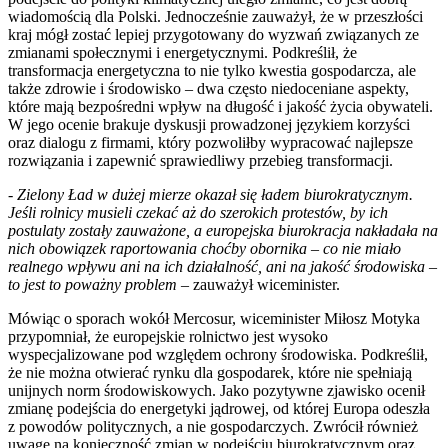
wiadomością dla Polski. Jednocześnie zauważył, że w przeszłości
kraj mógł zostać lepiej przygotowany do wyzwań związanych ze
zmianami społecznymi i energetycznymi. Podkreślił, że
transformacja energetyczna to nie tylko kwestia gospodarcza, ale
także zdrowie i środowisko – dwa często niedoceniane aspekty,
które mają bezpośredni wpływ na długość i jakość życia obywateli.
W jego ocenie brakuje dyskusji prowadzonej językiem korzyści
oraz dialogu z firmami, który pozwoliłby wypracować najlepsze
rozwiązania i zapewnić sprawiedliwy przebieg transformacji.
- Zielony Ład w dużej mierze okazał się ładem biurokratycznym.
Jeśli rolnicy musieli czekać aż do szerokich protestów, by ich
postulaty zostały zauważone, a europejska biurokracja nakładała na
nich obowiązek raportowania choćby obornika – co nie miało
realnego wpływu ani na ich działalność, ani na jakość środowiska –
to jest to poważny problem –
zauważył wiceminister.
Mówiąc o sporach wokół Mercosur, wiceminister Miłosz Motyka
przypomniał, że europejskie rolnictwo jest wysoko
wyspecjalizowane pod względem ochrony środowiska. Podkreślił,
że nie można otwierać rynku dla gospodarek, które nie spełniają
unijnych norm środowiskowych. Jako pozytywne zjawisko ocenił
zmianę podejścia do energetyki jądrowej, od której Europa odeszła
z powodów politycznych, a nie gospodarczych. Zwrócił również
uwagę na konieczność zmian w podejściu biurokratycznym oraz