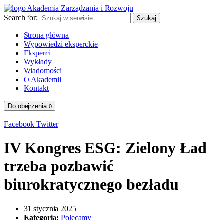
Search for:
Szukaj
Strona główna
Wypowiedzi eksperckie
Eksperci
Wykłady
Wiadomości
O Akademii
Kontakt
Do obejrzenia
0
Facebook
Twitter
IV Kongres ESG: Zielony Ład
trzeba pozbawić
biurokratycznego bezładu
31 stycznia 2025
Kategoria:
Polecamy