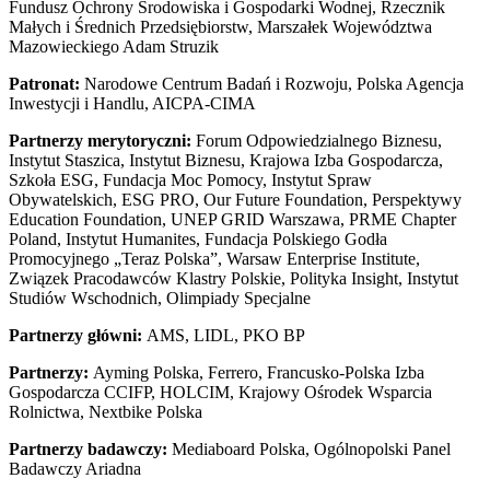
Fundusz Ochrony Środowiska i Gospodarki Wodnej, Rzecznik
Małych i Średnich Przedsiębiorstw, Marszałek Województwa
Mazowieckiego Adam Struzik
Patronat:
Narodowe Centrum Badań i Rozwoju, Polska Agencja
Inwestycji i Handlu, AICPA-CIMA
Partnerzy merytoryczni:
Forum Odpowiedzialnego Biznesu,
Instytut Staszica, Instytut Biznesu, Krajowa Izba Gospodarcza,
Szkoła ESG, Fundacja Moc Pomocy, Instytut Spraw
Obywatelskich, ESG PRO, Our Future Foundation, Perspektywy
Education Foundation, UNEP GRID Warszawa, PRME Chapter
Poland, Instytut Humanites, Fundacja Polskiego Godła
Promocyjnego „Teraz Polska”, Warsaw Enterprise Institute,
Związek Pracodawców Klastry Polskie, Polityka Insight, Instytut
Studiów Wschodnich, Olimpiady Specjalne
Partnerzy główni:
AMS, LIDL, PKO BP
Partnerzy:
Ayming Polska, Ferrero, Francusko-Polska Izba
Gospodarcza CCIFP, HOLCIM, Krajowy Ośrodek Wsparcia
Rolnictwa, Nextbike Polska
Partnerzy badawczy:
Mediaboard Polska, Ogólnopolski Panel
Badawczy Ariadna