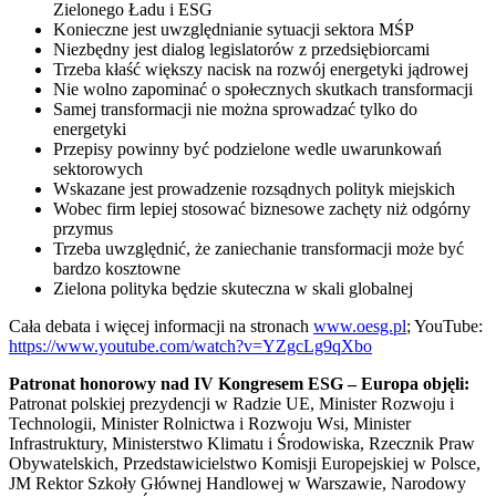
Zielonego Ładu i ESG
Konieczne jest uwzględnianie sytuacji sektora MŚP
Niezbędny jest dialog legislatorów z przedsiębiorcami
Trzeba kłaść większy nacisk na rozwój energetyki jądrowej
Nie wolno zapominać o społecznych skutkach transformacji
Samej transformacji nie można sprowadzać tylko do
energetyki
Przepisy powinny być podzielone wedle uwarunkowań
sektorowych
Wskazane jest prowadzenie rozsądnych polityk miejskich
Wobec firm lepiej stosować biznesowe zachęty niż odgórny
przymus
Trzeba uwzględnić, że zaniechanie transformacji może być
bardzo kosztowne
Zielona polityka będzie skuteczna w skali globalnej
Cała debata i więcej informacji na stronach
www.oesg.pl
; YouTube:
https://www.youtube.com/watch?v=YZgcLg9qXbo
Patronat honorowy nad IV Kongresem ESG – Europa objęli
:
Patronat polskiej prezydencji w Radzie UE, Minister Rozwoju i
Technologii, Minister Rolnictwa i Rozwoju Wsi, Minister
Infrastruktury, Ministerstwo Klimatu i Środowiska, Rzecznik Praw
Obywatelskich, Przedstawicielstwo Komisji Europejskiej w Polsce,
JM Rektor Szkoły Głównej Handlowej w Warszawie, Narodowy