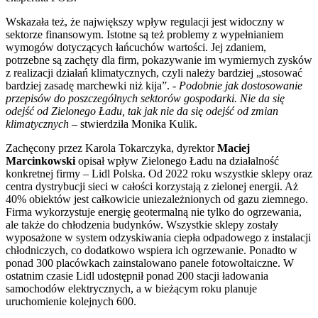
Wskazała też, że największy wpływ regulacji jest widoczny w
sektorze finansowym. Istotne są też problemy z wypełnianiem
wymogów dotyczących łańcuchów wartości. Jej zdaniem,
potrzebne są zachęty dla firm, pokazywanie im wymiernych zysków
z realizacji działań klimatycznych, czyli należy bardziej „stosować
bardziej zasadę marchewki niż kija”.
- Podobnie jak dostosowanie
przepisów do poszczególnych sektorów gospodarki. Nie da się
odejść od Zielonego Ładu, tak jak nie da się odejść od zmian
klimatycznych –
stwierdziła Monika Kulik.
Zachęcony przez Karola Tokarczyka, dyrektor
Maciej
Marcinkowski
opisał wpływ Zielonego Ładu na działalność
konkretnej firmy – Lidl Polska. Od 2022 roku wszystkie sklepy oraz
centra dystrybucji sieci w całości korzystają z zielonej energii. Aż
40% obiektów jest całkowicie uniezależnionych od gazu ziemnego.
Firma wykorzystuje energię geotermalną nie tylko do ogrzewania,
ale także do chłodzenia budynków. Wszystkie sklepy zostały
wyposażone w system odzyskiwania ciepła odpadowego z instalacji
chłodniczych, co dodatkowo wspiera ich ogrzewanie. Ponadto w
ponad 300 placówkach zainstalowano panele fotowoltaiczne. W
ostatnim czasie Lidl udostępnił ponad 200 stacji ładowania
samochodów elektrycznych, a w bieżącym roku planuje
uruchomienie kolejnych 600.