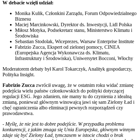
W debacie wzięli udział:
Monika Kulik, Członkini Zarządu, Forum Odpowiedzialnego
Biznesu
Maciej Marcinkowski, Dyrektor ds. Inwestycji, Lidl Polska
Miłosz Motyka, Podsekretarz stanu, Ministerstwo Klimatu i
Środowiska
Sebastian Stodolak, Wiceprezes, Warsaw Enterprise Institute
Fabrizio Zucca, Ekspert od zielonej pomocy, CINEA
(Europejska Agencja Wykonawcza ds. Klimatu,
Infrastruktury i Środowiska), Uniwersytet Bocconi, Włochy
Moderatorem debaty był Karol Tokarczyk, Analityk gospodarczy,
Polityka Insight.
Fabrizio Zucca
zwrócił uwagę, że w ostatnim roku widać zmianę
podejścia wielu państw członkowskich do polityki dotyczącej
regulacji ESG. Jego zdaniem, nie mamy tu do czynienia z idealną
zmianą, ponieważ głównym winowajcą jawi się sam Zielony Ład i
chęć ograniczenia albo eliminacji pewnych rozporządzeń czy
prawodawstwa.
- Myślę, że nie jest to dobre podejście. W przypadku problemu
konkurencji, z jakim zmaga się Unia Europejska, głównym winnym
zdaje się być Zielony Ład, tymczasem w istocie chodzi o brak