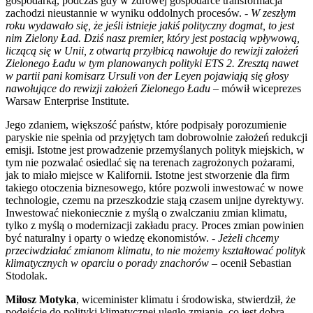
gospodarką, podczas gdy w zdrowej gospodarce transformacja
zachodzi nieustannie w wyniku oddolnych procesów.
- W zeszłym
roku wydawało się, że jeśli istnieje jakiś polityczny dogmat, to jest
nim Zielony Ład. Dziś nasz premier, który jest postacią wpływową,
liczącą się w Unii, z otwartą przyłbicą nawołuje do rewizji założeń
Zielonego Ładu w tym planowanych polityki ETS 2. Zresztą nawet
w partii pani komisarz Ursuli von der Leyen pojawiają się głosy
nawołujące do rewizji założeń Zielonego Ładu –
mówił wiceprezes
Warsaw Enterprise Institute.
Jego zdaniem, większość państw, które podpisały porozumienie
paryskie nie spełnia od przyjętych tam dobrowolnie założeń redukcji
emisji. Istotne jest prowadzenie przemyślanych polityk miejskich, w
tym nie pozwalać osiedlać się na terenach zagrożonych pożarami,
jak to miało miejsce w Kalifornii. Istotne jest stworzenie dla firm
takiego otoczenia biznesowego, które pozwoli inwestować w nowe
technologie, czemu na przeszkodzie stają czasem unijne dyrektywy.
Inwestować niekoniecznie z myślą o zwalczaniu zmian klimatu,
tylko z myślą o modernizacji zakładu pracy. Proces zmian powinien
być naturalny i oparty o wiedzę ekonomistów.
- Jeżeli chcemy
przeciwdziałać zmianom klimatu, to nie możemy kształtować polityk
klimatycznych w oparciu o porady znachorów –
ocenił Sebastian
Stodolak.
Miłosz Motyka
, wiceminister klimatu i środowiska, stwierdził, że
podejście do polityki klimatycznej uległo zmianie, co jest dobrą