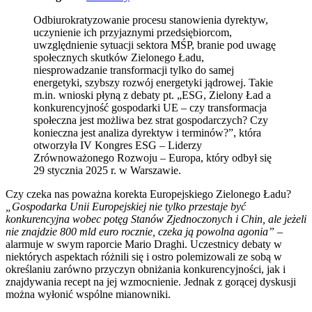
Odbiurokratyzowanie procesu stanowienia dyrektyw,
uczynienie ich przyjaznymi przedsiębiorcom,
uwzględnienie sytuacji sektora MŚP, branie pod uwagę
społecznych skutków Zielonego Ładu,
niesprowadzanie transformacji tylko do samej
energetyki, szybszy rozwój energetyki jądrowej. Takie
m.in. wnioski płyną z debaty pt. „ESG, Zielony Ład a
konkurencyjność gospodarki UE – czy transformacja
społeczna jest możliwa bez strat gospodarczych? Czy
konieczna jest analiza dyrektyw i terminów?”, która
otworzyła IV Kongres ESG – Liderzy
Zrównoważonego Rozwoju – Europa, który odbył się
29 stycznia 2025 r. w Warszawie.
Czy czeka nas poważna korekta Europejskiego Zielonego Ładu?
„Gospodarka Unii Europejskiej nie tylko przestaje być
konkurencyjna wobec potęg Stanów Zjednoczonych i Chin, ale jeżeli
nie znajdzie 800 mld euro rocznie, czeka ją powolna agonia”
–
alarmuje w swym raporcie Mario Draghi. Uczestnicy debaty w
niektórych aspektach różnili się i ostro polemizowali ze sobą w
określaniu zarówno przyczyn obniżania konkurencyjności, jak i
znajdywania recept na jej wzmocnienie. Jednak z gorącej dyskusji
można wyłonić wspólne mianowniki.