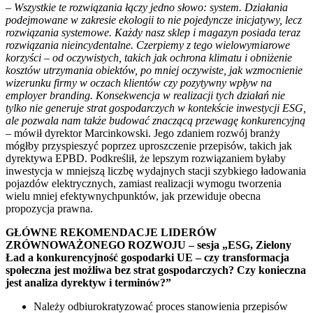
–
Wszystkie te rozwiązania łączy jedno słowo: system. Działania
podejmowane w zakresie ekologii to nie pojedyncze inicjatywy, lecz
rozwiązania systemowe. Każdy nasz sklep i magazyn posiada teraz
rozwiązania nieincydentalne. Czerpiemy z tego wielowymiarowe
korzyści – od oczywistych, takich jak ochrona klimatu i obniżenie
kosztów utrzymania obiektów, po mniej oczywiste, jak wzmocnienie
wizerunku firmy w oczach klientów czy pozytywny wpływ na
employer branding. Konsekwencja w realizacji tych działań nie
tylko nie generuje strat gospodarczych w kontekście inwestycji ESG,
ale pozwala nam także budować znaczącą przewagę konkurencyjną
– mówił dyrektor Marcinkowski. Jego zdaniem rozwój branży
mógłby przyspieszyć poprzez uproszczenie przepisów, takich jak
dyrektywa EPBD. Podkreślił, że lepszym rozwiązaniem byłaby
inwestycja w mniejszą liczbę wydajnych stacji szybkiego ładowania
pojazdów elektrycznych, zamiast realizacji wymogu tworzenia
wielu mniej efektywnychpunktów, jak przewiduje obecna
propozycja prawna.
GŁÓWNE REKOMENDACJE LIDERÓW
ZRÓWNOWAŻONEGO ROZWOJU – sesja „ESG, Zielony
Ład a konkurencyjność gospodarki UE – czy transformacja
społeczna jest możliwa bez strat gospodarczych? Czy konieczna
jest analiza dyrektyw i terminów?”
Należy odbiurokratyzować proces stanowienia przepisów