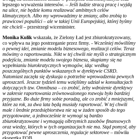
lepszego wyważenia interesów.
– Jeśli ludzie stracą pracę i wyjdą
na ulice, nie będzie komu realizować ambitnych celów
klimatycznych. Albo my wprowadzimy te zmiany, albo zrobią to
prawicowi populiści – ale w takiej Unii Europejskiej, której byśmy
nie chcieli –
przestrzegł wiceminister.
Monika Kulik
wskazała, że Zielony Ład jest zbiurokratyzowany,
co wpływa na jego postrzeganie przez firmy.
- Wcześniej mówiliśmy
o pewnej idei, zmianie modelu biznesowego, realizacji celów. Teraz
mówimy o raportowaniu. Nikt w tej chwili nie myśli o strategicznym
podejściu, zmianie modelu swojego biznesu, skupiamy się na
wypełnianiu biurokratycznych wymogów, idąc według
poszczególnych punktów wskazanych w dyrektywie CSRD.
Natomiast zaczęła się dyskusja o potrzebie wprowadzenia pewnych
uproszczeń. Jeszcze tydzień temu wzięliśmy udział w konsultacjach
dotyczących tzw. Omnibusa – co zrobić, żeby wdrożenie dyrektywy
w zakresie raportowania zrównoważonego rozwoju było bardziej
przyjazne. Bo duże firmy sobie poradzą, ale co zrobić z mniejszymi,
które za rok, za dwa lata będą musiały raportować. W tej chwili
małe i średnie przedsiębiorstwa nie są w żaden sposób do tego
przygotowane, a jednocześnie te wymogi są bardzo
zbiurokratyzowane i wymagają olbrzymich zasobów finansowych
oraz wiedzy, których w tych organizacjach nie ma. Stąd pomysł, aby
przygotować pewne uproszczenia, regulacje sektorowe –
mówiła
ekspertka FOB.