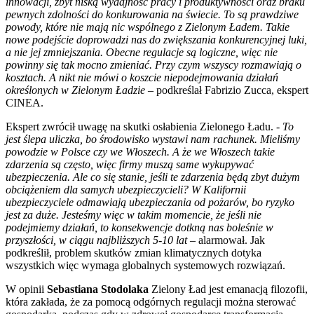
innowacji, zbyt niską wydajność pracy i produktywności oraz braku
pewnych zdolności do konkurowania na świecie. To są prawdziwe
powody, które nie mają nic wspólnego z Zielonym Ładem. Takie
nowe podejście doprowadzi nas do zwiększania konkurencyjnej luki,
a nie jej zmniejszania. Obecne regulacje są logiczne, więc nie
powinny się tak mocno zmieniać. Przy czym wszyscy rozmawiają o
kosztach. A nikt nie mówi o koszcie niepodejmowania działań
określonych w Zielonym Ładzie –
podkreślał Fabrizio Zucca, ekspert
CINEA.
Ekspert zwrócił uwagę na skutki osłabienia Zielonego Ładu.
- To
jest ślepa uliczka, bo środowisko wystawi nam rachunek. Mieliśmy
powodzie w Polsce czy we Włoszech. A że we Włoszech takie
zdarzenia są często, więc firmy muszą same wykupywać
ubezpieczenia. Ale co się stanie, jeśli te zdarzenia będą zbyt dużym
obciążeniem dla samych ubezpieczycieli? W Kalifornii
ubezpieczyciele odmawiają ubezpieczania od pożarów, bo ryzyko
jest za duże. Jesteśmy więc w takim momencie, że jeśli nie
podejmiemy działań, to konsekwencje dotkną nas boleśnie w
przyszłości, w ciągu najbliższych 5-10 lat
– alarmował. Jak
podkreślił, problem skutków zmian klimatycznych dotyka
wszystkich więc wymaga globalnych systemowych rozwiązań.
W opinii
Sebastiana Stodolaka
Zielony Ład jest emanacją filozofii,
która zakłada, że za pomocą odgórnych regulacji można sterować