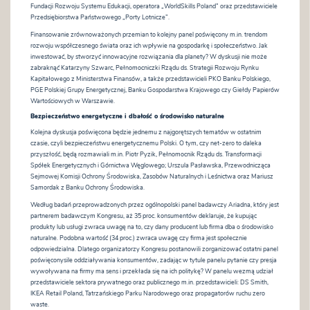
Fundacji Rozwoju Systemu Edukacji, operatora „WorldSkills Poland” oraz przedstawiciele
Przedsiębiorstwa Państwowego „Porty Lotnicze”.
Finansowanie zrównoważonych przemian to kolejny panel poświęcony m.in. trendom
rozwoju współczesnego świata oraz ich wpływie na gospodarkę i społeczeństwo. Jak
inwestować, by stworzyć innowacyjne rozwiązania dla planety? W dyskusji nie może
zabraknąć Katarzyny Szwarc, Pełnomocniczki Rządu ds. Strategii Rozwoju Rynku
Kapitałowego z Ministerstwa Finansów, a także przedstawicieli PKO Banku Polskiego,
PGE Polskiej Grupy Energetycznej, Banku Gospodarstwa Krajowego czy Giełdy Papierów
Wartościowych w Warszawie.
Bezpieczeństwo energetyczne i dbałość o środowisko naturalne
Kolejna dyskusja poświęcona będzie jednemu z najgorętszych tematów w ostatnim
czasie, czyli bezpieczeństwu energetycznemu Polski. O tym, czy net-zero to daleka
przyszłość, będą rozmawiali m.in. Piotr Pyzik, Pełnomocnik Rządu ds. Transformacji
Spółek Energetycznych i Górnictwa Węglowego; Urszula Pasławska, Przewodnicząca
Sejmowej Komisji Ochrony Środowiska, Zasobów Naturalnych i Leśnictwa oraz Mariusz
Samordak z Banku Ochrony Środowiska.
Według badań przeprowadzonych przez ogólnopolski panel badawczy Ariadna, który jest
partnerem badawczym Kongresu, aż 35 proc. konsumentów deklaruje, że kupując
produkty lub usługi zwraca uwagę na to, czy dany producent lub firma dba o środowisko
naturalne. Podobna wartość (34 proc.) zwraca uwagę czy firma jest społecznie
odpowiedzialna. Dlatego organizatorzy Kongresu postanowili zorganizować ostatni panel
poświęconysile oddziaływania konsumentów, zadając w tytule panelu pytanie czy presja
wywoływana na firmy ma sens i przekłada się na ich politykę? W panelu wezmą udział
przedstawiciele sektora prywatnego oraz publicznego m.in. przedstawicieli: DS Smith,
IKEA Retail Poland, Tatrzańskiego Parku Narodowego oraz propagatorów ruchu zero
waste.