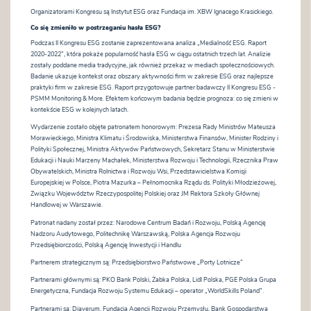
Organizatorami Kongresu są Instytut ESG oraz Fundacja im. XBW Ignacego Krasickiego.
Co się zmieniło w postrzeganiu hasła ESG?
Podczas II Kongresu ESG zostanie zaprezentowana analiza „Medialność ESG. Raport
2020-2022”, która pokaże popularność hasła ESG w ciągu ostatnich trzech lat. Analizie
zostały poddane media tradycyjne, jak również przekaz w mediach społecznościowych.
Badanie ukazuje kontekst oraz obszary aktywności firm w zakresie ESG oraz najlepsze
praktyki firm w zakresie ESG. Raport przygotowuje partner badawczy II Kongresu ESG -
PSMM Monitoring & More. Efektem końcowym badania będzie prognoza: co się zmieni w
kontekście ESG w kolejnych latach.
Wydarzenie zostało objęte patronatem honorowym: Prezesa Rady Ministrów Mateusza
Morawieckiego, Ministra Klimatu i Środowiska, Ministerstwa Finansów, Minister Rodziny i
Polityki Społecznej, Ministra Aktywów Państwowych, Sekretarz Stanu w Ministerstwie
Edukacji i Nauki Marzeny Machałek, Ministerstwa Rozwoju i Technologii, Rzecznika Praw
Obywatelskich, Ministra Rolnictwa i Rozwoju Wsi, Przedstawicielstwa Komisji
Europejskiej w Polsce, Piotra Mazurka – Pełnomocnika Rządu ds. Polityki Młodzieżowej,
Związku Województw Rzeczypospolitej Polskiej oraz JM Rektora Szkoły Głównej
Handlowej w Warszawie.
Patronat nadany został przez: Narodowe Centrum Badań i Rozwoju, Polską Agencję
Nadzoru Audytowego, Politechnikę Warszawską, Polska Agencja Rozwoju
Przedsiębiorczości, Polską Agencję Inwestycji i Handlu
Partnerem strategicznym są: Przedsiębiorstwo Państwowe „Porty Lotnicze”
Partnerami głównymi są: PKO Bank Polski, Żabka Polska, Lidl Polska, PGE Polska Grupa
Energetyczna, Fundacja Rozwoju Systemu Edukacji – operator „WorldSkills Poland”.
Partnerami są: Diaverum, Fundacja Agencji Rozwoju Przemysłu, Bank Gospodarstwa