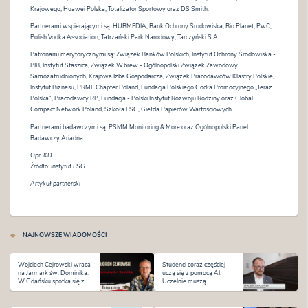
Krajowego, Huawei Polska, Totalizator Sportowy oraz DS Smith.
Partnerami wspierającymi są: HUBMEDIA, Bank Ochrony Środowiska, Bio Planet, PwC,
Polish Vodka Association, Tatrzański Park Narodowy, Tarczyński S.A.
Patronami merytorycznymi są: Związek Banków Polskich, Instytut Ochrony Środowiska -
PIB, Instytut Staszica, Związek Wbrew - Ogólnopolski Związek Zawodowy
Samozatrudnionych, Krajowa Izba Gospodarcza, Związek Pracodawców Klastry Polskie,
Instytut Biznesu, PRME Chapter Poland, Fundacja Polskiego Godła Promocyjnego „Teraz
Polska”, Pracodawcy RP, Fundacja - Polski Instytut Rozwoju Rodziny oraz Global
Compact Network Poland, Szkoła ESG, Giełda Papierów Wartościowych.
Partnerami badawczymi są: PSMM Monitoring & More oraz Ogólnopolski Panel
Badawczy Ariadna.
Opr. KD
Źródło: Instytut ESG
Artykuł partnerski
NAJNOWSZE WIADOMOŚCI
Wojciech Cejrowski wraca
Studenci coraz częściej
na Jarmark św. Dominika.
uczą się z pomocą AI.
W Gdańsku spotka się z
Uczelnie muszą
czytelnikami w tygodniu
dostosować sposób
premiery „Antysystemu”
kształcenia i oceniania