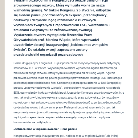
Wątkiem przewodnim II Kongresu ESG będzie transformacja
zrównoważonego rozwoju, którą wymusiła wojna za naszą
wschodnią granicą. W trakcie Kongresu, 25 stycznia, odbędzie
się siedem paneli, podczas których eksperci, przedsiębiorcy,
naukowcy i decydenci będą rozmawiać o kluczowych
wyzwaniach związanych z raportowaniem ESG, wdrażaniem i
zmianami związanymi ze zrównoważoną ewolucją.
Wydarzenie otworzy wystąpienie Rzecznika Praw
Obywatelskich prof. Marcina Wiącka, które wprowadzi
uczestników do sesji inauguracyjnej „Kobieca moc w męskim
świecie”. Do udziału w sesji zaproszone zostały
przedstawicielki organizacji pozarządowych.
Celem drugiej edycji Kongresu ESG jest poszerzanie merytorycznej dyskusji dotyczącej
standardów ESG w Polsce. Wątkiem przewodnim wydarzenia będzie transformacja
zrównoważonego rozwoju, którą wymusiła rozpętana przez Rosję wojna. Agresja
przeciwko Ukrainie stała się pewnego rodzaju sprawdzianem strategii ESG i deklaracji o
społecznej odpowiedzialności firm. Konieczne jest przeprowadzenie w Unii Europejskiej
procesu „przewartościowania wartości”, potrzebujemy nowego spojrzenia na strategie
ESG, oceny planów i składanych deklaracji. Uczestnicy Kongresu będą dyskutować m.in. o
tym, jak wojna w Ukrainie wpływa na postrzeganie praw człowieka, zrównoważony
rozwój, czym jest zrównoważone rolnictwo i bioróżnorodność, czym jest różnorodność i
czy jesteśmy równo traktowani w pracy. Prelegenci będą też rozmawiać o tym, jak
megatrendy rozwoju współczesnego świata wpływają na gospodarkę i społeczeństwo, o
wyścigu do zapewnienia bezpieczeństwa energetycznego, a także o wpływie
konsumentów na politykę firm.
„Kobieca moc w męskim świecie” i inne panele
Kongres otworzy sesja inauguracyjna pt.: „Kobieca moc w męskim świecie”, do której