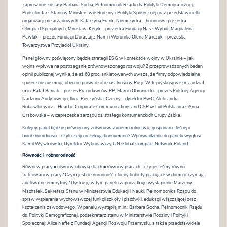
zaproszone zostały Barbara Socha, Pełnomocnik Rządu ds. Polityki Demograficznej,
Podsekretarz Stanu w Ministerstwie Rodziny i Polityki Społecznej oraz przedstawicielki
organizacji pozarządowych: Katarzyna Frank-Niemczycka – honorowa prezeska
Olimpiad Specjalnych, Miroslava Keryk – prezeska Fundacji Nasz Wybór, Magdalena
Pawlak – prezes Fundacji Dorastaj z Nami i Weronika Olena Marczuk – prezeska
Towarzystwa Przyjaciół Ukrainy.
Panel główny poświęcony będzie strategii ESG w kontekście wojny w Ukrainie – jak
wojna wpływa na postrzeganie zrównoważonego rozwoju? Z przeprowadzonych badań
opinii publicznej wynika, że aż 68 proc. ankietowanych uważa, że firmy odpowiedzialne
społecznie nie mogą obecnie prowadzić działalności w Rosji. W tej dyskusji wezmą udział
m.in. Rafał Baniak – prezes Pracodawców RP, Marcin Obroniecki – prezes Polskiej Agencji
Nadzoru Audytowego, Ilona Pieczyńska-Czerny – dyrektor PwC, Aleksandra
Robaszkiewicz – Head of Corporate Communications and CSR w Lidl Polska oraz Anna
Grabowska – wiceprezeska zarządu ds. strategii konsumenckich Grupy Żabka.
Kolejny panel będzie poświęcony zrównoważonemu rolnictwu, gospodarce leśnej i
bioróżnorodności – czyli czego oczekują konsumenci? Wprowadzenie do panelu wygłosi
Kamil Wyszkowski, Dyrektor Wykonawczy UN Global Compact Network Poland.
Równość i różnorodność
Równi w pracy = równi w obowiązkach = równi w płacach - czy jesteśmy równo
traktowani w pracy? Czym jest różnorodność i kiedy kobiety pracujące w domu otrzymają
adekwatne emerytury? Dyskusję w tym panelu zapoczątkuje wystąpienie Marzeny
Machałek, Sekretarz Stanu w Ministerstwie Edukacji i Nauki, Pełnomocnika Rządu do
spraw wspierania wychowawczej funkcji szkoły i placówki, edukacji włączającej oraz
kształcenia zawodowego. W panelu wystąpią m.in.: Barbara Socha, Pełnomocnik Rządu
ds. Polityki Demograficznej, podsekretarz stanu w Ministerstwie Rodziny i Polityki
Społecznej; Alice Neffe z Fundacji Agencji Rozwoju Przemysłu, a także przedstawiciele