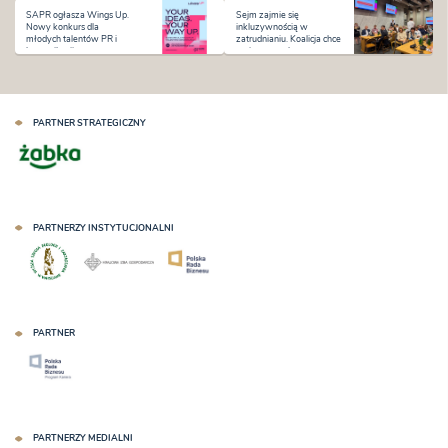
SAPR ogłasza Wings Up.
Sejm zajmie się
Nowy konkurs dla
inkluzywnością w
młodych talentów PR i
zatrudnianiu. Koalicja chce
komunikacji
zmian na rynku pracy
PARTNER STRATEGICZNY
PARTNERZY INSTYTUCJONALNI
PARTNER
PARTNERZY MEDIALNI