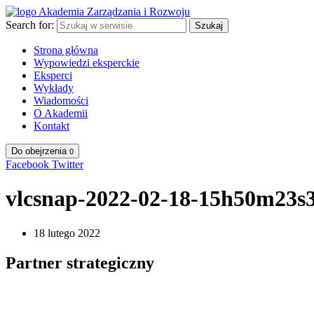
Search for:
Szukaj
Strona główna
Wypowiedzi eksperckie
Eksperci
Wykłady
Wiadomości
O Akademii
Kontakt
Do obejrzenia
0
Facebook
Twitter
vlcsnap-2022-02-18-15h50m23s
18 lutego 2022
Partner strategiczny