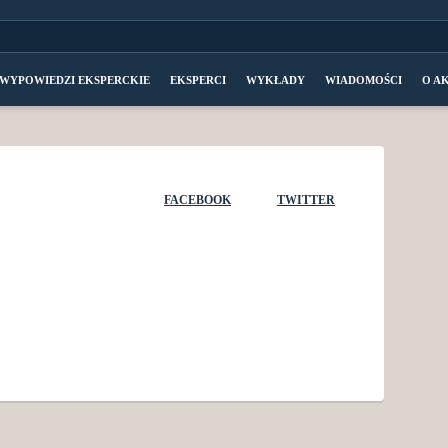
WYPOWIEDZI EKSPERCKIE
EKSPERCI
WYKŁADY
WIADOMOŚCI
O A
FACEBOOK
TWITTER