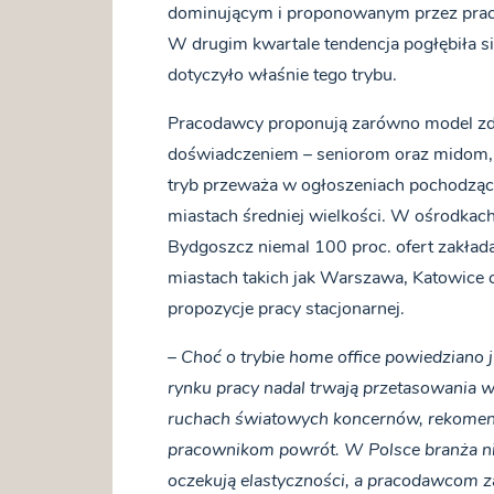
dominującym i proponowanym przez prac
W drugim kwartale tendencja pogłębiła się
dotyczyło właśnie tego trybu.
Pracodawcy proponują zarówno model zda
doświadczeniem – seniorom oraz midom, j
tryb przeważa w ogłoszeniach pochodz
miastach średniej wielkości. W ośrodkach 
Bydgoszcz niemal 100 proc. ofert zakład
miastach takich jak Warszawa, Katowice c
propozycje pracy stacjonarnej.
–
Choć o trybie home office powiedziano 
rynku pracy nadal trwają przetasowania w
ruchach światowych koncernów, rekomen
pracownikom powrót. W Polsce branża nie
oczekują elastyczności, a pracodawcom za