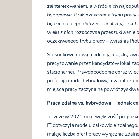
zainteresowaniem, a wśród nich najpopular
hybrydowe. Brak oznaczenia trybu pracy w
będzie do niego dotrzeć – analizując za
wielu z nich rozpoczyna przeszukiwanie of
oczekiwanego trybu pracy
– wyjaśnia Piot
Stosunkowo nową tendencją, na jaką zwrac
precyzowanie przez kandydatów lokalizacj
stacjonarnej. Prawdopodobnie coraz więce
preferują model hybrydowy, a w obliczu ok
miejsca pracy zaczyna na powrót zyskiwa
Praca zdalna vs. hybrydowa – jednak co
Jeszcze w 2021 roku większość propozycj
IT dotyczyła modelu całkowicie zdalnego
maleje liczba ofert pracy wyłącznie zdal