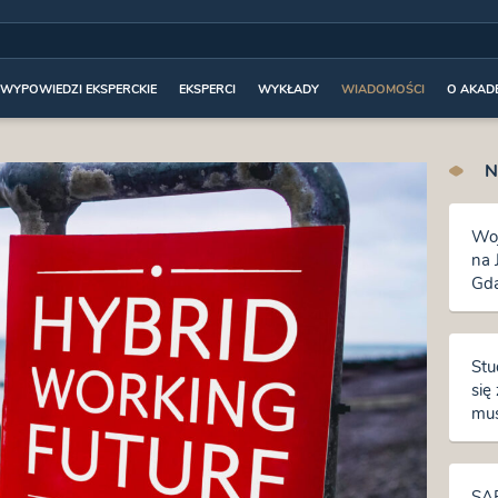
WYPOWIEDZI EKSPERCKIE
EKSPERCI
WYKŁADY
WIADOMOŚCI
O AKADE
N
Woj
na 
Gda
czy
pre
Stu
się
mus
ksz
SAP