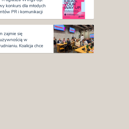
y konkurs dla młodych
entów PR i komunikacji
m zajmie się
luzywnością w
rudnianiu. Koalicja chce
an na rynku pracy