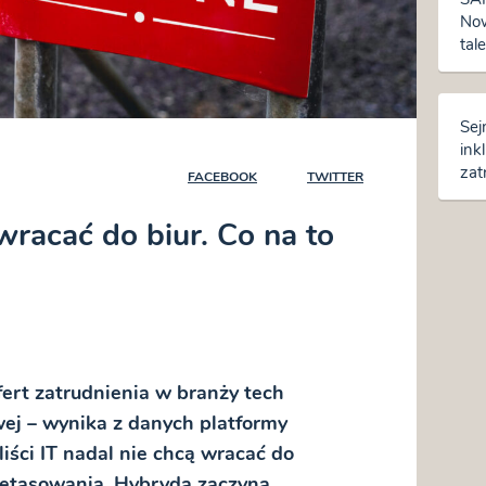
Now
tal
Sej
ink
zat
FACEBOOK
TWITTER
zmi
 wracać do biur. Co na to
fert zatrudnienia w branży tech
wej – wynika z danych platformy
liści IT nadal nie chcą wracać do
zetasowania. Hybryda zaczyna