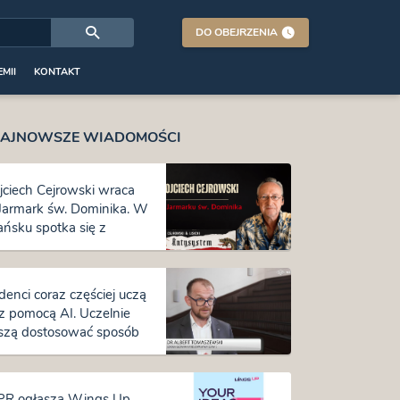
DO OBEJRZENIA
MII
KONTAKT
AJNOWSZE WIADOMOŚCI
ciech Cejrowski wraca
Jarmark św. Dominika. W
ńsku spotka się z
telnikami w tygodniu
miery „Antysystemu”
denci coraz częściej uczą
 z pomocą AI. Uczelnie
zą dostosować sposób
tałcenia i oceniania
R ogłasza Wings Up.