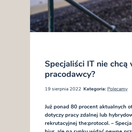
Specjaliści IT nie chcą
pracodawcy?
19 sierpnia 2022
Kategoria:
Polecamy
Już ponad 80 procent aktualnych o
dotyczy pracy zdalnej lub hybrydo
rekrutacyjnej the:protocol. – Specja
biur, ale na rynku widać pewne pr