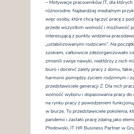
–
Motywacje pracowników IT, dla których 
różnorodne. Najbardziej medialnym przyk
więc osoby, które chcą łączyć pracę z pod
przede wszystkim wolność i możliwość pra
interesującą z punktu widzenia pracod
„ustabilizowanymi rodzicami”. Na początku
szokiem, całkowicie zdezorganizowało co
zmienili swoje nawyki, niektórzy z nich 
biuro i docenić zalety pracy z domu, takie
harmonii pomiędzy życiem rodzinnym i z
przedstawiciele generacji Z. Dla nich pra
wolność wyboru i dopasowania pracy do d
na rynku pracy z powodzeniem funkcjonują 
w biurze. To przedstawiciele pokolenia,
pandemii i zastało pracę zdalną jako ele
Płodowski, IT HR Business Partner w Grup