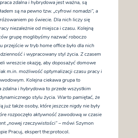
praca zdalna i hybrydowa jest ważna, są
ładem są na pewno tzw. „cyfrowi nomadzi”, a
różowaniem po świecie. Dla nich liczy się
cy niezależnie od miejsca i czasu. Kolejną
awców grupę moglibyśmy nazwać roboczo
 przejście w tryb home office było dla nich
dzienność i wypracowany styl życia. Z czasem
mieli wreszcie okazję, aby doposażyć domowe
 jak m.in. możliwość optymalizacji czasu pracy i
awodowym. Kolejna ciekawa grupa to
ca zdalna i hybrydowa to przede wszystkim
ynamicznego stylu życia. Warto pamiętać, że
już także osoby, które jeszcze nigdy nie były
 które rozpoczęło aktywność zawodową w czasie
ment „nowej rzeczywistości”
– mówi Szymon
ie Pracuj, ekspert the:protocol.