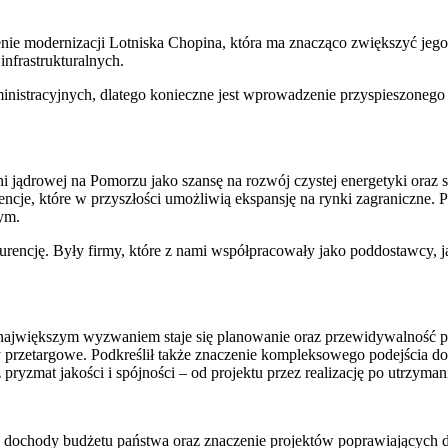
nie modernizacji Lotniska Chopina, która ma znacząco zwiększyć jego
nfrastrukturalnych.
inistracyjnych, dlatego konieczne jest wprowadzenie przyspieszonego
 jądrowej na Pomorzu jako szansę na rozwój czystej energetyki oraz st
ncje, które w przyszłości umożliwią ekspansję na rynki zagraniczne. 
ym.
rencję. Były firmy, które z nami współpracowały jako poddostawcy, j
i największym wyzwaniem staje się planowanie oraz przewidywalność p
rzetargowe. Podkreślił także znaczenie kompleksowego podejścia do in
 pryzmat jakości i spójności – od projektu przez realizację po utrzyma
dochody budżetu państwa oraz znaczenie projektów poprawiających do