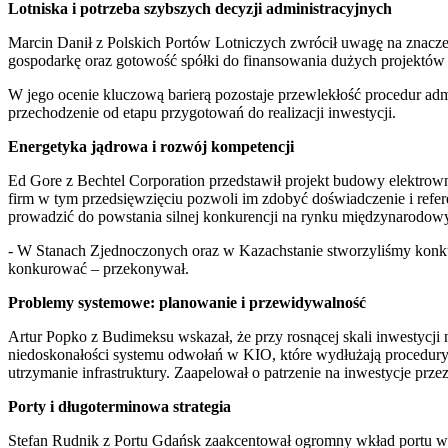
Lotniska i potrzeba szybszych decyzji administracyjnych
Marcin Danił z Polskich Portów Lotniczych zwrócił uwagę na znacze
gospodarkę oraz gotowość spółki do finansowania dużych projektów i
W jego ocenie kluczową barierą pozostaje przewlekłość procedur adm
przechodzenie od etapu przygotowań do realizacji inwestycji.
Energetyka jądrowa i rozwój kompetencji
Ed Gore z Bechtel Corporation przedstawił projekt budowy elektrowni
firm w tym przedsięwzięciu pozwoli im zdobyć doświadczenie i refere
prowadzić do powstania silnej konkurencji na rynku międzynarodow
- W Stanach Zjednoczonych oraz w Kazachstanie stworzyliśmy konku
konkurować – przekonywał.
Problemy systemowe: planowanie i przewidywalność
Artur Popko z Budimeksu wskazał, że przy rosnącej skali inwestycj
niedoskonałości systemu odwołań w KIO, które wydłużają procedury p
utrzymanie infrastruktury. Zaapelował o patrzenie na inwestycje przez
Porty i długoterminowa strategia
Stefan Rudnik z Portu Gdańsk zaakcentował ogromny wkład portu w 