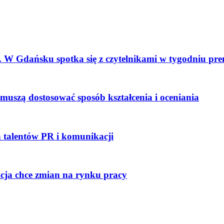
 W Gdańsku spotka się z czytelnikami w tygodniu pr
e muszą dostosować sposób kształcenia i oceniania
talentów PR i komunikacji
icja chce zmian na rynku pracy