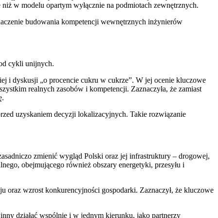
je niż w modelu opartym wyłącznie na podmiotach zewnętrznych.
ł znaczenie budowania kompetencji wewnętrznych inżynierów
d cykli unijnych.
iej i dyskusji „o procencie cukru w cukrze”. W jej ocenie kluczowe
wszystkim realnych zasobów i kompetencji. Zaznaczyła, że zamiast
ę.
rzed uzyskaniem decyzji lokalizacyjnych. Takie rozwiązanie
sadniczo zmienić wygląd Polski oraz jej infrastruktury – drogowej,
alnego, obejmującego również obszary energetyki, przesyłu i
raju oraz wzrost konkurencyjności gospodarki. Zaznaczył, że kluczowe
inny działać wspólnie i w jednym kierunku, jako partnerzy