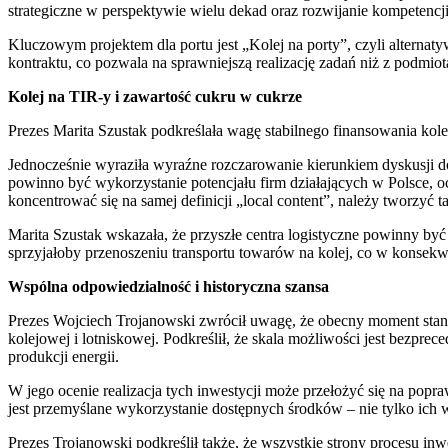
strategiczne w perspektywie wielu dekad oraz rozwijanie kompetenc
Kluczowym projektem dla portu jest „Kolej na porty”, czyli alterna
kontraktu, co pozwala na sprawniejszą realizację zadań niż z podmio
Kolej na TIR-y i zawartość cukru w cukrze
Prezes Marita Szustak podkreślała wagę stabilnego finansowania kol
Jednocześnie wyraziła wyraźne rozczarowanie kierunkiem dyskusji dot
powinno być wykorzystanie potencjału firm działających w Polsce, oc
koncentrować się na samej definicji „local content”, należy tworzyć
Marita Szustak wskazała, że przyszłe centra logistyczne powinny by
sprzyjałoby przenoszeniu transportu towarów na kolej, co w konsekw
Wspólna odpowiedzialność i historyczna szansa
Prezes Wojciech Trojanowski zwrócił uwagę, że obecny moment stanowi
kolejowej i lotniskowej. Podkreślił, że skala możliwości jest bezpr
produkcji energii.
W jego ocenie realizacja tych inwestycji może przełożyć się na popr
jest przemyślane wykorzystanie dostępnych środków – nie tylko ich wy
Prezes Trojanowski podkreślił także, że wszystkie strony procesu in