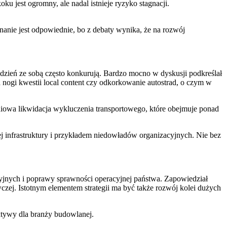
u jest ogromny, ale nadal istnieje ryzyko stagnacji.
nanie jest odpowiednie, bo z debaty wynika, że na rozwój
 dzień ze sobą często konkurują. Bardzo mocno w dyskusji podkreślał
 nogi kwestii local content czy odkorkowanie autostrad, o czym w
niowa likwidacja wykluczenia transportowego, które obejmuje ponad
nej infrastruktury i przykładem niedowładów organizacyjnych. Nie bez
acyjnych i poprawy sprawności operacyjnej państwa. Zapowiedział
ej. Istotnym elementem strategii ma być także rozwój kolei dużych
ektywy dla branży budowlanej.