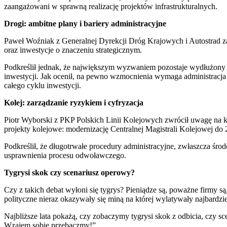
zaangażowani w sprawną realizację projektów infrastrukturalnych.
Drogi: ambitne plany i bariery administracyjne
Paweł Woźniak z Generalnej Dyrekcji Dróg Krajowych i Autostrad za
oraz inwestycje o znaczeniu strategicznym.
Podkreślił jednak, że największym wyzwaniem pozostaje wydłużony c
inwestycji. Jak ocenił, na pewno wzmocnienia wymaga administracj
całego cyklu inwestycji.
Kolej: zarządzanie ryzykiem i cyfryzacja
Piotr Wyborski z PKP Polskich Linii Kolejowych zwrócił uwagę na k
projekty kolejowe: modernizację Centralnej Magistrali Kolejowej do
Podkreślił, że długotrwałe procedury administracyjne, zwłaszcza śro
usprawnienia procesu odwoławczego.
Tygrysi skok czy scenariusz operowy?
Czy z takich debat wyłoni się tygrys? Pieniądze są, poważne firmy s
polityczne nieraz okazywały się miną na której wylatywały najbardzie
Najbliższe lata pokażą, czy zobaczymy tygrysi skok z odbicia, czy 
Wzajem sobie przebaczmy!”