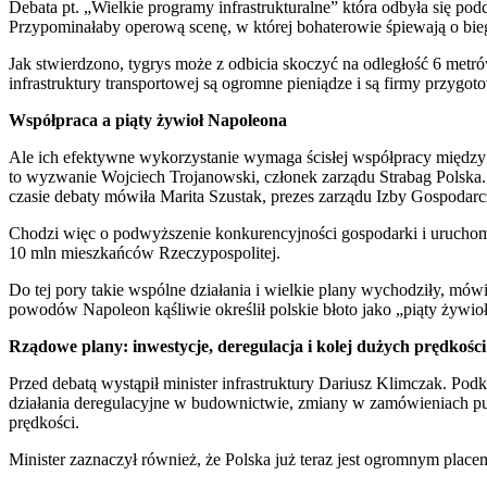
Debata pt. „Wielkie programy infrastrukturalne” która odbyła się pod
Przypominałaby operową scenę, w której bohaterowie śpiewają o biegu
Jak stwierdzono, tygrys może z odbicia skoczyć na odległość 6 metr
infrastruktury transportowej są ogromne pieniądze i są firmy przygo
Współpraca a piąty żywioł Napoleona
Ale ich efektywne wykorzystanie wymaga ścisłej współpracy między ad
to wyzwanie Wojciech Trojanowski, członek zarządu Strabag Polska. 
czasie debaty mówiła Marita Szustak, prezes zarządu Izby Gospodarc
Chodzi więc o podwyższenie konkurencyjności gospodarki i uruchomi
10 mln mieszkańców Rzeczypospolitej.
Do tej pory takie wspólne działania i wielkie plany wychodziły, mówi
powodów Napoleon kąśliwie określił polskie błoto jako „piąty żywioł
Rządowe plany: inwestycje, deregulacja i kolej dużych prędkości
Przed debatą wystąpił minister infrastruktury Dariusz Klimczak. Pod
działania deregulacyjne w budownictwie, zmiany w zamówieniach pu
prędkości.
Minister zaznaczył również, że Polska już teraz jest ogromnym place