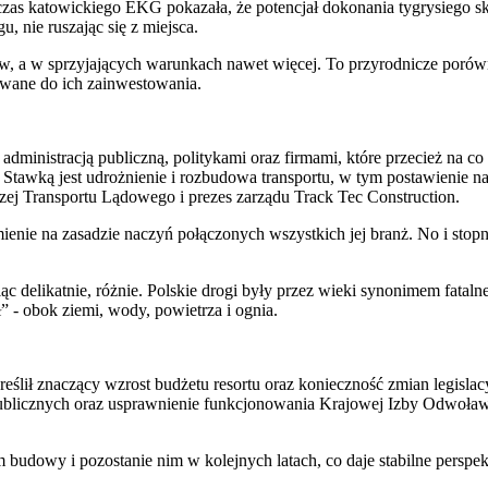
czas katowickiego EKG pokazała, że potencjał dokonania tygrysiego skok
, nie ruszając się z miejsca.
ów, a w sprzyjających warunkach nawet więcej. To przyrodnicze porów
towane do ich zainwestowania.
ministracją publiczną, politykami oraz firmami, które przecież na co
Stawką jest udrożnienie i rozbudowa transportu, w tym postawienie na
zej Transportu Lądowego i prezes zarządu Track Tec Construction.
enie na zasadzie naczyń połączonych wszystkich jej branż. No i stop
ąc delikatnie, różnie. Polskie drogi były przez wieki synonimem fatal
” - obok ziemi, wody, powietrza i ognia.
kreślił znaczący wzrost budżetu resortu oraz konieczność zmian legisl
blicznych oraz usprawnienie funkcjonowania Krajowej Izby Odwoławcz
m budowy i pozostanie nim w kolejnych latach, co daje stabilne persp