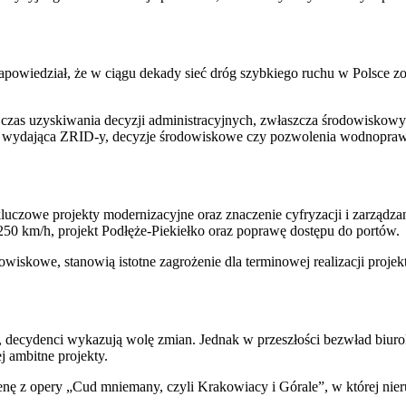
powiedział, że w ciągu dekady sieć dróg szybkiego ruchu w Polsce zo
zas uzyskiwania decyzji administracyjnych, zwłaszcza środowiskowych
a wydająca ZRID-y, decyzje środowiskowe czy pozwolenia wodnoprawn
luczowe projekty modernizacyjne oraz znaczenie cyfryzacji i zarządz
 250 km/h, projekt Podłęże-Piekiełko oraz poprawę dostępu do portów.
dowiskowe, stanowią istotne zagrożenie dla terminowej realizacji pro
ą, decydenci wykazują wolę zmian. Jednak w przeszłości bezwład biuro
j ambitne projekty.
scenę z opery „Cud mniemany, czyli Krakowiacy i Górale”, w której nie