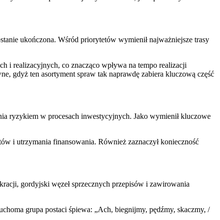
stanie ukończona. Wśród priorytetów wymienił najważniejsze trasy
 i realizacyjnych, co znacząco wpływa na tempo realizacji
e, gdyż ten asortyment spraw tak naprawdę zabiera kluczową część
ania ryzykiem w procesach inwestycyjnych. Jako wymienił kluczowe
jektów i utrzymania finansowania. Również zaznaczył konieczność
kracji, gordyjski węzeł sprzecznych przepisów i zawirowania
ruchoma grupa postaci śpiewa: „Ach, biegnijmy, pędźmy, skaczmy, /