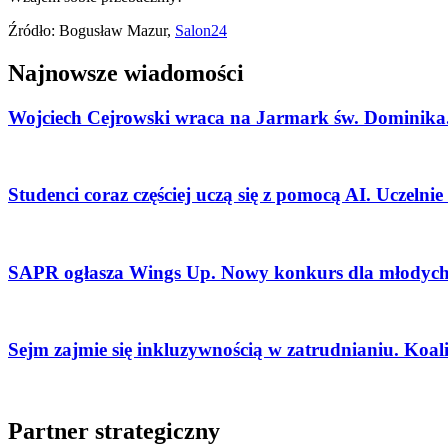
Źródło: Bogusław Mazur,
Salon24
Najnowsze wiadomości
Wojciech Cejrowski wraca na Jarmark św. Dominika.
Studenci coraz częściej uczą się z pomocą AI. Uczelni
SAPR ogłasza Wings Up. Nowy konkurs dla młodych 
Sejm zajmie się inkluzywnością w zatrudnianiu. Koal
Partner strategiczny