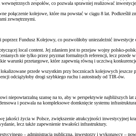
ji wewnętrznych zespołów, co pozwala sprawniej realizować inwestyc
tywne połączenie kolejowe, które ma powstać w ciągu 8 lat. Podkreśli
tami zewnętrznymi.
ei poprzez Fundusz Kolejowy, co pozwoliłoby uniezależnić inwestycje o
yczącej local content. Jej zdaniem jest to przejaw wojny polsko-polsk
enianych nie tylko przez pryzmat formalnych referencji, lecz przede 
 takie warunki przetargowe, które zapewnią równą i uczciwą konkurencj
ć lokalizowane przede wszystkim przy bocznicach kolejowych jeszcze p
encji odciążyłoby drogi szybkiego ruchu i autostrady od TIR-ów.
 niepowtarzalną szansę na to, aby w perspektywie najbliższych lat za
ecedensowa i pozwala na kompleksowe domknięcie systemu infrastruktur
awę jakości życia w Polsce, zwiększenie atrakcyjności inwestycyjnej k
danie, lecz także zapewnienie trwałości infrastruktury.
westycyjnego – administracja publiczna, inwestorzy i wykonawcy – pow