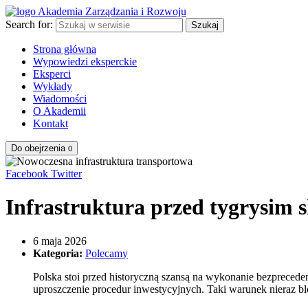
Search for:
Szukaj
Strona główna
Wypowiedzi eksperckie
Eksperci
Wykłady
Wiadomości
O Akademii
Kontakt
Do obejrzenia
0
Facebook
Twitter
Infrastruktura przed tygrysim
6 maja 2026
Kategoria:
Polecamy
Polska stoi przed historyczną szansą na wykonanie bezprecede
uproszczenie procedur inwestycyjnych. Taki warunek nieraz blo