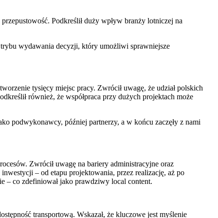
 przepustowość. Podkreślił duży wpływ branży lotniczej na
 trybu wydawania decyzji, który umożliwi sprawniejsze
worzenie tysięcy miejsc pracy. Zwrócił uwagę, że udział polskich
Podkreślił również, że współpraca przy dużych projektach może
ako podwykonawcy, później partnerzy, a w końcu zaczęły z nami
rocesów. Zwrócił uwagę na bariery administracyjne oraz
westycji – od etapu projektowania, przez realizację, aż po
nie – co zdefiniował jako prawdziwy local content.
stępność transportową. Wskazał, że kluczowe jest myślenie