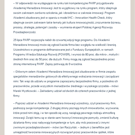
–
W odpowiedzi na występujące na rynku luki kompetencyjne PARP przygotowała
Akademię Menadżera Innowacji. Jest to wyjątkowy na rynku program, który obejmuje
swoim zakresem zarówno szkolenia, jak i doradztwo w zakresie innowacji. Program
Akademii zbudowany jest w oparciu o model IHC – Innovation Health Check, który
obejmuje swoim zakresem takie tematy jak kultura innowacyjności, zrozumienie biznesu,
procesy, strategia, potencjał i zasoby
– wymienia ekspert Polskiej Agencji Rozwoju
Przedsiębiorczości.
25 lipca PARP rozpoczęła nabór do czwartej edycji tego programu. Do Akademii
Menadżera Innowacji może się zgłosić każda firma bez względu na wielkość i branżę.
Uczestnictwo w programie dofinansowane jest z Funduszy Europejskich, w ramach
Programu Wiedza Edukacja Rozwój (POWER), i wynosi do 80 proc. dla mikro-, małych i
średnich firm oraz do 50 proc. dla dużych. Firmy mogą się zgłosić bezpośrednio przez
stronę internetową PARP. Zapisy potrwają do 9 września.
–
Głównym celem Akademii Menadżera Innowacji jest zbudowanie w firmie zespołu
specjalistów menadżerów gotowych do efektywnego wdrażania innowacji i zarządzani
nimi. Tak więc do udziału w programie zapraszamy bezpośrednio firmy, a pośrednio ich
pracowników, przede wszystkim menadżerów średniego i wysokiego szczebla
– mówi
Marek Mystkowski. –
Zakładamy udział od dwóch do czterech pracowników z jednej
firmy.
–
Poprzez udział w Akademii Menadżera Innowacji uczestnicy, czyli pracownicy firm,
podnoszą swoje kompetencje. Z drugiej strony poznają innych innowatorów, wyzwania,
które przed nimi stoją, i w ten sposób się uczą, nasiąkają pewnego rodzaju atmosferą
innowacji. Dzięki temu są w stanie sami tworzyć innowacyjne pomysły, zmienić kulturę
działania firmy oraz nabywają kompetencje w tym, aby móc pracować z innymi
zwinnymi przedsiębiorstwami
– mówi Jan Raczyński. –
Jednym z benefitów jest
umiejętność tworzenia innowacyjnych rozwiązań przez pracowników spółek, które