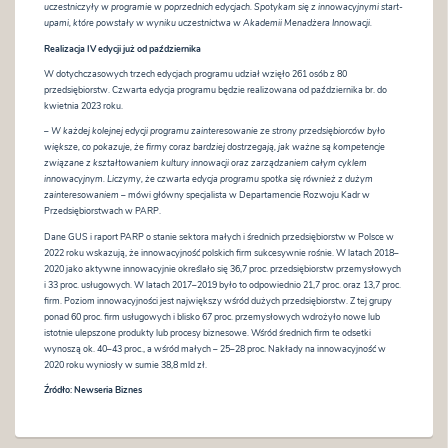
uczestniczyły w programie w poprzednich edycjach. Spotykam się z innowacyjnymi start-
upami, które powstały w wyniku uczestnictwa w Akademii Menadżera Innowacji.
Realizacja IV edycji już od października
W dotychczasowych trzech edycjach programu udział wzięło 261 osób z 80
przedsiębiorstw. Czwarta edycja programu będzie realizowana od października br. do
kwietnia 2023 roku.
–
W każdej kolejnej edycji programu zainteresowanie ze strony przedsiębiorców było
większe, co pokazuje, że firmy coraz bardziej dostrzegają, jak ważne są kompetencje
związane z kształtowaniem kultury innowacji oraz zarządzaniem całym cyklem
innowacyjnym. Liczymy, że czwarta edycja programu spotka się również z dużym
zainteresowaniem
– mówi główny specjalista w Departamencie Rozwoju Kadr w
Przedsiębiorstwach w PARP.
Dane GUS i raport PARP o stanie sektora małych i średnich przedsiębiorstw w Polsce w
2022 roku wskazują, że innowacyjność polskich firm sukcesywnie rośnie. W latach 2018–
2020 jako aktywne innowacyjnie określało się 36,7 proc. przedsiębiorstw przemysłowych
i 33 proc. usługowych. W latach 2017–2019 było to odpowiednio 21,7 proc. oraz 13,7 proc.
firm. Poziom innowacyjności jest największy wśród dużych przedsiębiorstw. Z tej grupy
ponad 60 proc. firm usługowych i blisko 67 proc. przemysłowych wdrożyło nowe lub
istotnie ulepszone produkty lub procesy biznesowe. Wśród średnich firm te odsetki
wynoszą ok. 40–43 proc., a wśród małych – 25–28 proc. Nakłady na innowacyjność w
2020 roku wyniosły w sumie 38,8 mld zł.
Źródło:
Newseria Biznes