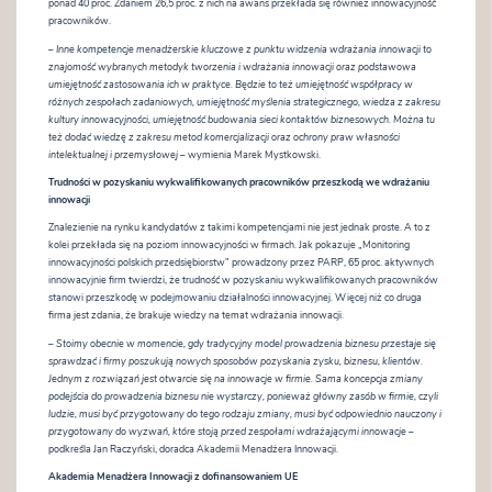
ponad 40 proc. Zdaniem 26,5 proc. z nich na awans przekłada się również innowacyjność
pracowników.
–
Inne kompetencje menadżerskie kluczowe z punktu widzenia wdrażania innowacji to
znajomość wybranych metodyk tworzenia i wdrażania innowacji oraz podstawowa
umiejętność zastosowania ich w praktyce. Będzie to też umiejętność współpracy w
różnych zespołach zadaniowych, umiejętność myślenia strategicznego, wiedza z zakresu
kultury innowacyjności, umiejętność budowania sieci kontaktów biznesowych. Można tu
też dodać wiedzę z zakresu metod komercjalizacji oraz ochrony praw własności
intelektualnej i przemysłowej
– wymienia Marek Mystkowski.
Trudności w pozyskaniu wykwalifikowanych pracowników przeszkodą we wdrażaniu
innowacji
Znalezienie na rynku kandydatów z takimi kompetencjami nie jest jednak proste. A to z
kolei przekłada się na poziom innowacyjności w firmach. Jak pokazuje „Monitoring
innowacyjności polskich przedsiębiorstw” prowadzony przez PARP, 65 proc. aktywnych
innowacyjnie firm twierdzi, że trudność w pozyskaniu wykwalifikowanych pracowników
stanowi przeszkodę w podejmowaniu działalności innowacyjnej. Więcej niż co druga
firma jest zdania, że brakuje wiedzy na temat wdrażania innowacji.
–
Stoimy obecnie w momencie, gdy tradycyjny model prowadzenia biznesu przestaje się
sprawdzać i firmy poszukują nowych sposobów pozyskania zysku, biznesu, klientów.
Jednym z rozwiązań jest otwarcie się na innowacje w firmie. Sama koncepcja zmiany
podejścia do prowadzenia biznesu nie wystarczy, ponieważ główny zasób w firmie, czyli
ludzie, musi być przygotowany do tego rodzaju zmiany, musi być odpowiednio nauczony i
przygotowany do wyzwań, które stoją przed zespołami wdrażającymi innowacje
–
podkreśla Jan Raczyński, doradca Akademii Menadżera Innowacji.
Akademia Menadżera Innowacji z dofinansowaniem UE