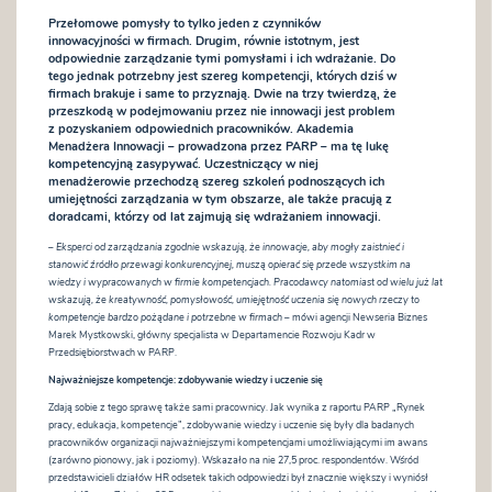
Przełomowe pomysły to tylko jeden z czynników
innowacyjności w firmach. Drugim, równie istotnym, jest
odpowiednie zarządzanie tymi pomysłami i ich wdrażanie. Do
tego jednak potrzebny jest szereg kompetencji, których dziś w
firmach brakuje i same to przyznają. Dwie na trzy twierdzą, że
przeszkodą w podejmowaniu przez nie innowacji jest problem
z pozyskaniem odpowiednich pracowników. Akademia
Menadżera Innowacji – prowadzona przez PARP – ma tę lukę
kompetencyjną zasypywać. Uczestniczący w niej
menadżerowie przechodzą szereg szkoleń podnoszących ich
umiejętności zarządzania w tym obszarze, ale także pracują z
doradcami, którzy od lat zajmują się wdrażaniem innowacji.
–
Eksperci od zarządzania zgodnie wskazują, że innowacje, aby mogły zaistnieć i
stanowić źródło przewagi konkurencyjnej, muszą opierać się przede wszystkim na
wiedzy i wypracowanych w firmie kompetencjach. Pracodawcy natomiast od wielu już lat
wskazują, że kreatywność, pomysłowość, umiejętność uczenia się nowych rzeczy to
kompetencje bardzo pożądane i potrzebne w firmach
– mówi agencji Newseria Biznes
Marek Mystkowski, główny specjalista w Departamencie Rozwoju Kadr w
Przedsiębiorstwach w PARP.
Najważniejsze kompetencje: zdobywanie wiedzy i uczenie się
Zdają sobie z tego sprawę także sami pracownicy. Jak wynika z raportu PARP „Rynek
pracy, edukacja, kompetencje”, zdobywanie wiedzy i uczenie się były dla badanych
pracowników organizacji najważniejszymi kompetencjami umożliwiającymi im awans
(zarówno pionowy, jak i poziomy). Wskazało na nie 27,5 proc. respondentów. Wśród
przedstawicieli działów HR odsetek takich odpowiedzi był znacznie większy i wyniósł