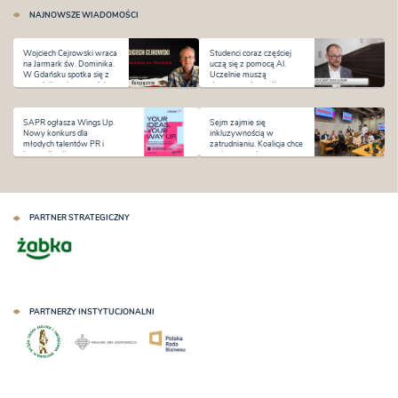
NAJNOWSZE WIADOMOŚCI
Wojciech Cejrowski wraca
Studenci coraz częściej
na Jarmark św. Dominika.
uczą się z pomocą AI.
W Gdańsku spotka się z
Uczelnie muszą
czytelnikami w tygodniu
dostosować sposób
premiery „Antysystemu”
kształcenia i oceniania
SAPR ogłasza Wings Up.
Sejm zajmie się
Nowy konkurs dla
inkluzywnością w
młodych talentów PR i
zatrudnianiu. Koalicja chce
komunikacji
zmian na rynku pracy
PARTNER STRATEGICZNY
PARTNERZY INSTYTUCJONALNI