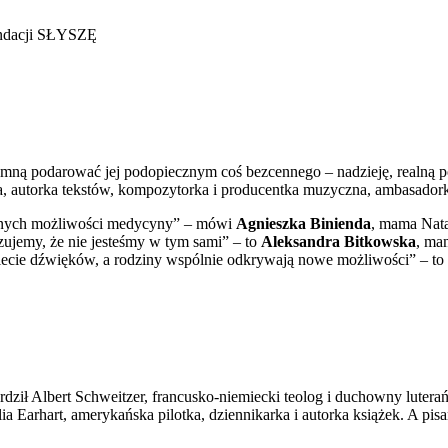
Fundacji SŁYSZĘ
 podarować jej podopiecznym coś bezcennego – nadzieję, realną pomoc 
a, autorka tekstów, kompozytorka i producentka muzyczna, ambasadork
esnych możliwości medycyny” – mówi
Agnieszka Binienda
, mama Nata
zujemy, że nie jesteśmy w tym sami” – to
Aleksandra Bitkowska
, ma
wiecie dźwięków, a rodziny wspólnie odkrywają nowe możliwości” – to 
ierdził Albert Schweitzer, francusko-niemiecki teolog i duchowny lutera
a Earhart, amerykańska pilotka, dziennikarka i autorka książek. A pis