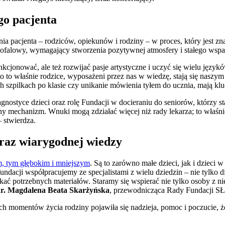
go pacjenta
a pacjenta – rodziców, opiekunów i rodziny – w proces, który jest zn
długofalowy, wymagający stworzenia pozytywnej atmosfery i stałego wspa
kcjonować, ale też rozwijać pasje artystyczne i uczyć się wielu jęz
to to właśnie rodzice, wyposażeni przez nas w wiedzę, stają się nas
h szpilkach po klasie czy unikanie mówienia tyłem do ucznia, mają kl
gnostyce dzieci oraz rolę Fundacji w docieraniu do seniorów, którzy 
alny mechanizm. Wnuki mogą zdziałać więcej niż rady lekarza; to właś
– stwierdza.
raz wiarygodnej wiedzy
, tym głębokim i mniejszym
. Są to zarówno małe dzieci, jak i dzieci
acji współpracujemy ze specjalistami z wielu dziedzin – nie tylko diag
ać potrzebnych materiałów. Staramy się wspierać nie tylko osoby z nie
zdr. Magdalena Beata Skarżyńska
, przewodnicząca Rady Fundacji 
h momentów życia rodziny pojawiła się nadzieja, pomoc i poczucie, ż