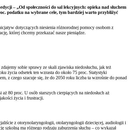
edycji – „Od społeczności do sal lekcyjnych: opieka nad słuchem
proc. podatku na wybrane cele, tym bardziej warto przybliżyć
nicjatyw dotyczących niesienia różnorodnej pomocy osobom z
ację, której chcemy przekazać nasze pieniądze.
zdajemy sobie sprawy ze skali zjawiska niedosłuchu, jak też
ku życia odsetek ten wzrasta do około 75 proc. Statystyki
m, z czego szacuje się, że do 2050 roku liczba ta wzrośnie do ponad
i aż 80 proc. U osób starszych cierpiących na niedosłuch aż
ości życia i frustracji.
aliście z otorynolaryngologii, otolaryngologii dziecięcej, audiologii i
cję szkolną ma różnego rodzaju zaburzenia słuchu – co wykazał