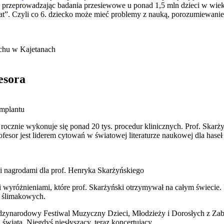
0 lat, przeprowadzając badania przesiewowe u ponad 1,5 mln dzieci w 
at”. Czyli co 6. dziecko może mieć problemy z nauką, porozumiewani
uchu w Kajetanach
esora
implantu
ocznie wykonuje się ponad 20 tys. procedur klinicznych. Prof. Skarży
fesor jest liderem cytowań w światowej literaturze naukowej dla haseł
i nagrodami dla prof. Henryka Skarżyńskiego
wyróżnieniami, które prof. Skarżyński otrzymywał na całym świecie. 
w ślimakowych.
ędzynarodowy Festiwal Muzyczny Dzieci, Młodzieży i Dorosłych z Zab
świata. Niegdyś niesłyszący, teraz koncertujący.