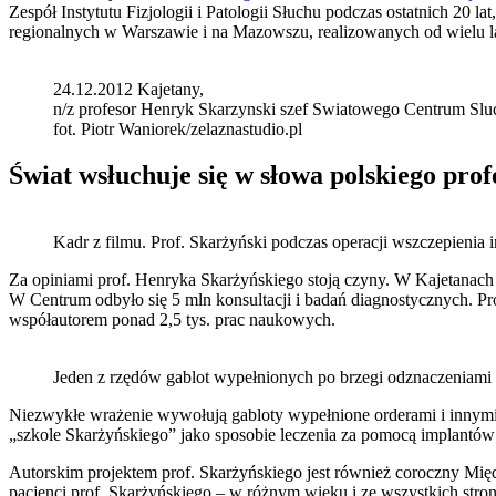
Zespół Instytutu Fizjologii i Patologii Słuchu podczas ostatnich 2
regionalnych w Warszawie i na Mazowszu, realizowanych od wielu l
24.12.2012 Kajetany,
n/z profesor Henryk Skarzynski szef Swiatowego Centrum Sl
fot. Piotr Waniorek/zelaznastudio.pl
Świat wsłuchuje się w słowa polskiego prof
Kadr z filmu. Prof. Skarżyński podczas operacji wszczepienia 
Za opiniami prof. Henryka Skarżyńskiego stoją czyny. W Kajetanach r
W Centrum odbyło się 5 mln konsultacji i badań diagnostycznych. Pro
współautorem ponad 2,5 tys. prac naukowych.
Jeden z rzędów gablot wypełnionych po brzegi odznaczeniami 
Niezwykłe wrażenie wywołują gabloty wypełnione orderami i innymi 
„szkole Skarżyńskiego” jako sposobie leczenia za pomocą implantó
Autorskim projektem prof. Skarżyńskiego jest również coroczny Mi
pacjenci prof. Skarżyńskiego – w różnym wieku i ze wszystkich stron 