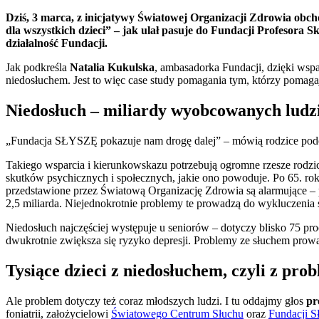
Dziś, 3 marca, z inicjatywy Światowej Organizacji Zdrowia obch
dla wszystkich dzieci” – jak ulał pasuje do Fundacji Profesora 
działalność Fundacji.
Jak podkreśla
Natalia Kukulska
, ambasadorka Fundacji, dzięki wsp
niedosłuchem. Jest to więc case study pomagania tym, którzy pomagaj
Niedosłuch – miliardy wyobcowanych ludz
„Fundacja SŁYSZĘ pokazuje nam drogę dalej” – mówią rodzice podo
Takiego wsparcia i kierunkowskazu potrzebują ogromne rzesze rodzicó
skutków psychicznych i społecznych, jakie ono powoduje. Po 65. roku
przedstawione przez Światową Organizację Zdrowia są alarmujące – po
2,5 miliarda. Niejednokrotnie problemy te prowadzą do wykluczenia 
Niedosłuch najczęściej występuje u seniorów – dotyczy blisko 75 pro
dwukrotnie zwiększa się ryzyko depresji. Problemy ze słuchem prowad
Tysiące dzieci z niedosłuchem, czyli z pr
Ale problem dotyczy też coraz młodszych ludzi. I tu oddajmy głos
pr
foniatrii, założycielowi
Światowego Centrum Słuchu
oraz
Fundacji