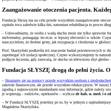
Zaangażowanie otoczenia pacjenta. Każde
Fundacja Słyszę ma na celu przede wszystkim zaangażowanie otoczeni
szpitalu trwa zaledwie kilka dni, natomiast rehabilitacja to proces 
– Udowadniamy, że osoba z wadą słuchu może nie tylko sprawnie fun
nieformalny, pomagając im m.in. w lepszej obecności w szkole. Częs
nauczycielom, że drobne gesty, jak rezygnacja z chodzenia w głośnyc
Prof. Skarżyński podkreśla też znaczenie badań przesiewowych w dia
zapobiegać ich izolacji społecznej. Często wykorzystujemy tu natur
podjęcie leczenia, gdy zauważą, że słucha on telewizora zbyt głośno 
Fundacja SŁYSZĘ drogą do pełni życia. O
–
Skupiamy się na pomocy przede wszystkim osobom z niedosłuchem
zakresie finansowym, ale przede wszystkim edukacyjnym. W naszej fund
zgodną z najnowszymi standardami oraz informacje, gdzie należy szuk
je wspierają – rodziców, opiekunów – wylicza
dr hab. n. med. i o 
– W Fundacji SŁYSZĘ jesteśmy po to, by w jednym z najtrudniejszyc
Magdalena Skarżyńska.