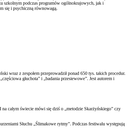
wieku szkolnym podczas programów ogólnokrajowych, jak i
em się i psychiczną równowagą.
ński wraz z zespołem przeprowadził ponad 650 tys. takich procedur.
 „częściowa głuchota” i „badania przesiewowe”. Jest autorem i
I na całym świecie mówi się dziś o „metodzie Skarżyńskiego” czy
urzeniami Słuchu „Ślimakowe rytmy”. Podczas festiwalu występują