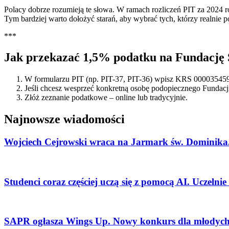
Polacy dobrze rozumieją te słowa. W ramach rozliczeń PIT za 2024 r
Tym bardziej warto dołożyć starań, aby wybrać tych, którzy realnie 
***
Jak przekazać 1,5% podatku na Fundacj
W formularzu PIT (np. PIT-37, PIT-36) wpisz KRS 000035459
Jeśli chcesz wesprzeć konkretną osobę podopiecznego Fundacj
Złóż zeznanie podatkowe – online lub tradycyjnie.
Najnowsze wiadomości
Wojciech Cejrowski wraca na Jarmark św. Dominika.
Studenci coraz częściej uczą się z pomocą AI. Uczelni
SAPR ogłasza Wings Up. Nowy konkurs dla młodych 