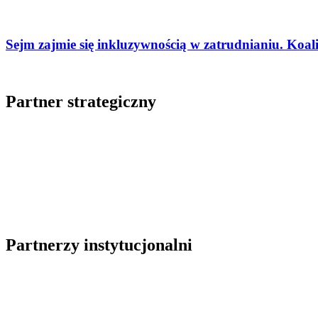
Sejm zajmie się inkluzywnością w zatrudnianiu. Koal
Partner strategiczny
Partnerzy instytucjonalni