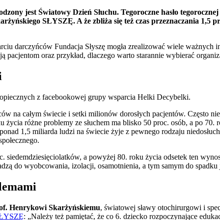
odzony jest Światowy Dzień Słuchu. Tegoroczne hasło tegorocznej 
Skarżyńskiego SŁYSZĘ. A że zbliża się też czas przeznaczania 1,5 
arciu darczyńców Fundacja Słyszę mogła zrealizować wiele ważnych i
ą pacjentom oraz przykład, dlaczego warto starannie wybierać organiz
i
piecznych z facebookowej grupy wsparcia Helki Decybelki.
w na całym świecie i setki milionów dorosłych pacjentów. Często nie 
 życia różne problemy ze słuchem ma blisko 50 proc. osób, a po 70. ro
nad 1,5 miliarda ludzi na świecie żyje z pewnego rodzaju niedosłuche
społecznego.
c. siedemdziesięciolatków, a powyżej 80. roku życia odsetek ten wynos
zą do wyobcowania, izolacji, osamotnienia, a tym samym do spadku jak
oblemami
of. Henrykowi Skarżyńskiemu
, światowej sławy otochirurgowi i specj
 SŁYSZĘ
: „Należy też pamiętać, że co 6. dziecko rozpoczynające eduka