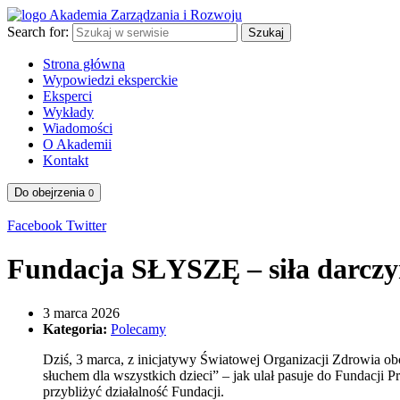
Search for:
Szukaj
Strona główna
Wypowiedzi eksperckie
Eksperci
Wykłady
Wiadomości
O Akademii
Kontakt
Do obejrzenia
0
Facebook
Twitter
Fundacja SŁYSZĘ – siła darc
3 marca 2026
Kategoria:
Polecamy
Dziś, 3 marca, z inicjatywy Światowej Organizacji Zdrowia ob
słuchem dla wszystkich dzieci” – jak ulał pasuje do Fundacji 
przybliżyć działalność Fundacji.