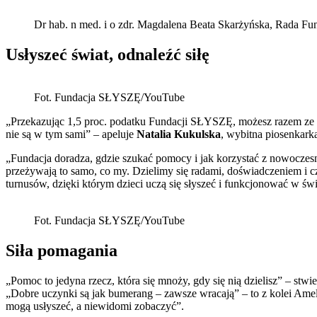
Dr hab. n med. i o zdr. Magdalena Beata Skarżyńska, Rada 
Usłyszeć świat, odnaleźć siłę
Fot. Fundacja SŁYSZĘ/YouTube
„Przekazując 1,5 proc. podatku Fundacji SŁYSZĘ, możesz razem ze mną
nie są w tym sami” – apeluje
Natalia Kukulska
, wybitna piosenkark
„Fundacja doradza, gdzie szukać pomocy i jak korzystać z nowocz
przeżywają to samo, co my. Dzielimy się radami, doświadczeniem i c
turnusów, dzięki którym dzieci uczą się słyszeć i funkcjonować w ś
Fot. Fundacja SŁYSZĘ/YouTube
Siła pomagania
„Pomoc to jedyna rzecz, która się mnoży, gdy się nią dzielisz” – stw
„Dobre uczynki są jak bumerang – zawsze wracają” – to z kolei Ameli
mogą usłyszeć, a niewidomi zobaczyć”.