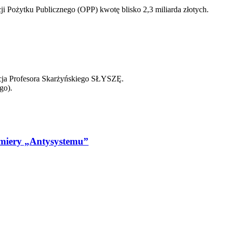
i Pożytku Publicznego (OPP) kwotę blisko 2,3 miliarda złotych.
cja Profesora Skarżyńskiego SŁYSZĘ.
go).
emiery „Antysystemu”