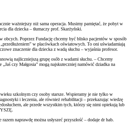
acznie ważniejszy niż sama operacja. Musimy pamiętać, że pobyt w
rcia dla dziecka – tłumaczy prof. Skarżyński.
yków obcych. Poprzez Fundację chcemy być blisko pacjentów w sposób
zym „przedłużeniem” w placówkach oświatowych. To oni uświadamiają
uczowe znaczenie dla dziecka z wadą słuchu – wyjaśnia profesor.
stanowią najliczniejszą grupę osób z wadami słuchu. – Chcemy
nie „Jaś czy Małgosia” mogą najskuteczniej namówić dziadka na
 w wieku szkolnym czy osoby starsze. Wspieramy je nie tylko w
nostyki i leczenia, ale również rehabilitacji – przekazując wiedzę
dosłuchem, ale przede wszystkim tych, którzy się nimi opiekują lub
SŁYSZĘ.
e razem naprawdę można usłyszeć przyszłość – dodaje dr hab.