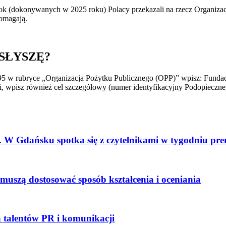
ok (dokonywanych w 2025 roku) Polacy przekazali na rzecz Organizacj
pomagają.
ę SŁYSZĘ?
5 w rubryce „Organizacja Pożytku Publicznego (OPP)” wpisz: Funda
i, wpisz również cel szczegółowy (numer identyfikacyjny Podopieczne
 W Gdańsku spotka się z czytelnikami w tygodniu pr
e muszą dostosować sposób kształcenia i oceniania
talentów PR i komunikacji