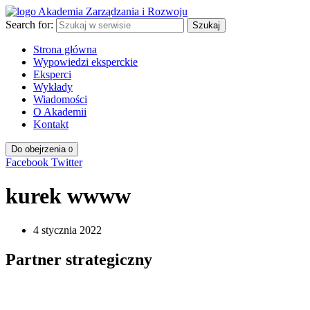
Search for:
Szukaj
Strona główna
Wypowiedzi eksperckie
Eksperci
Wykłady
Wiadomości
O Akademii
Kontakt
Do obejrzenia
0
Facebook
Twitter
kurek wwww
4 stycznia 2022
Partner strategiczny