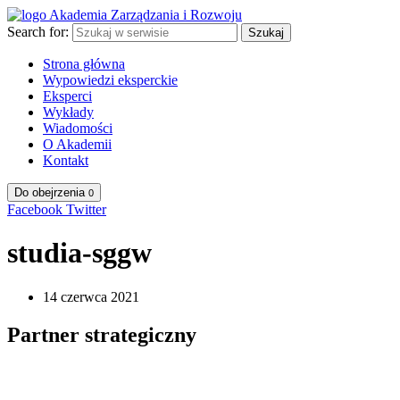
Search for:
Szukaj
Strona główna
Wypowiedzi eksperckie
Eksperci
Wykłady
Wiadomości
O Akademii
Kontakt
Do obejrzenia
0
Facebook
Twitter
studia-sggw
14 czerwca 2021
Partner strategiczny