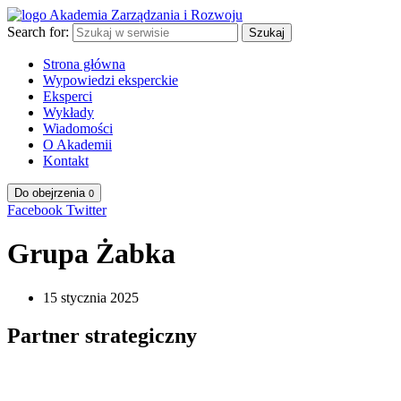
Search for:
Szukaj
Strona główna
Wypowiedzi eksperckie
Eksperci
Wykłady
Wiadomości
O Akademii
Kontakt
Do obejrzenia
0
Facebook
Twitter
Grupa Żabka
15 stycznia 2025
Partner strategiczny