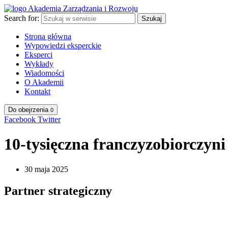
Search for:
Szukaj
Strona główna
Wypowiedzi eksperckie
Eksperci
Wykłady
Wiadomości
O Akademii
Kontakt
Do obejrzenia
0
Facebook
Twitter
10-tysięczna franczyzobiorczyni
30 maja 2025
Partner strategiczny