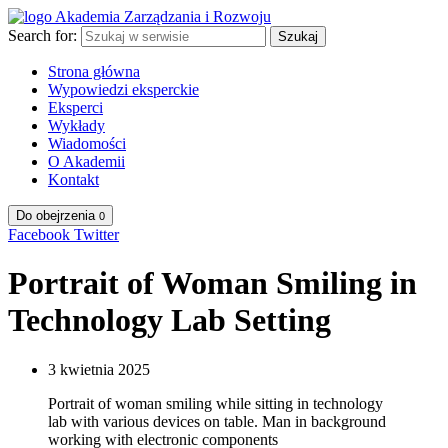
Search for:
Szukaj
Strona główna
Wypowiedzi eksperckie
Eksperci
Wykłady
Wiadomości
O Akademii
Kontakt
Do obejrzenia
0
Facebook
Twitter
Portrait of Woman Smiling in
Technology Lab Setting
3 kwietnia 2025
Portrait of woman smiling while sitting in technology
lab with various devices on table. Man in background
working with electronic components